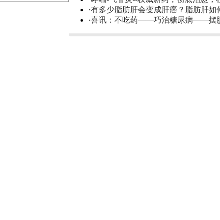
·
有多少脂肪肝会变成肝癌？脂肪肝如
·
喜讯：不吃药——巧治糖尿病——摆