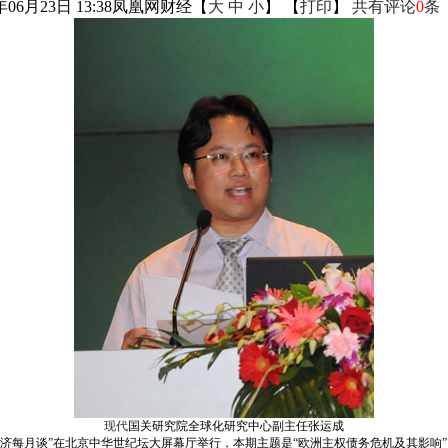
年06月23日 13:38
凤凰网财经
【
大
中
小
】 【
打印
】
共有评论
0
条
现代
国关研究院全球化研究中心副主任张运成
十二期“经济每月谈”在北京中华世纪坛大屏幕厅举行，本期主题是“欧洲主权债务危机及其