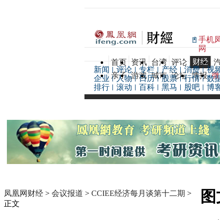
手机
网
财经
首页
资讯
台湾
评论
新闻
评论
专栏
产经
消费
视
亲子
游戏
城市
论坛
博报
微
企业
人物
日历
股票
行情
数
排行
滚动
百科
黑马
股吧
博
图
凤凰网财经
>
会议报道
>
CCIEE经济每月谈第十二期
>
正文