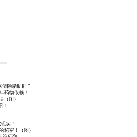
底清除脂肪肝？
常年药物依赖！
诀（图）
招！
成现实！
叫的秘密！（图）
杜绝反弹