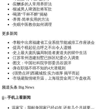
·
应酬多的人常用养肝法
·
狠减男人啤酒肚将军肚
·
喝酒“千杯不醉”揭秘
·
养胃-简单实用的方法
·
失眠中医教你如何调理
更多新闻
·
李毅中出席福建省工业系统节能减排工作座谈会
·
提高个税起征点呼之不出令人遗憾
·
史上最大庞氏骗局制造者麦道夫的狱中生活
·
江苏常州违建别墅已拆区纪委介入调查
·
图文：中国社科院学部委员谷源洋
·
身在职场不得不知的4大潜规则
·
[强势点评]西藏城投:实力雄厚 揭竿而起
·
市场避险情绪升温，上海现货金周三午盘收高
频道头条
Big News
手机上看新闻
温家宝：我献身国家已经45年 还有几个月就要…