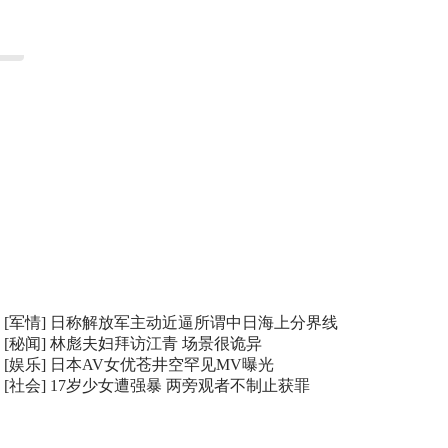
[军情]
日称解放军主动近逼所谓中日海上分界线
[秘闻]
林彪夫妇拜访江青 场景很诡异
[娱乐]
日本AV女优苍井空罕见MV曝光
[社会]
17岁少女遭强暴 两旁观者不制止获罪