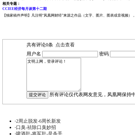
相关专题：
CCIEE经济每月谈第十二期
【独家稿件声明】凡注明“凤凰网财经”来源之作品（文字、图片、图表或音视频），未
共有评论
0
条
点击查看
用户名
密码
所有评论仅代表网友意见，凤凰网保持
·
2周止脱发-6周长新发
·
口臭-祛除口臭妙招
·
啤酒肚-将军肚-是杀手