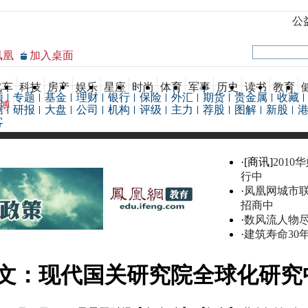
公
凤凰
加入桌面
汽车
科技
房产
娱乐
星座
时尚
体育
军事
历史
读书
教育
频
专题
基金
理财
银行
保险
外汇
期货
贵金属
收藏
博
据
研报
大盘
公司
机构
评级
主力
荐股
图解
新股
客
·[商讯]
2010
行中
·
凤凰网城市
招商中
·
数风流人物
·
建筑寿命30
文：现代国关研究院全球化研究