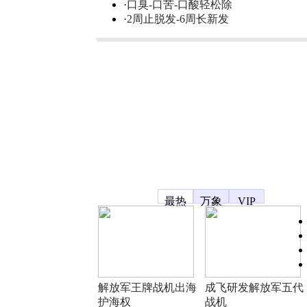
·
口臭-口苦-口酸轻松除
·
2周止脱发-6周长新发
凤凰宽频
最热
万象
VIP
解放军王牌战机出海
成飞研发解放军五代
护海权
战机