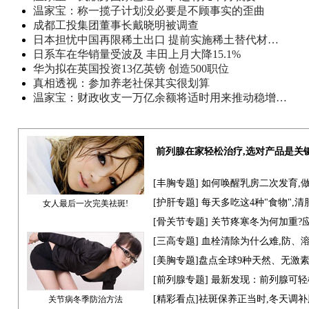
温家宝：称一揽子计划没必要是不顾事实的歪曲
成都工投集团董事长戴晓明被调查
日本担忧中国再限稀土出口 提前实施稀土替代材…
日系车在华销量受波及 丰田上月大降15.1%
华为拟在英国投资13亿英镑 创造500职位
真相透视：参加养老社保其实很划算
温家宝：财政收支一万亿余额将适时用来推动稳增…
前列腺在家轻松治疗,选对产品是关
[
丰胸专题
] 如何唤醒乳房二次发育,
[
护肝专题
] 每天多吃这4种"食物",
女人最后一次完美祛斑!
[骨关节专题] 关节疼寒冬为何加重?
[
三高专题
] 血栓清除为什么难,防、
[
美胸专题
]盘点全球9种天然、无激
[
前列腺专题
] 最新发现：前列腺可轻
[
精彩看点
]祛斑保养正当时,冬天调
关节病冬季防治方法