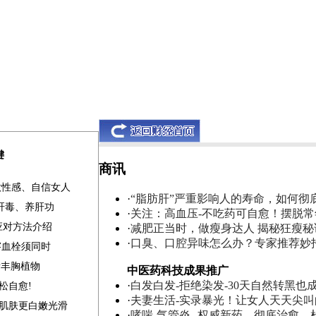
键
商讯
做性感、自信女人
·
“脂肪肝”严重影响人的寿命，如何彻
清肝毒、养肝功
·
关注：高血压-不吃药可自愈！摆脱
应对方法介绍
·
减肥正当时，做瘦身达人 揭秘狂瘦秘
·
口臭、口腔异味怎么办？专家推荐妙
溶血栓须同时
素丰胸植物
中医药科技成果推广
·
白发白发-拒绝染发-30天自然转黑也
松自愈!
·
夫妻生活-实录暴光！让女人天天尖
补肌肤更白嫩光滑
·
哮喘-气管炎--权威新药，彻底治愈，