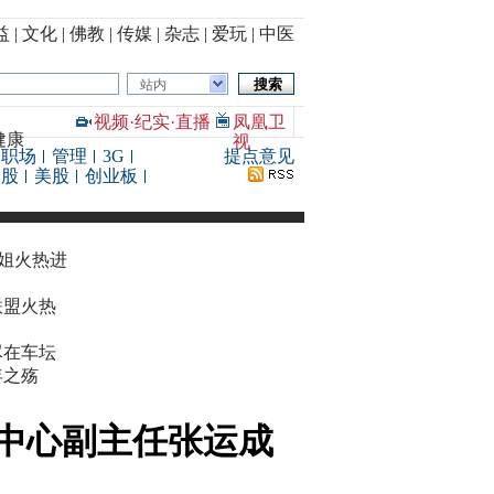
益
|
文化
|
佛教
|
传媒
|
杂志
|
爱玩
|
中医
站内
视频
·
纪实
·
直播
凤凰卫
健康
视
职场
管理
3G
提点意见
港股
美股
创业板
华姐火热进
联盟火热
尽在车坛
年之殇
中心副主任张运成