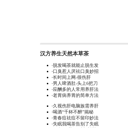
汉方养生天然本草茶
·
脱发喝茶就能止脱生发
·
口臭惹人厌祛口臭妙招
·
长时间上网-很伤肝
·
男人啤酒肚-头上6把刀
·
应酬多的人常用养肝法
·
老胃病养胃的简单方法
·
久视伤肝电脑族需养肝
·
喝酒“千杯不醉”揭秘
·
青春痘祛痘不留印妙法
·
失眠我喝茶告别了失眠