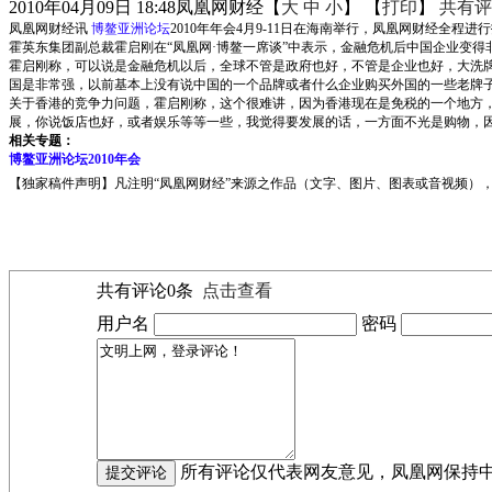
2010年04月09日 18:48
凤凰网财经
【
大
中
小
】 【
打印
】
共有评
凤凰网财经讯
博鳌亚洲论坛
2010年年会4月9-11日在海南举行，凤凰网财经全程进
霍英东集团副总裁霍启刚在“凤凰网·博鳌一席谈”中表示，金融危机后中国企业变得
霍启刚称，可以说是金融危机以后，全球不管是政府也好，不管是企业也好，大洗
国是非常强，以前基本上没有说中国的一个品牌或者什么企业购买外国的一些老牌
关于香港的竞争力问题，霍启刚称，这个很难讲，因为香港现在是免税的一个地方
展，你说饭店也好，或者娱乐等等一些，我觉得要发展的话，一方面不光是购物，
相关专题：
博鳌亚洲论坛2010年会
【独家稿件声明】凡注明“凤凰网财经”来源之作品（文字、图片、图表或音视频），未
共有评论
0
条
点击查看
用户名
密码
所有评论仅代表网友意见，凤凰网保持