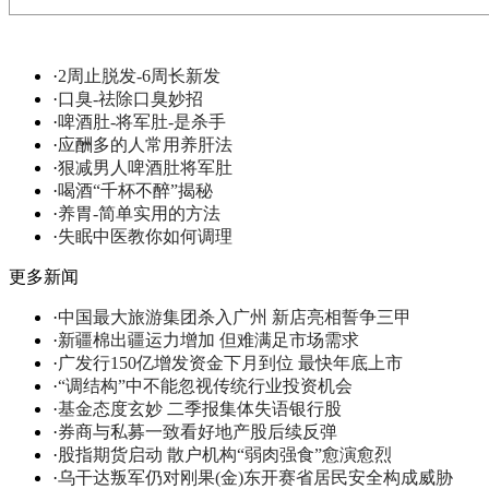
·
2周止脱发-6周长新发
·
口臭-祛除口臭妙招
·
啤酒肚-将军肚-是杀手
·
应酬多的人常用养肝法
·
狠减男人啤酒肚将军肚
·
喝酒“千杯不醉”揭秘
·
养胃-简单实用的方法
·
失眠中医教你如何调理
更多新闻
·
中国最大旅游集团杀入广州 新店亮相誓争三甲
·
新疆棉出疆运力增加 但难满足市场需求
·
广发行150亿增发资金下月到位 最快年底上市
·
“调结构”中不能忽视传统行业投资机会
·
基金态度玄妙 二季报集体失语银行股
·
券商与私募一致看好地产股后续反弹
·
股指期货启动 散户机构“弱肉强食”愈演愈烈
·
乌干达叛军仍对刚果(金)东开赛省居民安全构成威胁