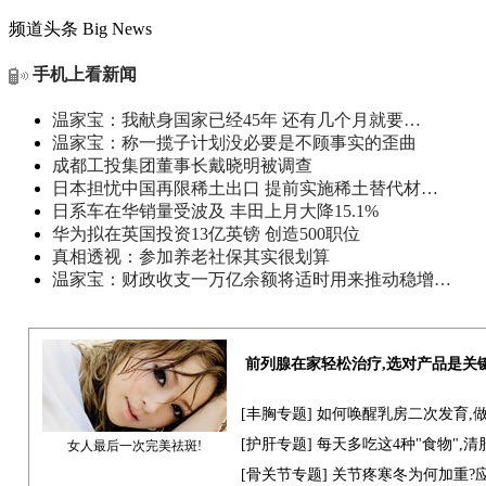
频道头条
Big News
手机上看新闻
温家宝：我献身国家已经45年 还有几个月就要…
温家宝：称一揽子计划没必要是不顾事实的歪曲
成都工投集团董事长戴晓明被调查
日本担忧中国再限稀土出口 提前实施稀土替代材…
日系车在华销量受波及 丰田上月大降15.1%
华为拟在英国投资13亿英镑 创造500职位
真相透视：参加养老社保其实很划算
温家宝：财政收支一万亿余额将适时用来推动稳增…
前列腺在家轻松治疗,选对产品是关
[
丰胸专题
] 如何唤醒乳房二次发育,
[
护肝专题
] 每天多吃这4种"食物",
女人最后一次完美祛斑!
[骨关节专题] 关节疼寒冬为何加重?