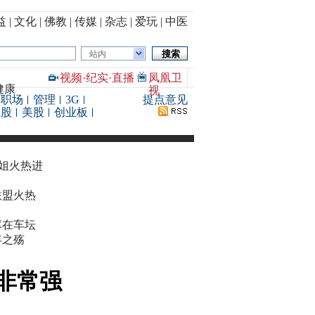
益
|
文化
|
佛教
|
传媒
|
杂志
|
爱玩
|
中医
站内
视频
·
纪实
·
直播
凤凰卫
健康
视
职场
管理
3G
提点意见
港股
美股
创业板
华姐火热进
联盟火热
尽在车坛
年之殇
非常强