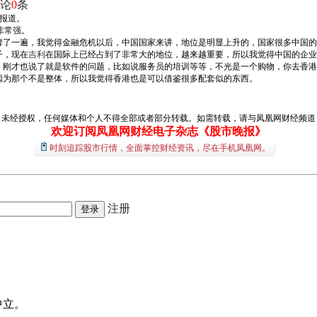
论
0
条
行报道。
非常强。
牌了一遍，我觉得金融危机以后，中国国家来讲，地位是明显上升的，国家很多中国的
子，现在
吉利
在国际上已经占到了非常大的地位，越来越重要，所以我觉得中国的企业
，刚才也说了就是软件的问题，比如说服务员的培训等等，不光是一个购物，你去香港
因为那个不是整体，所以我觉得香港也是可以借鉴很多配套似的东西。
经授权，任何媒体和个人不得全部或者部分转载。如需转载，请与凤凰网财经频道（01
欢迎订阅凤凰网财经电子杂志《股市晚报》
时刻追踪股市行情，全面掌控财经资讯，尽在手机凤凰网。
注册
中立。