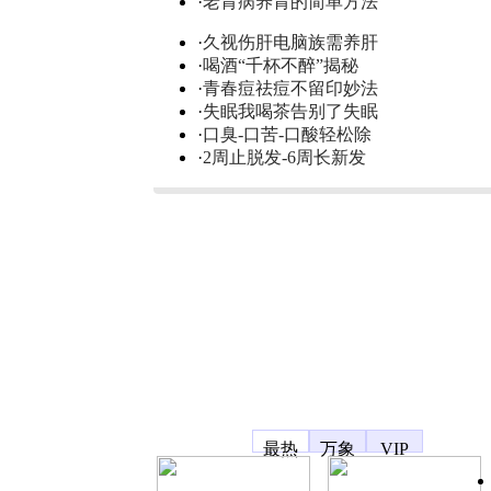
·
老胃病养胃的简单方法
·
久视伤肝电脑族需养肝
·
喝酒“千杯不醉”揭秘
·
青春痘祛痘不留印妙法
·
失眠我喝茶告别了失眠
·
口臭-口苦-口酸轻松除
·
2周止脱发-6周长新发
凤凰宽频
最热
万象
VIP