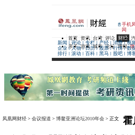
手机
网
财经
首页
资讯
台湾
评论
新闻
评论
专栏
产经
消费
视
亲子
游戏
城市
论坛
博报
微
企业
人物
日历
股票
行情
数
排行
滚动
百科
黑马
股吧
博
霍
凤凰网财经
>
会议报道
>
博鳌亚洲论坛2010年会
> 正文