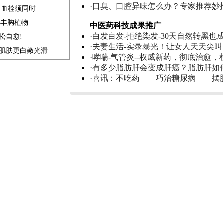
·
口臭、口腔异味怎么办？专家推荐妙
溶血栓须同时
素丰胸植物
中医药科技成果推广
·
白发白发-拒绝染发-30天自然转黑也
松自愈!
·
夫妻生活-实录暴光！让女人天天尖
补肌肤更白嫩光滑
·
哮喘-气管炎--权威新药，彻底治愈，
·
有多少脂肪肝会变成肝癌？脂肪肝如
·
喜讯：不吃药——巧治糖尿病——摆