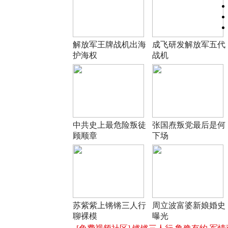
解放军王牌战机出海
成飞研发解放军五代
护海权
战机
中共史上最危险叛徒
张国焘叛党最后是何
顾顺章
下场
苏紫紫上锵锵三人行
周立波富婆新娘婚史
聊裸模
曝光