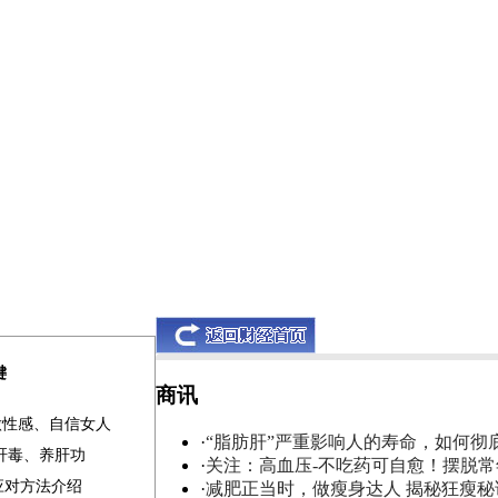
键
商讯
做性感、自信女人
·
“脂肪肝”严重影响人的寿命，如何彻
清肝毒、养肝功
·
关注：高血压-不吃药可自愈！摆脱
应对方法介绍
·
减肥正当时，做瘦身达人 揭秘狂瘦秘