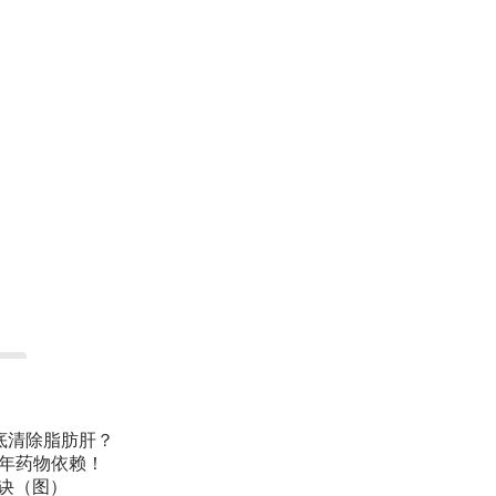
底清除脂肪肝？
常年药物依赖！
诀（图）