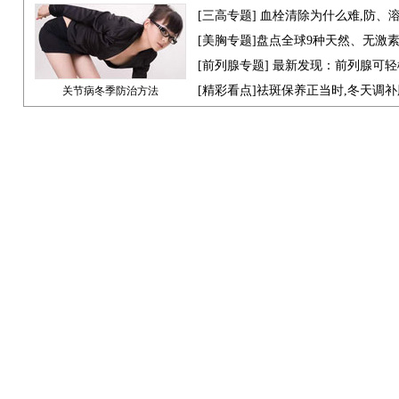
[
三高专题
] 血栓清除为什么难,防、
[
美胸专题
]盘点全球9种天然、无激
[
前列腺专题
] 最新发现：前列腺可轻
[
精彩看点
]祛斑保养正当时,冬天调
关节病冬季防治方法