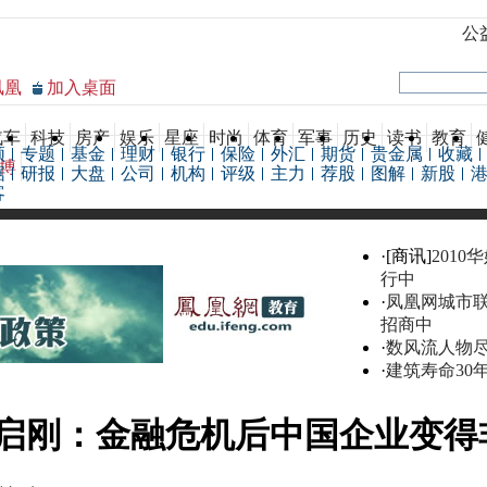
公
凤凰
加入桌面
汽车
科技
房产
娱乐
星座
时尚
体育
军事
历史
读书
教育
频
专题
基金
理财
银行
保险
外汇
期货
贵金属
收藏
博
据
研报
大盘
公司
机构
评级
主力
荐股
图解
新股
客
·[商讯]
2010
行中
·
凤凰网城市
招商中
·
数风流人物
·
建筑寿命30
启刚：金融危机后中国企业变得