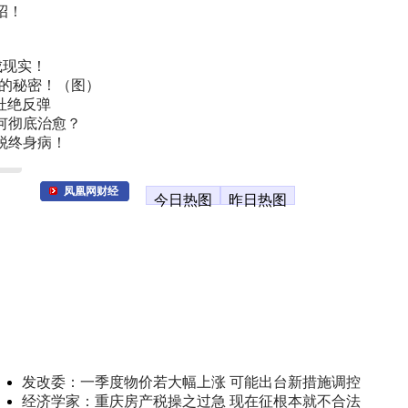
招！
成现实！
叫的秘密！（图）
杜绝反弹
何彻底治愈？
脱终身病！
凤凰网财经
今日热图
昨日热图
发改委：一季度物价若大幅上涨 可能出台新措施调控
经济学家：重庆房产税操之过急 现在征根本就不合法