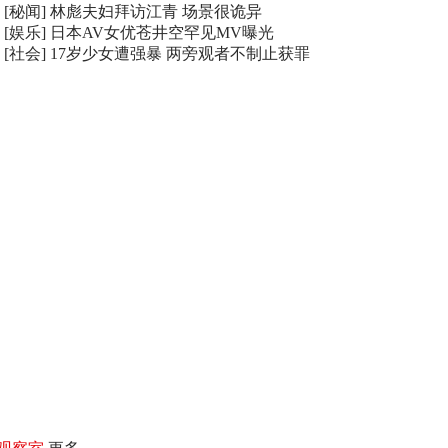
[秘闻]
林彪夫妇拜访江青 场景很诡异
[娱乐]
日本AV女优苍井空罕见MV曝光
[社会]
17岁少女遭强暴 两旁观者不制止获罪