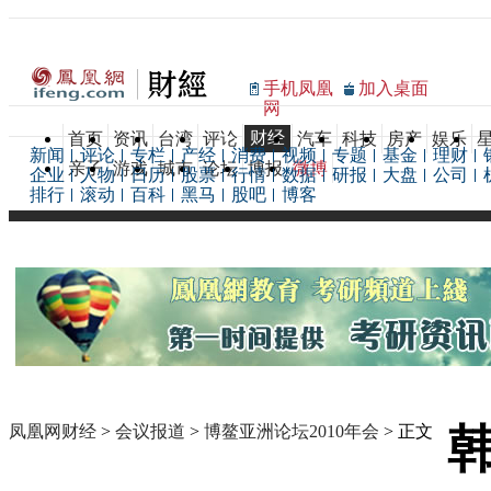
手机凤凰
加入桌面
网
财经
首页
资讯
台湾
评论
汽车
科技
房产
娱乐
新闻
评论
专栏
产经
消费
视频
专题
基金
理财
亲子
游戏
城市
论坛
博报
微博
企业
人物
日历
股票
行情
数据
研报
大盘
公司
排行
滚动
百科
黑马
股吧
博客
凤凰网财经
>
会议报道
>
博鳌亚洲论坛2010年会
> 正文