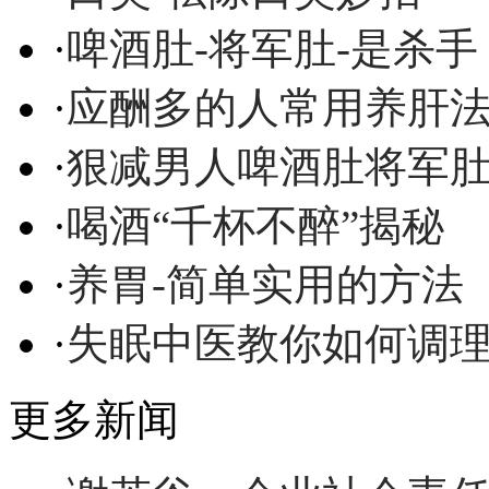
·
啤酒肚-将军肚-是杀手
·
应酬多的人常用养肝
·
狠减男人啤酒肚将军
·
喝酒“千杯不醉”揭秘
·
养胃-简单实用的方法
·
失眠中医教你如何调
更多新闻