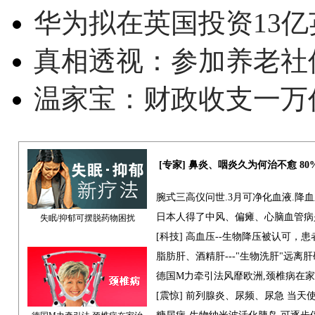
华为拟在英国投资13亿英
真相透视：参加养老社
温家宝：财政收支一万
[专家] 鼻炎、咽炎久为何治不愈 8
腕式三高仪问世.3月可净化血液.降
日本人得了中风、偏瘫、心脑血管病
失眠/抑郁可摆脱药物困扰
[科技] 高血压--生物降压被认可，
脂肪肝、酒精肝---"生物洗肝"远离
德国M力牵引法风靡欧洲,颈椎病在
[震惊] 前列腺炎、尿频、尿急 当天