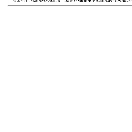
糖尿病-生物纳米波活化胰岛,可逐步
德国M力牵引法 颈椎病在家治