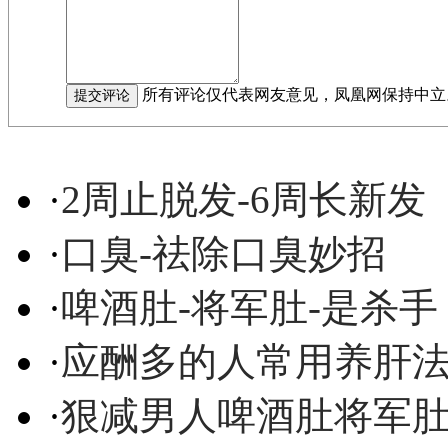
所有评论仅代表网友意见，凤凰网保持中立
·
2周止脱发-6周长新发
·
口臭-祛除口臭妙招
·
啤酒肚-将军肚-是杀手
·
应酬多的人常用养肝
·
狠减男人啤酒肚将军