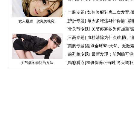
[
丰胸专题
] 如何唤醒乳房二次发育,
[
护肝专题
] 每天多吃这4种"食物",
女人最后一次完美祛斑!
[骨关节专题] 关节疼寒冬为何加重?
[
三高专题
] 血栓清除为什么难,防、
[
美胸专题
]盘点全球9种天然、无激
[
前列腺专题
] 最新发现：前列腺可轻
[
精彩看点
]祛斑保养正当时,冬天调
关节病冬季防治方法