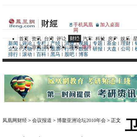
手机凤凰
加入桌面
网
财经
首页
资讯
台湾
评论
汽车
科技
房产
娱乐
新闻
评论
专栏
产经
消费
视频
专题
基金
理财
亲子
游戏
城市
论坛
博报
微博
企业
人物
日历
股票
行情
数据
研报
大盘
公司
排行
滚动
百科
黑马
股吧
博客
凤凰网财经
>
会议报道
>
博鳌亚洲论坛2010年会
> 正文