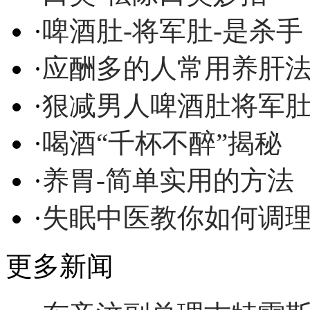
·
啤酒肚-将军肚-是杀手
·
应酬多的人常用养肝
·
狠减男人啤酒肚将军
·
喝酒“千杯不醉”揭秘
·
养胃-简单实用的方法
·
失眠中医教你如何调
更多新闻