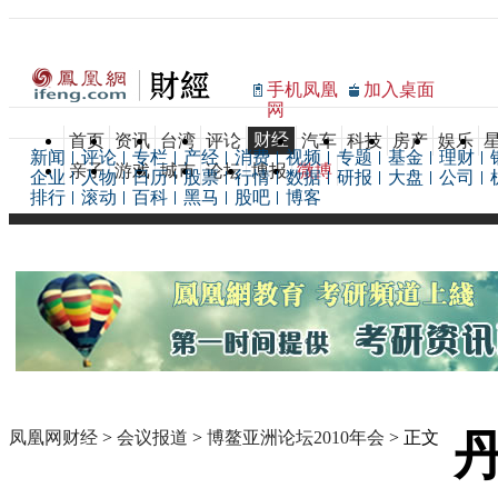
手机凤凰
加入桌面
网
财经
首页
资讯
台湾
评论
汽车
科技
房产
娱乐
新闻
评论
专栏
产经
消费
视频
专题
基金
理财
亲子
游戏
城市
论坛
博报
微博
企业
人物
日历
股票
行情
数据
研报
大盘
公司
排行
滚动
百科
黑马
股吧
博客
凤凰网财经
>
会议报道
>
博鳌亚洲论坛2010年会
> 正文