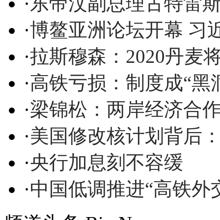
·
东帝汶副总理古特雷
·
博鳌亚洲论坛开幕 习
·
拉斯穆森：2020丹麦
·
高铁亏损：制度成“黑
·
梁锦松：两岸经济合作
·
美国修改核计划背后
·
央行加息刻不容缓
·
中国低调推进“高铁外