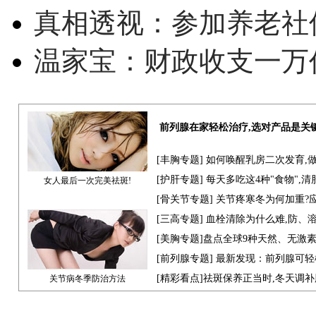
真相透视：参加养老社
温家宝：财政收支一万
前列腺在家轻松治疗,选对产品是关
[
丰胸专题
] 如何唤醒乳房二次发育,
[
护肝专题
] 每天多吃这4种"食物",
女人最后一次完美祛斑!
[骨关节专题] 关节疼寒冬为何加重?
[
三高专题
] 血栓清除为什么难,防、
[
美胸专题
]盘点全球9种天然、无激
[
前列腺专题
] 最新发现：前列腺可轻
[
精彩看点
]祛斑保养正当时,冬天调
关节病冬季防治方法