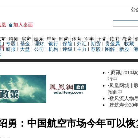
公
凤凰
加入桌面
汽车
科技
房产
娱乐
星座
时尚
体育
军事
历史
读书
教育
频
专题
基金
理财
银行
保险
外汇
期货
贵金属
收藏
博
据
研报
大盘
公司
机构
评级
主力
荐股
图解
新股
客
·[商讯]
2010
行中
·
凤凰网城市
招商中
·
数风流人物
·
建筑寿命30
绍勇：中国航空市场今年可以恢