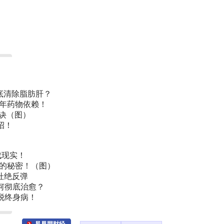
底清除脂肪肝？
常年药物依赖！
诀（图）
招！
成现实！
叫的秘密！（图）
杜绝反弹
何彻底治愈？
脱终身病！
凤凰网财经