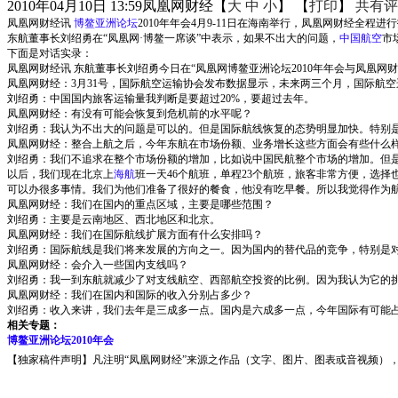
2010年04月10日 13:59
凤凰网财经
【
大
中
小
】 【
打印
】
共有评
凤凰网财经讯
博鳌亚洲论坛
2010年年会4月9-11日在海南举行，凤凰网财经全程进
东航董事长刘绍勇在“凤凰网·博鳌一席谈”中表示，如果不出大的问题，
中国航空
市
下面是对话实录：
凤凰网财经讯 东航董事长刘绍勇今日在“凤凰网博鳌亚洲论坛2010年年会与凤凰
凤凰网财经：3月31号，国际航空运输协会发布数据显示，未来两三个月，国际航
刘绍勇：中国国内旅客运输量我判断是要超过20%，要超过去年。
凤凰网财经：有没有可能会恢复到危机前的水平呢？
刘绍勇：我认为不出大的问题是可以的。但是国际航线恢复的态势明显加快。特别是
凤凰网财经：整合上航之后，今年东航在市场份额、业务增长这些方面会有些什么
刘绍勇：我们不追求在整个市场份额的增加，比如说中国民航整个市场的增加。但
以后，我们现在北京上
海航
班一天46个航班，单程23个航班，旅客非常方便，选
可以办很多事情。我们为他们准备了很好的餐食，他没有吃早餐。所以我觉得作为
凤凰网财经：我们在国内的重点区域，主要是哪些范围？
刘绍勇：主要是云南地区、西北地区和北京。
凤凰网财经：我们在国际航线扩展方面有什么安排吗？
刘绍勇：国际航线是我们将来发展的方向之一。因为国内的替代品的竞争，特别是对
凤凰网财经：会介入一些国内支线吗？
刘绍勇：我一到东航就减少了对支线航空、西部航空投资的比例。因为我认为它的
凤凰网财经：我们在国内和国际的收入分别占多少？
刘绍勇：收入来讲，我们去年是三成多一点。国内是六成多一点，今年国际有可能
相关专题：
博鳌亚洲论坛2010年会
【独家稿件声明】凡注明“凤凰网财经”来源之作品（文字、图片、图表或音视频），未