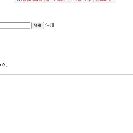
注册
中立。