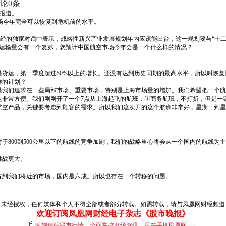
论
0
条
行报道。
场今年完全可以恢复到危机前的水平。
网财经的独家对话中表示，战略性新兴产业发展规划年内应该能出台，这一规划要与“十
空运输量会有一个复苏，您预计中国航空市场今年会是一个什么样的情况？
货运，第一季度超过50%以上的增长。还没有达到历史同期的最高水平，所以叫恢复
样的计划？
是我们追求在一些局部市场、重要市场，特别是上海市场量的增加。我们希望把一个航
择也非常方便。我们刚刚开了一个7点从上海起飞的航班，叫商务航班，不打折，但是一票
航空产品，关键要考虑到顾客的需求。所以我们这次开的这个航班非常好，星期一到星
于800到500公里以下的航线的竞争加剧，我们的战略重心将会从一个国内的航线为
挑战更大。
占到我们将近的市场，国内是六成。所以也存在一个转移的问题。
经授权，任何媒体和个人不得全部或者部分转载。如需转载，请与凤凰网财经频道（01
欢迎订阅凤凰网财经电子杂志《股市晚报》
时刻追踪股市行情，全面掌控财经资讯，尽在手机凤凰网。