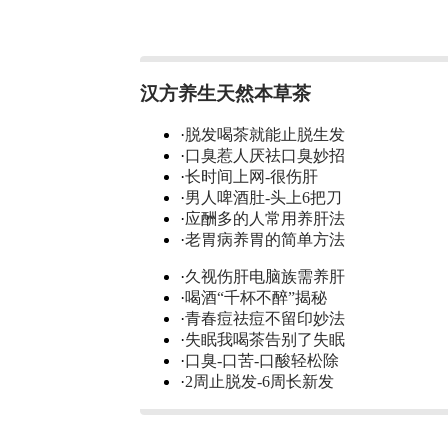
汉方养生天然本草茶
·
脱发喝茶就能止脱生发
·
口臭惹人厌祛口臭妙招
·
长时间上网-很伤肝
·
男人啤酒肚-头上6把刀
·
应酬多的人常用养肝法
·
老胃病养胃的简单方法
·
久视伤肝电脑族需养肝
·
喝酒“千杯不醉”揭秘
·
青春痘祛痘不留印妙法
·
失眠我喝茶告别了失眠
·
口臭-口苦-口酸轻松除
·
2周止脱发-6周长新发