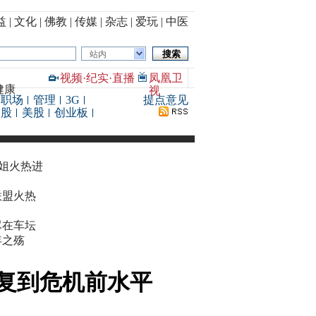
益
|
文化
|
佛教
|
传媒
|
杂志
|
爱玩
|
中医
站内
视频
·
纪实
·
直播
凤凰卫
健康
视
职场
管理
3G
提点意见
港股
美股
创业板
华姐火热进
联盟火热
尽在车坛
年之殇
复到危机前水平