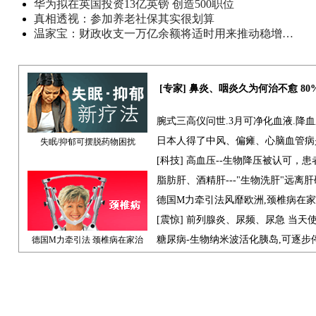
华为拟在英国投资13亿英镑 创造500职位
真相透视：参加养老社保其实很划算
温家宝：财政收支一万亿余额将适时用来推动稳增…
[专家] 鼻炎、咽炎久为何治不愈 8
腕式三高仪问世.3月可净化血液.降
日本人得了中风、偏瘫、心脑血管病
失眠/抑郁可摆脱药物困扰
[科技] 高血压--生物降压被认可，
脂肪肝、酒精肝---"生物洗肝"远离
德国M力牵引法风靡欧洲,颈椎病在
[震惊] 前列腺炎、尿频、尿急 当天
糖尿病-生物纳米波活化胰岛,可逐步
德国M力牵引法 颈椎病在家治