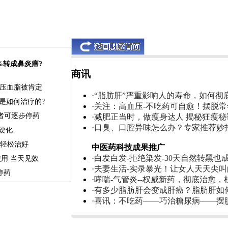
0%转成鼻炎癌?
商讯
血压血脂被肯定
·
“脂肪肝”严重影响人的寿命，如何彻
是如何治疗的?
·
关注：高血压-不吃药可自愈！摆脱
患者可逐步停药
·
减肥正当时，做瘦身达人 揭秘狂瘦秘
·
口臭、口腔异味怎么办？专家推荐妙
肝硬化
家轻松治好
中医药科技成果推广
·
白发白发-拒绝染发-30天自然转黑也
使用 当天见效
·
夫妻生活-实录暴光！让女人天天尖
停药
·
哮喘-气管炎--权威新药，彻底治愈，
·
有多少脂肪肝会变成肝癌？脂肪肝如
·
喜讯：不吃药——巧治糖尿病——摆