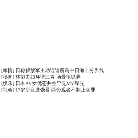
[军情]
日称解放军主动近逼所谓中日海上分界线
[秘闻]
林彪夫妇拜访江青 场景很诡异
[娱乐]
日本AV女优苍井空罕见MV曝光
[社会]
17岁少女遭强暴 两旁观者不制止获罪