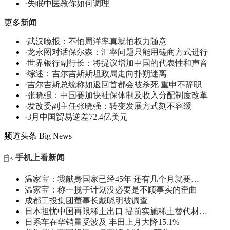
·
失眠中医教你如何调理
更多新闻
·
武汉晚报：不怕周洋率真就怕权力随意
·
龙永图对话保尔森：汇率问题只能用磋商方式进行
·
世界银行副行长：将提议增加中国的代表性和声音
·
综述：吉尔吉斯斯坦政局走向扑朔迷离
·
吉尔吉斯总统称如返回首都会被杀死 重申不辞职
·
张晓强：中国要加快社保体制及收入分配制度改革
·
发改委副主任张晓强：转变发展方式刻不容缓
·
3月中国贸易逆差72.4亿美元
频道头条
Big News
手机上看新闻
温家宝：我献身国家已经45年 还有几个月就要…
温家宝：称一揽子计划没必要是不顾事实的歪曲
成都工投集团董事长戴晓明被调查
日本担忧中国再限稀土出口 提前实施稀土替代材…
日系车在华销量受波及 丰田上月大降15.1%