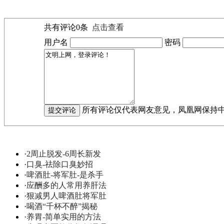
共有评论
0
条
点击查看
用户名
密码
所有评论仅代表网友意见，凤凰网保持
·
2周止脱发-6周长新发
·
口臭-祛除口臭妙招
·
啤酒肚-将军肚-是杀手
·
应酬多的人常用养肝法
·
狠减男人啤酒肚将军肚
·
喝酒“千杯不醉”揭秘
·
养胃-简单实用的方法