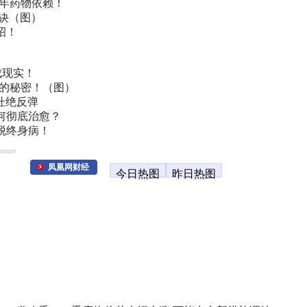
常年药物依赖！
诀（图）
招！
成现实！
叫的秘密！（图）
杜绝反弹
何彻底治愈？
脱终身病！
凤凰网财经
今日热图
昨日热图