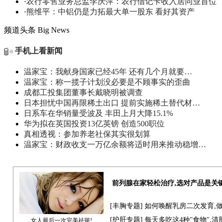
·
农行零售业务总监李庆萍：农行借记卡收入居同业首位
·
熊维平：中铝仍是力拓最大单一股东 看好其资产
频道头条
Big News
手机上看新闻
温家宝：我献身国家已经45年 还有几个月就要…
温家宝：称一揽子计划没必要是不顾事实的歪曲
成都工投集团董事长戴晓明被调查
日本担忧中国再限稀土出口 提前实施稀土替代材…
日系车在华销量受波及 丰田上月大降15.1%
华为拟在英国投资13亿英镑 创造500职位
真相透视：参加养老社保其实很划算
温家宝：财政收支一万亿余额将适时用来推动稳增…
前列腺在家轻松治疗,选对产品是关
[
丰胸专题
] 如何唤醒乳房二次发育,
[
护肝专题
] 每天多吃这4种"食物",
女人最后一次完美祛斑!