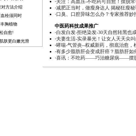
·
关注：高血压-不吃药可自愈！摆脱
应对方法介绍
·
减肥正当时，做瘦身达人 揭秘狂瘦秘
·
口臭、口腔异味怎么办？专家推荐妙
溶血栓须同时
素丰胸植物
中医药科技成果推广
·
白发白发-拒绝染发-30天自然转黑也
松自愈!
·
夫妻生活-实录暴光！让女人天天尖
补肌肤更白嫩光滑
·
哮喘-气管炎--权威新药，彻底治愈，
·
有多少脂肪肝会变成肝癌？脂肪肝如
·
喜讯：不吃药——巧治糖尿病——摆