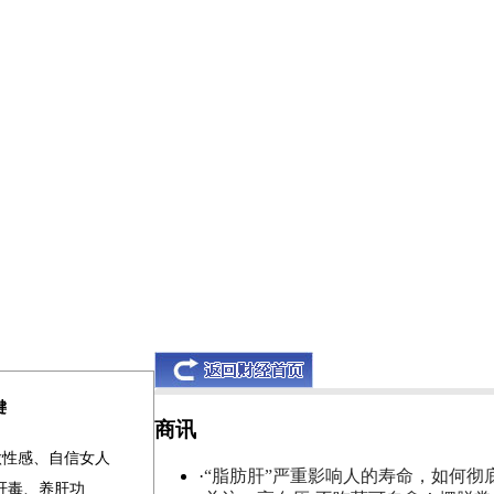
键
商讯
做性感、自信女人
·
“脂肪肝”严重影响人的寿命，如何彻
清肝毒、养肝功