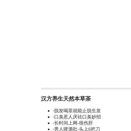
汉方养生天然本草茶
·
脱发喝茶就能止脱生发
·
口臭惹人厌祛口臭妙招
·
长时间上网-很伤肝
·
男人啤酒肚-头上6把刀