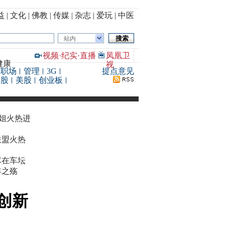
益
|
文化
|
佛教
|
传媒
|
杂志
|
爱玩
|
中医
站内
视频
·
纪实
·
直播
凤凰卫
健康
视
职场
管理
3G
提点意见
港股
美股
创业板
华姐火热进
联盟火热
尽在车坛
年之殇
创新