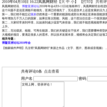
2010年04月10日 16:22
凤凰网财经
【
大
中
小
】 【
打印
】
共有评
凤凰网财经讯
博鳌亚洲论坛
2010年年会4月9-11日在海南举行，凤凰网财经
这个问题不是说亚洲能不能领先，亚洲已经领先了，无论是技术上还是发展的活力
第一，我们绝不能忘记
煤炭
仍然将是一个重要的能源组成部分来满足亚洲各国能源需
每年增加几千万人口的国家，如果仅靠太阳能、风能，这个想法仅仅是一个很浪漫
第二，大家经常谈到环境，比如谈到减少温室气体排放，我们就不能忽视核能带来
上升。
第三，无论煤炭、核能、可再生能源，我们的关键是在于技术，我们需要哪种类型的
大规模的项目，要满足很多人的需求。所以技术发展本质，规模将会决定我们这项
相关专题：
博鳌亚洲论坛2010年会
【独家稿件声明】凡注明“凤凰网财经”来源之作品（文字、图片、图表或音视频），未
共有评论
0
条
点击查看
用户名
密码