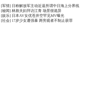
[军情]
日称解放军主动近逼所谓中日海上分界线
[秘闻]
林彪夫妇拜访江青 场景很诡异
[娱乐]
日本AV女优苍井空罕见MV曝光
[社会]
17岁少女遭强暴 两旁观者不制止获罪