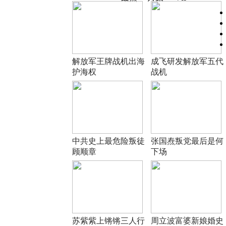
解放军王牌战机出海
成飞研发解放军五代
护海权
战机
中共史上最危险叛徒
张国焘叛党最后是何
顾顺章
下场
苏紫紫上锵锵三人行
周立波富婆新娘婚史