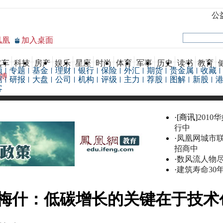
公
凤凰
加入桌面
汽车
科技
房产
娱乐
星座
时尚
体育
军事
历史
读书
教育
频
专题
基金
理财
银行
保险
外汇
期货
贵金属
收藏
博
据
研报
大盘
公司
机构
评级
主力
荐股
图解
新股
客
·[商讯]
2010
行中
·
凤凰网城市
招商中
·
数风流人物
·
建筑寿命30
梅什：低碳增长的关键在于技术