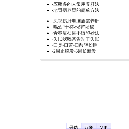
·
应酬多的人常用养肝法
·
老胃病养胃的简单方法
·
久视伤肝电脑族需养肝
·
喝酒“千杯不醉”揭秘
·
青春痘祛痘不留印妙法
·
失眠我喝茶告别了失眠
·
口臭-口苦-口酸轻松除
·
2周止脱发-6周长新发
凤凰宽频
最热
万象
VIP