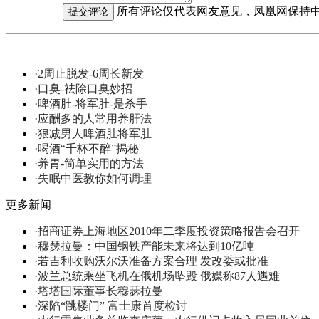
所有评论仅代表网友意见，凤凰网保持
·
2周止脱发-6周长新发
·
口臭-祛除口臭妙招
·
啤酒肚-将军肚-是杀手
·
应酬多的人常用养肝法
·
狠减男人啤酒肚将军肚
·
喝酒“千杯不醉”揭秘
·
养胃-简单实用的方法
·
失眠中医教你如何调理
更多新闻
·
招商证券上海地区2010年二季度投资策略报告会召开
·
穆瑟拉曼：中国钢铁产能未来将达到10亿吨
·
若吉利收购沃尔沃准备方案合理 发改委或批准
·
波兰总统乘坐飞机在俄机场坠毁 俄媒称87人遇难
·
塔塔国际董事长穆瑟拉曼
·
深陷“跳楼门” 富士康首度检讨