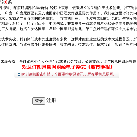
论
0
条
全程进行报道。印度环境部长拉梅什在论坛上表示，低碳增长的关键在于技术创新。以下为
上，印度、印度尼西亚以及其他国家都已经发挥很重要的作用了。我们在这里讨论的问
求，来满足世界各国的能源需求。一方面我们在进一步发挥太阳能、风能、生物制能可
的想法，对印度、印度尼西亚、中国来说，非常重要一点就是煤炭仍然会是主要能源来
的巨大潜能。包括在发达国家、发展中国家都是如此。第二点对于
现代
环保主义者来说
技术突破，我们降低成本的速度要有多快，这样才能使这些新的技术大规模普及，所
工作的成功。当然有很多问题要解决，技术融资、技术合作、技术转让、知识产权的问
经授权，任何媒体和个人不得全部或者部分转载。如需转载，请与凤凰网财经频道（01
欢迎订阅凤凰网财经电子杂志《股市晚报》
时刻追踪股市行情，全面掌控财经资讯，尽在手机凤凰网。
注册