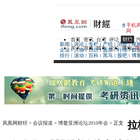
手机
网
财经
首页
资讯
台湾
评论
新闻
评论
专栏
产经
消费
视
亲子
游戏
城市
论坛
博报
微
企业
人物
日历
股票
行情
数
排行
滚动
百科
黑马
股吧
博
拉
凤凰网财经
>
会议报道
>
博鳌亚洲论坛2010年会
> 正文