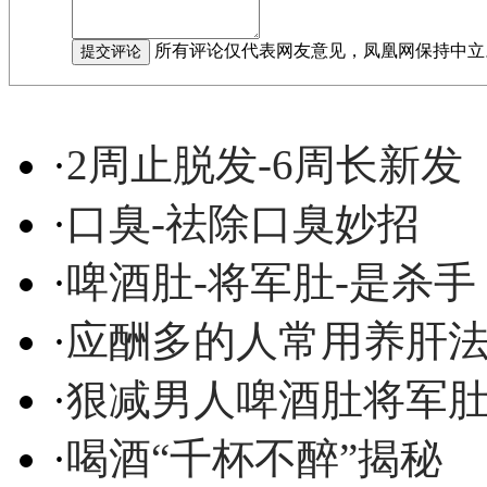
所有评论仅代表网友意见，凤凰网保持中立
·
2周止脱发-6周长新发
·
口臭-祛除口臭妙招
·
啤酒肚-将军肚-是杀手
·
应酬多的人常用养肝
·
狠减男人啤酒肚将军
·
喝酒“千杯不醉”揭秘