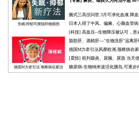
[专家] 鼻炎、咽炎久为何治不愈 8
腕式三高仪问世.3月可净化血液.降
日本人得了中风、偏瘫、心脑血管病
失眠/抑郁可摆脱药物困扰
[科技] 高血压--生物降压被认可，
脂肪肝、酒精肝---"生物洗肝"远离
德国M力牵引法风靡欧洲,颈椎病在
[震惊] 前列腺炎、尿频、尿急 当天
糖尿病-生物纳米波活化胰岛,可逐步
德国M力牵引法 颈椎病在家治