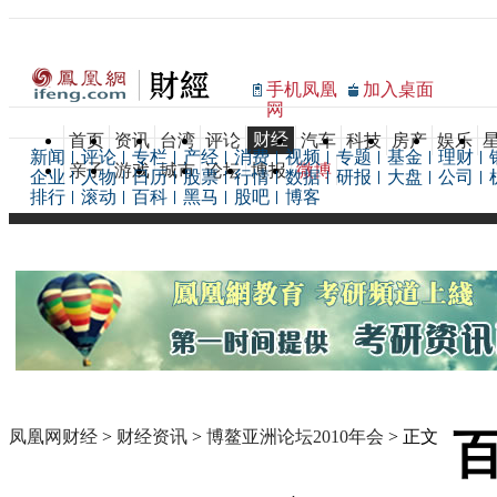
手机凤凰
加入桌面
网
财经
首页
资讯
台湾
评论
汽车
科技
房产
娱乐
新闻
评论
专栏
产经
消费
视频
专题
基金
理财
亲子
游戏
城市
论坛
博报
微博
企业
人物
日历
股票
行情
数据
研报
大盘
公司
排行
滚动
百科
黑马
股吧
博客
凤凰网财经
>
财经资讯
>
博鳌亚洲论坛2010年会
> 正文