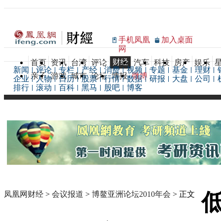
手机凤凰
加入桌面
网
财经
首页
资讯
台湾
评论
汽车
科技
房产
娱乐
新闻
评论
专栏
产经
消费
视频
专题
基金
理财
亲子
游戏
城市
论坛
博报
微博
企业
人物
日历
股票
行情
数据
研报
大盘
公司
排行
滚动
百科
黑马
股吧
博客
凤凰网财经
>
会议报道
>
博鳌亚洲论坛2010年会
> 正文