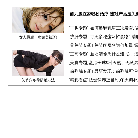
前列腺在家轻松治疗,选对产品是关
[
丰胸专题
] 如何唤醒乳房二次发育,
[
护肝专题
] 每天多吃这4种"食物",
女人最后一次完美祛斑!
[骨关节专题] 关节疼寒冬为何加重?
[
三高专题
] 血栓清除为什么难,防、
[
美胸专题
]盘点全球9种天然、无激
[
前列腺专题
] 最新发现：前列腺可轻
[
精彩看点
]祛斑保养正当时,冬天调
关节病冬季防治方法