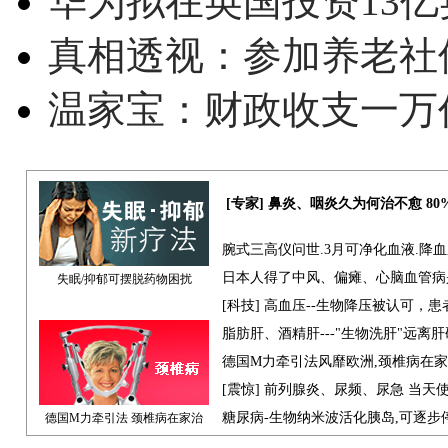
华为拟在英国投资13亿英
真相透视：参加养老社
温家宝：财政收支一万
[专家] 鼻炎、咽炎久为何治不愈 8
腕式三高仪问世.3月可净化血液.降
日本人得了中风、偏瘫、心脑血管病
失眠/抑郁可摆脱药物困扰
[科技] 高血压--生物降压被认可，
脂肪肝、酒精肝---"生物洗肝"远离
德国M力牵引法风靡欧洲,颈椎病在
[震惊] 前列腺炎、尿频、尿急 当天
糖尿病-生物纳米波活化胰岛,可逐步
德国M力牵引法 颈椎病在家治