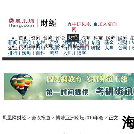
手机凤凰
加入桌面
网
财经
首页
资讯
台湾
评论
汽车
科技
房产
娱乐
新闻
评论
专栏
产经
消费
视频
专题
基金
理财
亲子
游戏
城市
论坛
博报
微博
企业
人物
日历
股票
行情
数据
研报
大盘
公司
排行
滚动
百科
黑马
股吧
博客
凤凰网财经
>
会议报道
>
博鳌亚洲论坛2010年会
> 正文