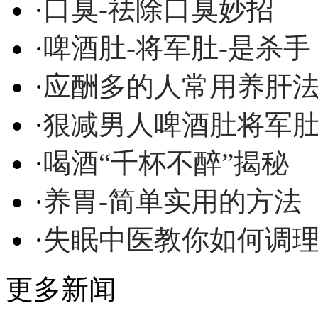
·
口臭-祛除口臭妙招
·
啤酒肚-将军肚-是杀手
·
应酬多的人常用养肝
·
狠减男人啤酒肚将军
·
喝酒“千杯不醉”揭秘
·
养胃-简单实用的方法
·
失眠中医教你如何调
更多新闻