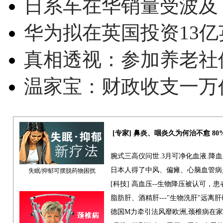
日系车在华销量受波及 
华为拟在英国投资13亿英
真相透视：参加养老社
温家宝：财政收支一万
[专家] 鼻炎、咽炎久为何治不愈 8
腕式三高仪问世.3月可净化血液.降
日本人得了中风、偏瘫、心脑血管病
失眠/抑郁可摆脱药物困扰
[科技] 高血压--生物降压被认可，
脂肪肝、酒精肝---"生物洗肝"远离
德国M力牵引法风靡欧洲,颈椎病在