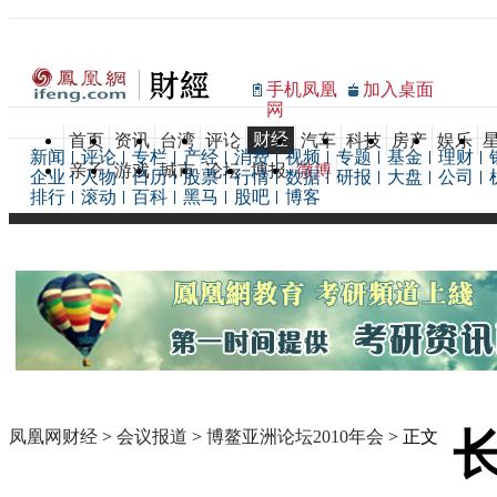
手机凤凰
加入桌面
网
财经
首页
资讯
台湾
评论
汽车
科技
房产
娱乐
新闻
评论
专栏
产经
消费
视频
专题
基金
理财
亲子
游戏
城市
论坛
博报
微博
企业
人物
日历
股票
行情
数据
研报
大盘
公司
排行
滚动
百科
黑马
股吧
博客
凤凰网财经
>
会议报道
>
博鳌亚洲论坛2010年会
> 正文