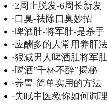
·
2周止脱发-6周长新发
·
口臭-祛除口臭妙招
·
啤酒肚-将军肚-是杀手
·
应酬多的人常用养肝
·
狠减男人啤酒肚将军
·
喝酒“千杯不醉”揭秘
·
养胃-简单实用的方法
·
失眠中医教你如何调