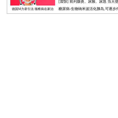
[震惊] 前列腺炎、尿频、尿急 当天
糖尿病-生物纳米波活化胰岛,可逐步
德国M力牵引法 颈椎病在家治