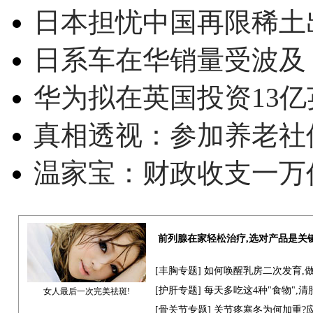
日本担忧中国再限稀土
日系车在华销量受波及 
华为拟在英国投资13亿英
真相透视：参加养老社
温家宝：财政收支一万
前列腺在家轻松治疗,选对产品是关
[
丰胸专题
] 如何唤醒乳房二次发育,
[
护肝专题
] 每天多吃这4种"食物",
女人最后一次完美祛斑!
[骨关节专题] 关节疼寒冬为何加重?