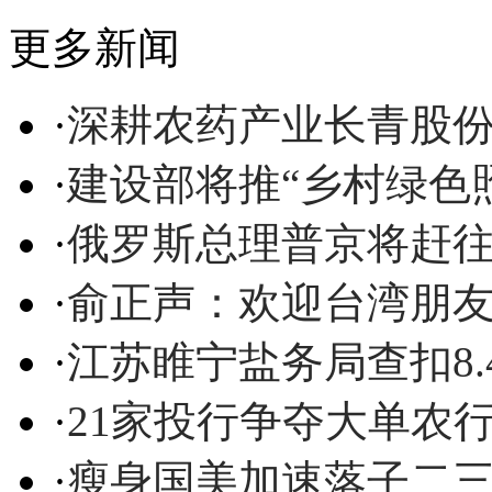
更多新闻
·
深耕农药产业长青股
·
建设部将推“乡村绿色
·
俄罗斯总理普京将赶
·
俞正声：欢迎台湾朋
·
江苏睢宁盐务局查扣8
·
21家投行争夺大单农
·
瘦身国美加速落子二