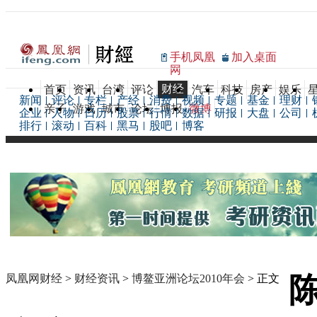
手机凤凰
加入桌面
网
财经
首页
资讯
台湾
评论
汽车
科技
房产
娱乐
新闻
评论
专栏
产经
消费
视频
专题
基金
理财
亲子
游戏
城市
论坛
博报
微博
企业
人物
日历
股票
行情
数据
研报
大盘
公司
排行
滚动
百科
黑马
股吧
博客
凤凰网财经
>
财经资讯
>
博鳌亚洲论坛2010年会
> 正文