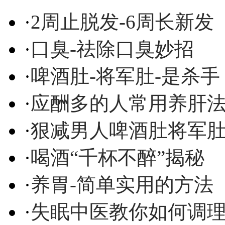
·
2周止脱发-6周长新发
·
口臭-祛除口臭妙招
·
啤酒肚-将军肚-是杀手
·
应酬多的人常用养肝
·
狠减男人啤酒肚将军
·
喝酒“千杯不醉”揭秘
·
养胃-简单实用的方法
·
失眠中医教你如何调