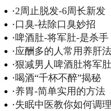
·
2周止脱发-6周长新发
·
口臭-祛除口臭妙招
·
啤酒肚-将军肚-是杀手
·
应酬多的人常用养肝
·
狠减男人啤酒肚将军
·
喝酒“千杯不醉”揭秘
·
养胃-简单实用的方法
·
失眠中医教你如何调