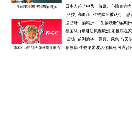
日本人得了中风、偏瘫、心脑血管病
失眠/抑郁可摆脱药物困扰
[科技] 高血压--生物降压被认可，
脂肪肝、酒精肝---"生物洗肝"远离
德国M力牵引法风靡欧洲,颈椎病在
[震惊] 前列腺炎、尿频、尿急 当天
糖尿病-生物纳米波活化胰岛,可逐步
德国M力牵引法 颈椎病在家治