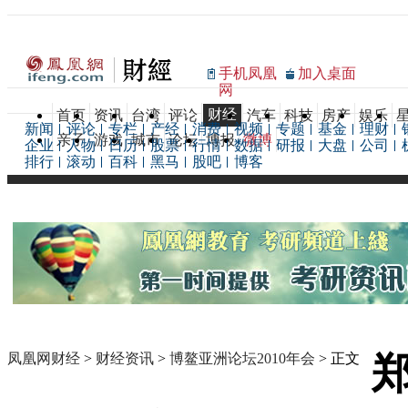
手机凤凰
加入桌面
网
财经
首页
资讯
台湾
评论
汽车
科技
房产
娱乐
新闻
评论
专栏
产经
消费
视频
专题
基金
理财
亲子
游戏
城市
论坛
博报
微博
企业
人物
日历
股票
行情
数据
研报
大盘
公司
排行
滚动
百科
黑马
股吧
博客
凤凰网财经
>
财经资讯
>
博鳌亚洲论坛2010年会
> 正文