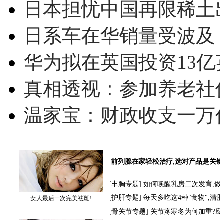
日本担忧中国再限稀土
日系车在华销量受波及 
华为拟在英国投资13亿英
真相透视：参加养老社
温家宝：财政收支一万
前列腺在家轻松治疗,选对产品是关
[
丰胸专题
] 如何唤醒乳房二次发育,
[
护肝专题
] 每天多吃这4种"食物",
女人最后一次完美祛斑!
[骨关节专题] 关节疼寒冬为何加重?