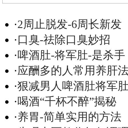
·
2周止脱发-6周长新发
·
口臭-祛除口臭妙招
·
啤酒肚-将军肚-是杀手
·
应酬多的人常用养肝
·
狠减男人啤酒肚将军
·
喝酒“千杯不醉”揭秘
·
养胃-简单实用的方法