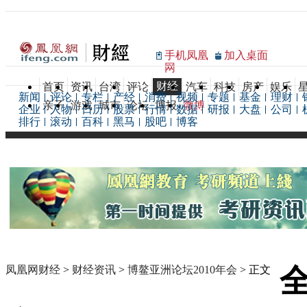
手机凤凰
加入桌面
网
财经
首页
资讯
台湾
评论
汽车
科技
房产
娱乐
新闻
评论
专栏
产经
消费
视频
专题
基金
理财
亲子
游戏
城市
论坛
博报
微博
企业
人物
日历
股票
行情
数据
研报
大盘
公司
排行
滚动
百科
黑马
股吧
博客
凤凰网财经
>
财经资讯
>
博鳌亚洲论坛2010年会
> 正文