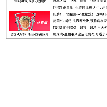
日本人得了中风、偏瘫、心脑血管病
失眠/抑郁可摆脱药物困扰
[科技] 高血压--生物降压被认可，
脂肪肝、酒精肝---"生物洗肝"远离
德国M力牵引法风靡欧洲,颈椎病在
[震惊] 前列腺炎、尿频、尿急 当天
糖尿病-生物纳米波活化胰岛,可逐步
德国M力牵引法 颈椎病在家治