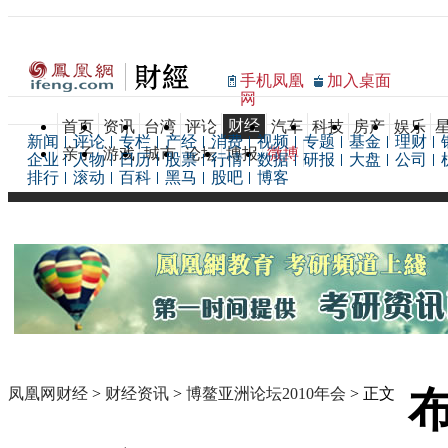
手机凤凰
加入桌面
网
财经
首页
资讯
台湾
评论
汽车
科技
房产
娱乐
新闻
评论
专栏
产经
消费
视频
专题
基金
理财
亲子
游戏
城市
论坛
博报
微博
企业
人物
日历
股票
行情
数据
研报
大盘
公司
排行
滚动
百科
黑马
股吧
博客
凤凰网财经
>
财经资讯
>
博鳌亚洲论坛2010年会
> 正文