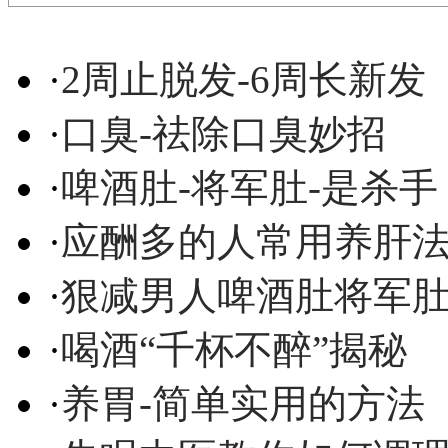
·
2周止脱发-6周长新发
·
口臭-祛除口臭妙招
·
啤酒肚-将军肚-是杀手
·
应酬多的人常用养肝
·
狠减男人啤酒肚将军
·
喝酒“千杯不醉”揭秘
·
养胃-简单实用的方法