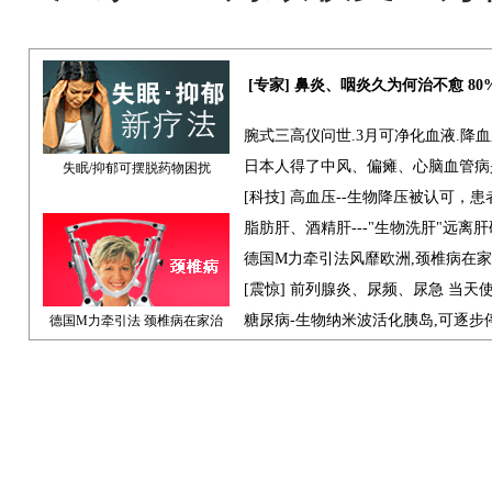
[专家] 鼻炎、咽炎久为何治不愈 8
腕式三高仪问世.3月可净化血液.降
日本人得了中风、偏瘫、心脑血管病
失眠/抑郁可摆脱药物困扰
[科技] 高血压--生物降压被认可，
脂肪肝、酒精肝---"生物洗肝"远离
德国M力牵引法风靡欧洲,颈椎病在
[震惊] 前列腺炎、尿频、尿急 当天
糖尿病-生物纳米波活化胰岛,可逐步
德国M力牵引法 颈椎病在家治