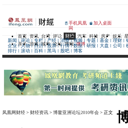
手机凤凰
加入桌面
网
财经
首页
资讯
台湾
评论
汽车
科技
房产
娱乐
新闻
评论
专栏
产经
消费
视频
专题
基金
理财
亲子
游戏
城市
论坛
博报
微博
企业
人物
日历
股票
行情
数据
研报
大盘
公司
排行
滚动
百科
黑马
股吧
博客
凤凰网财经
>
财经资讯
>
博鳌亚洲论坛2010年会
> 正文