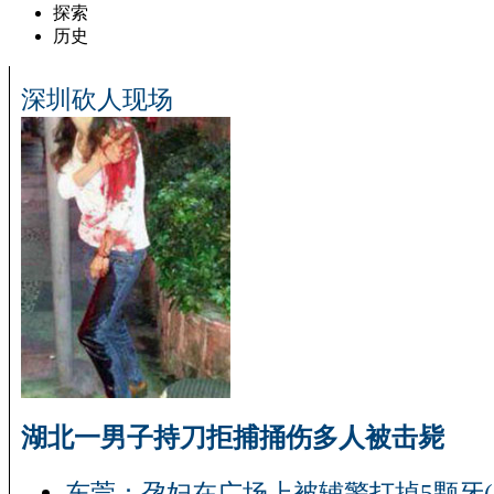
探索
历史
深圳砍人现场
湖北一男子持刀拒捕捅伤多人被击毙
东莞：孕妇在广场上被辅警打掉5颗牙(