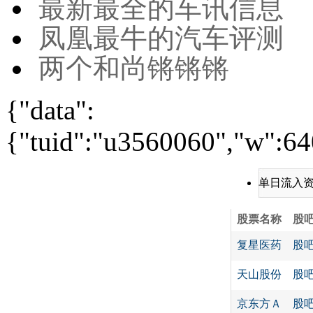
最新最全的车讯信息
凤凰最牛的汽车评测
两个和尚锵锵锵
{"data":
{"tuid":"u3560060","w":640
单日流入
股票名称
股
复星医药
股
天山股份
股
京东方Ａ
股