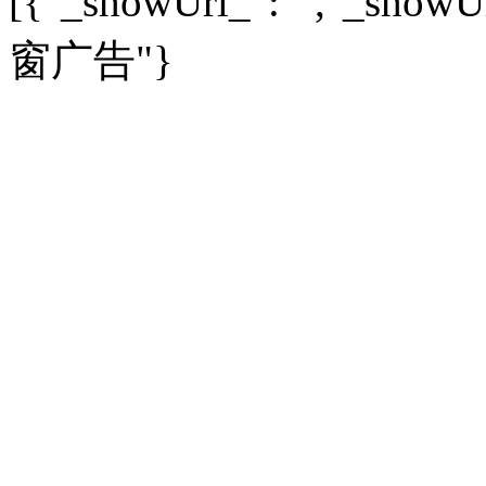
[{"_showUrl_":"","_showUrl
高考
|
公务员
|
考研
百家迹忆
|
全球GO
|
专题
房企
|
曝光
|
新盘
|
公寓
育人者
|
教育投诉
游中感动
|
红酒美食
别墅
|
商业
|
旅游
|
海外
窗广告"}
出境游
|
国内游
|
周边游
养老
|
热帖
|
宅男宅女
列国志
|
九州记
|
浮生闲
景点大全
|
高清大图