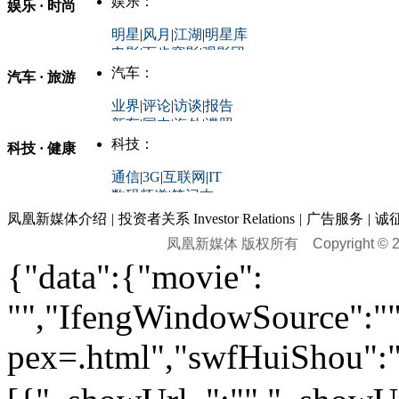
娱乐：
娱乐 · 时尚
评论：
军事：
明星
|
风月
|
江湖
|
明星库
商业评论
|
宏观分析
电影
|
百步穿影
|
观影团
防务观察
|
防务写真
金融观察
|
财知道
星座
|
塔罗
|
演出
汽车：
汽车 · 旅游
中国军情
|
环球军情
外媒视角
凤凰网·非常道
|
星光邦
业界
|
评论
|
访谈
|
报告
体育：
股票：
时尚：
新车
|
国内
|
海外
|
谍照
购车
|
导购
|
试驾
|
图解
科技：
NBA
|
CBA
|
大局观
科技 · 健康
炒股大赛
|
图解资金流向
时装
|
美容
|
美体
|
论坛
文化
|
人文
|
酷车
|
游记
中超
|
国际足球
|
图片
投资观察
|
龙虎榜点评
化妆品库
|
试用中心
通信
|
3G
|
互联网
|
IT
用车
|
专栏
|
二手车
黑马追踪
|
明星分析师
情感
|
奢侈品
|
图片
数码频道
|
笔记本
历史：
赛事
|
城市站
|
经销商
时尚品牌库
科技专题
|
探索
论坛
|
报价库
|
图片库
凤凰新媒体介绍
|
投资者关系 Investor Relations
|
广告服务
|
诚
理财：
轶闻秘档
|
历史映像室
凤凰新媒体 版权所有
Copyright © 20
健康：
历史专题
|
民间说史
城市：
基金
|
理财
|
银行
|
保险
{"data":{"movie":
外汇
|
期货
|
黄金
养生
|
食疗
|
心理
|
疾病
文化：
对话
|
专栏
|
城市之星
收藏
|
职场
热点
|
论坛
|
找大夫
陕西
|
河南
|
广州
|
重庆
"","IfengWindowSource":"",
文化时评
|
文坛往事
图库
|
百科
|
疾病查询
青岛
|
福州
|
厦门
|
宁波
房产：
人文轶闻
|
文化热点
专题
|
卡路里计算器
辽宁
|
山东
|
天津
pex=.html","swfHuiShou":""
视频
|
健康无小事
资讯
|
政策
|
市场
|
专题
教育：
旅游：
高清大图
|
豪宅
|
家居
建筑
|
风水
|
访谈
|
置业