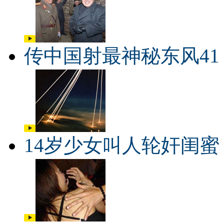
传中国射最神秘东风41
14岁少女叫人轮奸闺蜜