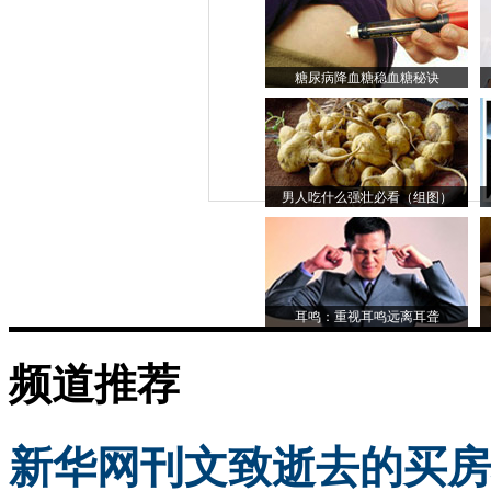
糖尿病降血糖稳血糖秘诀
男人吃什么强壮必看（组图）
耳鸣：重视耳鸣远离耳聋
频道推荐
新华网刊文致逝去的买房