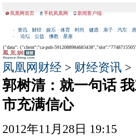
凤凰网首页
手机凤凰网
新闻客户端
资讯
财经
娱乐
体育
时尚
健康
亲子
汽车
论坛
公益
佛教
星座
{"data": {"client":"ca-pub-5912088984683438","slot":"7748715505"},
凤凰网财经
>
财经资讯
>
郭树清：就一句话 
市充满信心
2012年11月28日 19:15