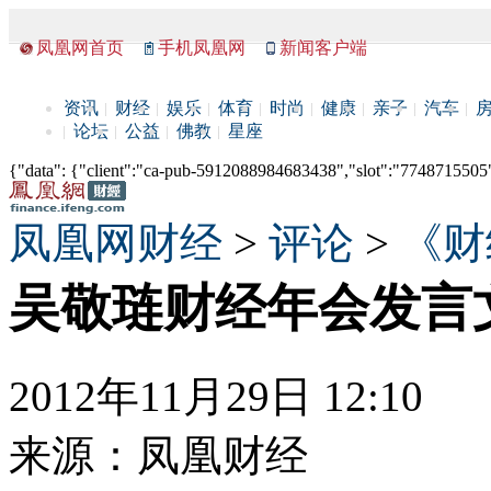
凤凰网首页
手机凤凰网
新闻客户端
资讯
财经
娱乐
体育
时尚
健康
亲子
汽车
论坛
公益
佛教
星座
{"data": {"client":"ca-pub-5912088984683438","slot":"7748715505"},
凤凰网财经
>
评论
>
《财
吴敬琏财经年会发言
2012年11月29日 12:10
来源：
凤凰财经