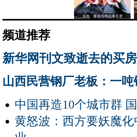
耳鸣：重视耳鸣远离耳聋
频道推荐
新华网刊文致逝去的买房
山西民营钢厂老板：一吨钢
中国再造10个城市群 
黄怒波：西方要妖魔化