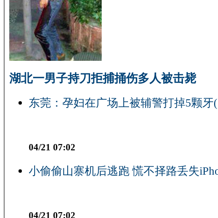
湖北一男子持刀拒捕捅伤多人被击毙
东莞：孕妇在广场上被辅警打掉5颗牙(
04/21 07:02
小偷偷山寨机后逃跑 慌不择路丢失iPho
04/21 07:02