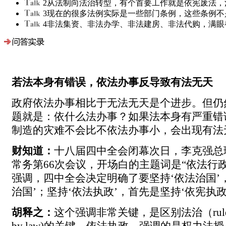
2
从法制向法治转型，有个首要工作就是依宪废法，
3
现在的很多法例实际是一些部门条例，这些条例不
4
非法集资、非法办学、非法建房、非法代购，满眼
若法本身有错误，依法办事反导致有法无天
政府依法办事相比于无法无天是个进步。但仍
题就是：依什么法办事？如果法本身有严重错
制造的灾难不会比不依法办事小，会出现有法
财知道：
十八届四中全会闭幕次日，李克强总
常务第66次会议，开场白的主题词是“依法行政
强调，四中全会决定明确了要坚持‘依法治国’
治国’；坚持‘依法执政’，首先是坚持‘依宪执政
胡释之：
这个强调非常关键，是区别法治（rule of 