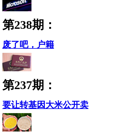
第238期：
废了吧，户籍
第237期：
要让转基因大米公开卖