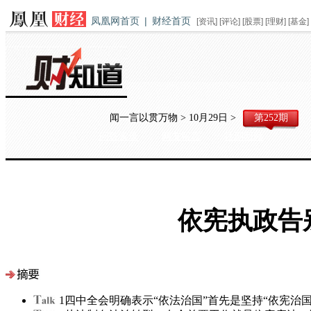
凤凰网首页
|
财经首页
[
资讯
] [
评论
] [
股票
] [
理财
] [
基金
]
闻一言以贯万物 > 10月29日 >
第252期
问答实录
网友留言
往期回顾
依宪执政告
1
四中全会明确表示“依法治国”首先是坚持“依宪治