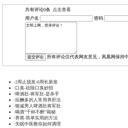
共有评论
0
条
点击查看
用户名
密码
所有评论仅代表网友意见，凤凰网保持
·
2周止脱发-6周长新发
·
口臭-祛除口臭妙招
·
啤酒肚-将军肚-是杀手
·
应酬多的人常用养肝法
·
狠减男人啤酒肚将军肚
·
喝酒“千杯不醉”揭秘
·
养胃-简单实用的方法
·
失眠中医教你如何调理