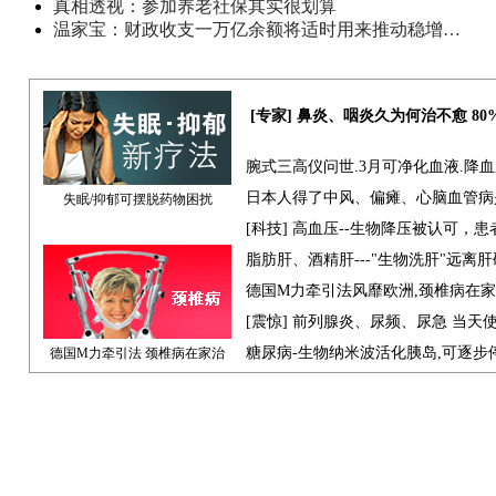
真相透视：参加养老社保其实很划算
温家宝：财政收支一万亿余额将适时用来推动稳增…
[专家] 鼻炎、咽炎久为何治不愈 8
腕式三高仪问世.3月可净化血液.降
日本人得了中风、偏瘫、心脑血管病
失眠/抑郁可摆脱药物困扰
[科技] 高血压--生物降压被认可，
脂肪肝、酒精肝---"生物洗肝"远离
德国M力牵引法风靡欧洲,颈椎病在
[震惊] 前列腺炎、尿频、尿急 当天
糖尿病-生物纳米波活化胰岛,可逐步
德国M力牵引法 颈椎病在家治