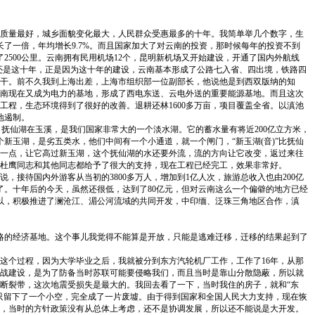
展质量最好，城乡面貌变化最大，人民群众受惠最多的十年。我简单举几个数字，生
增长了一倍，年均增长9.7%。而且国家加大了对云南的投资，那时候每年的投资不到
了2500公里。云南拥有民用机场12个，昆明新机场又开始建设，开通了国内外航线
通还是这十年，正是因为这十年的建设，云南基本形成了公路七入省、四出境，铁路四
干。前不久我到上海出差，上海市组织部一位副部长，他说他是到西双版纳的知
南现在又成为电力的基地，形成了西电东送、云电外送的重要能源基地。而且这次
程，生态环境得到了很好的改善。退耕还林1600多万亩，项目覆盖全省。以滇池
地遏制。
。抚仙湖在玉溪，是我们国家非常大的一个淡水湖。它的蓄水量有将近200亿立方米，
新玉湖，是劣五类水，他们中间有一个小通道，就一个闸门，“新玉湖(音)”比抚仙
一点，让它高过新玉湖，这个抚仙湖的水还要外流，流的方向让它改变，返过来往
杜鹰同志和其他同志都给予了很大的支持，现在工程已经完工，效果非常好。
接待国内外游客从当初的3800多万人，增加到1亿人次，旅游总收入也由200亿
了。十年后的今天，虽然还很低，达到了80亿元，但对云南这么一个偏僻的地方已经
以，积极推进了澜沧江、湄公河流域的共同开发，中印缅、泛珠三角地区合作，滇
侵略的经济基地。这个事儿我觉得不能算是开放，只能是逃难迁移，迁移的结果起到了
了这个过程，因为大学毕业之后，我就被分到东方汽轮机厂工作，工作了16年，从那
备战建设，是为了防备当时苏联可能要侵略我们，而且当时是靠山分散隐蔽，所以就
断裂带，这次地震受损失是最大的。我回去看了一下，当时我住的房子，就和“东
只留下了一个小空，完全成了一片废墟。由于得到国家和全国人民大力支持，现在恢
，当时的方针政策没有从总体上考虑，还不是协调发展，所以还不能说是大开发。