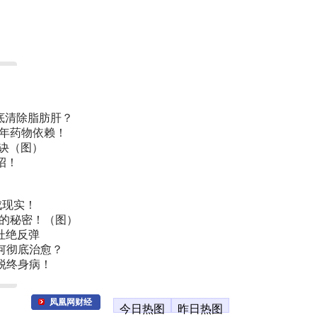
底清除脂肪肝？
常年药物依赖！
诀（图）
招！
成现实！
叫的秘密！（图）
杜绝反弹
何彻底治愈？
脱终身病！
凤凰网财经
今日热图
昨日热图