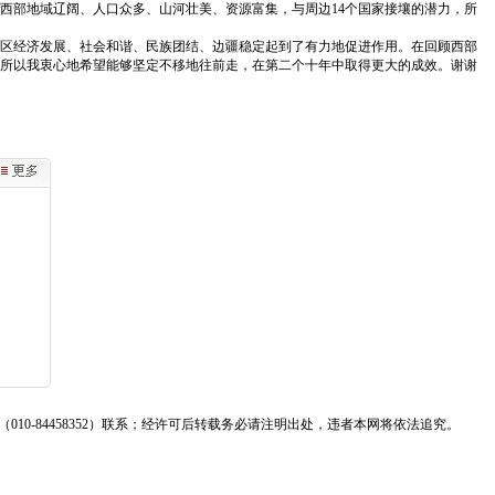
西部地域辽阔、人口众多、山河壮美、资源富集，与周边14个国家接壤的潜力，所
区经济发展、社会和谐、民族团结、边疆稳定起到了有力地促进作用。在回顾西部
所以我衷心地希望能够坚定不移地往前走，在第二个十年中取得更大的成效。谢谢
0-84458352）联系；经许可后转载务必请注明出处，违者本网将依法追究。