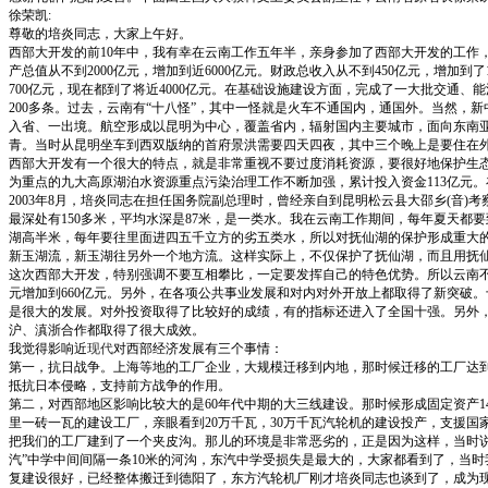
徐荣凯:
尊敬的培炎同志，大家上午好。
西部大开发的前10年中，我有幸在云南工作五年半，亲身参加了西部大开发的工作
产总值从不到2000亿元，增加到近6000亿元。财政总收入从不到450亿元，增
700亿元，现在都到了将近4000亿元。在基础设施建设方面，完成了一大批交通、
200多条。过去，云南有“十八怪”，其中一怪就是火车不通国内，通国外。当然
入省、一出境。航空形成以昆明为中心，覆盖省内，辐射国内主要城市，面向东南
青。当时从昆明坐车到西双版纳的首府景洪需要四天四夜，其中三个晚上是要住在
西部大开发有一个很大的特点，就是非常重视不要过度消耗资源，要很好地保护生态
为重点的九大高原湖泊水资源重点污染治理工作不断加强，累计投入资金113亿元
2003年8月，培炎同志在担任国务院副总理时，曾经亲自到昆明松云县大邵乡(音
最深处有150多米，平均水深是87米，是一类水。我在云南工作期间，每年夏天都
湖高半米，每年要往里面进四五千立方的劣五类水，所以对抚仙湖的保护形成重大
新玉湖流，新玉湖往另外一个地方流。这样实际上，不仅保护了抚仙湖，而且用抚
这次西部大开发，特别强调不要互相攀比，一定要发挥自己的特色优势。所以云南不断
元增加到660亿元。另外，在各项公共事业发展和对内对外开放上都取得了新突破
是很大的发展。对外投资取得了比较好的成绩，有的指标还进入了全国十强。另外，
沪、滇浙合作都取得了很大成效。
我觉得影响近
现代
对西部经济发展有三个事情：
第一，抗日战争。上海等地的工厂企业，大规模迁移到内地，那时候迁移的工厂达到了
抵抗日本侵略，支持前方战争的作用。
第二，对西部地区影响比较大的是60年代中期的大三线建设。那时候形成固定资产1
里一砖一瓦的建设工厂，亲眼看到20万千瓦，30万千瓦汽轮机的建设投产，支援
把我们的工厂建到了一个夹皮沟。那儿的环境是非常恶劣的，正是因为这样，当时
汽”中学中间间隔一条10米的河沟，东汽中学受损失是最大的，大家都看到了，当
复建设很好，已经整体搬迁到德阳了，东方汽轮机厂刚才培炎同志也谈到了，成为