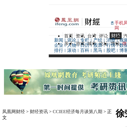
手机
网
财经
首页
资讯
台湾
评论
新闻
评论
专栏
产经
消费
视
亲子
游戏
城市
论坛
博报
微
企业
人物
日历
股票
行情
数
排行
滚动
百科
黑马
股吧
博
徐
凤凰网财经
>
财经资讯
>
CCIEE经济每月谈第八期
> 正
文