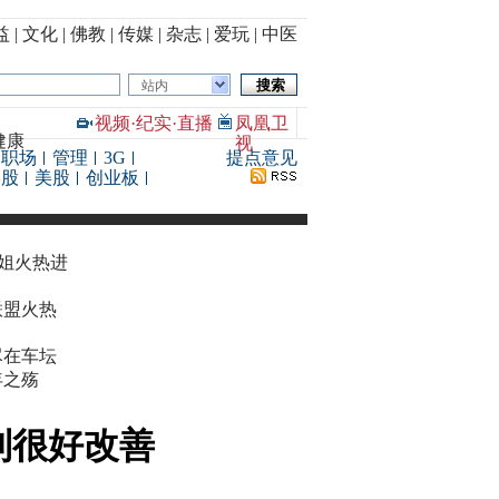
益
|
文化
|
佛教
|
传媒
|
杂志
|
爱玩
|
中医
站内
视频
·
纪实
·
直播
凤凰卫
健康
视
职场
管理
3G
提点意见
港股
美股
创业板
华姐火热进
联盟火热
尽在车坛
年之殇
到很好改善