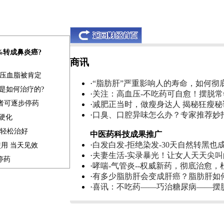
0%转成鼻炎癌?
商讯
血压血脂被肯定
·
“脂肪肝”严重影响人的寿命，如何彻
是如何治疗的?
·
关注：高血压-不吃药可自愈！摆脱
患者可逐步停药
·
减肥正当时，做瘦身达人 揭秘狂瘦秘
·
口臭、口腔异味怎么办？专家推荐妙
肝硬化
家轻松治好
中医药科技成果推广
·
白发白发-拒绝染发-30天自然转黑也
使用 当天见效
·
夫妻生活-实录暴光！让女人天天尖
停药
·
哮喘-气管炎--权威新药，彻底治愈，
·
有多少脂肪肝会变成肝癌？脂肪肝如
·
喜讯：不吃药——巧治糖尿病——摆