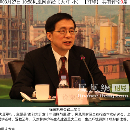
年03月27日 10:58
凤凰网财经
【
大
中
小
】 【
打印
】
共有评论
0
条
徐荣凯在会议上发言
内蒙古大厦举行，主题是“西部大开发十年回顾与展望”。凤凰网财经全程报道本次研讨
退耕还林、退牧还草、天然林保护等生态建设重大工程，生态环境得到了很好的改善。
凯同志发言。