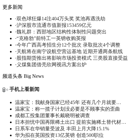
更多新闻
·
双色球狂爆14注404万头奖 奖池再遇洗劫
·
沪深股市流通市值新报153459亿元
·
魏礼群：西部地区结构性体制性问题突出
·
“克格勃”前特工一英镑收购英报
·
今年广西高考招生分12个批次 录取批次4个调整
·
天航将在南宁设航空营运基地 近期开通两条航线
·
股指期货推出将影响市场投资模式 三类股直接受益
·
义煤集团借壳欣网视讯方案出炉
频道头条
Big News
手机上看新闻
温家宝：我献身国家已经45年 还有几个月就要…
温家宝：称一揽子计划没必要是不顾事实的歪曲
成都工投集团董事长戴晓明被调查
日本担忧中国再限稀土出口 提前实施稀土替代材…
日系车在华销量受波及 丰田上月大降15.1%
华为拟在英国投资13亿英镑 创造500职位