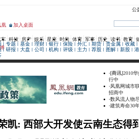
公
凤凰
加入桌面
汽车
科技
房产
娱乐
星座
时尚
体育
军事
历史
读书
教育
频
专题
基金
理财
银行
保险
外汇
期货
贵金属
收藏
博
据
研报
大盘
公司
机构
评级
主力
荐股
图解
新股
客
·[商讯]
2010
行中
·
凤凰网城市
招商中
·
数风流人物
·
建筑寿命30
荣凯: 西部大开发使云南生态得