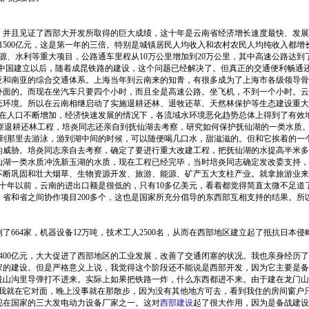
，并且见证了西部大开发所取得的巨大成绩，这十年是云南省经济增长速度最快、发
加到了1500亿元，这是第一年的三倍。特别是城镇居民人均收入和农村农民人均纯收入都
能源、水利等重大项目，公路通车里程从10万公里增加到20万公里，其中高速公路达到
，新中国建立以后，随着成昆铁路的建设，这个问题已经解决了。但真正的交通便利畅
亚和南亚的综合交通体系。上海当年到云南来的知青，有很多成为了上海市各级领导骨
外面的。而现在坐汽车只要四个小时，而且全是高速公路。坐飞机，不到一个小时。云
环境。所以在云南相继启动了实施退耕还林、退牧还草、天然林保护等生态建设重大工
。在人口不断增加，经济快速发展的情况下，各流域水环境恶化趋势总体上得到了有效
)考察退耕还林工程，培炎同志还亲自到抚仙湖去考察，研究如何保护抚仙湖的一类水质
要到那里去游泳，游到湖中间的时候，可以随便喝几口水，甜滋滋的。但和它挨着的一个
的威胁。培炎同志亲自去考察，确定了要进行重大改建工程，把抚仙湖的水提高半米多
仙湖一类水质冲洗新玉湖的水质，现在工程已经完毕，当时培炎同志确定发改委支持，
巩固和壮大烟草、生物资源开发、旅游、能源、矿产五大支柱产业。就拿旅游业来说，
。十年以前，云南的进出口额是很低的，只有10多亿美元，看着都觉得简直太微不足道
省和省之间协作项目200多个，这也是国家所充分倡导的东西部互相支持的结果。所
664家，机器设备12万吨，技术工人2500名，从而在西部地区建立起了抵抗日本
400亿元，大大促进了西部地区的工业发展，改善了交通闭塞的状况。我也亲身经历
国家的建设。但是严格意义上说，我觉得这个阶段还不能说是西部开发，因为它主要是
说山沟里导弹打不进来。实际上如果把铁路一炸，什么东西都进不来。由于建在龙门山
时我就在它对面，晚上没事就在那散步，因为没有其他地方可去，看到我住的房间窗户
现在国家的三大发电动力设备厂家之一。这对
西部建设
起了很大作用，因为是备战建设