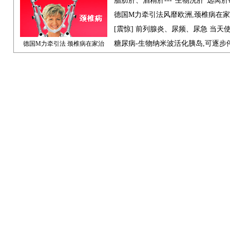
脂肪肝、酒精肝---"生物洗肝"远离
德国M力牵引法风靡欧洲,颈椎病在
[震惊] 前列腺炎、尿频、尿急 当天
糖尿病-生物纳米波活化胰岛,可逐步
德国M力牵引法 颈椎病在家治