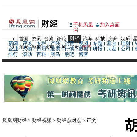
手机凤凰
加入桌面
网
财经
首页
资讯
台湾
评论
汽车
科技
房产
娱乐
新闻
评论
专栏
产经
消费
视频
专题
基金
理财
亲子
游戏
城市
论坛
博报
微博
企业
人物
日历
股票
行情
数据
研报
大盘
公司
排行
滚动
百科
黑马
股吧
博客
凤凰网财经
>
财经视频
>
财经点对点
> 正文