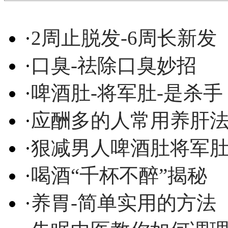
·
2周止脱发-6周长新发
·
口臭-祛除口臭妙招
·
啤酒肚-将军肚-是杀手
·
应酬多的人常用养肝
·
狠减男人啤酒肚将军
·
喝酒“千杯不醉”揭秘
·
养胃-简单实用的方法