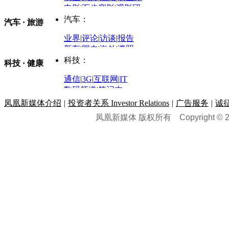
商业评论
|
宏观分析
电影
|
百步穿影
|
观影团
防务观察
|
防务写真
金融观察
|
财知道
星座
|
塔罗
|
演出
汽车：
汽车 · 旅游
中国军情
|
环球军情
外媒视角
凤凰网·非常道
|
星光邦
业界
|
评论
|
访谈
|
报告
体育：
股票：
时尚：
新车
|
国内
|
海外
|
谍照
购车
|
导购
|
试驾
|
图解
科技：
NBA
|
CBA
|
大局观
科技 · 健康
炒股大赛
|
图解资金流向
时装
|
美容
|
美体
|
论坛
文化
|
人文
|
酷车
|
游记
中超
|
国际足球
|
图片
投资观察
|
龙虎榜点评
化妆品库
|
试用中心
通信
|
3G
|
互联网
|
IT
用车
|
专栏
|
二手车
黑马追踪
|
明星分析师
情感
|
奢侈品
|
图片
数码频道
|
笔记本
历史：
赛事
|
城市站
|
经销商
时尚品牌库
科技专题
|
探索
论坛
|
报价库
|
图片库
凤凰新媒体介绍
|
投资者关系 Investor Relations
|
广告服务
|
诚
理财：
轶闻秘档
|
历史映像室
凤凰新媒体 版权所有
Copyright © 20
健康：
历史专题
|
民间说史
城市：
基金
|
理财
|
银行
|
保险
外汇
|
期货
|
黄金
养生
|
食疗
|
心理
|
疾病
文化：
对话
|
专栏
|
城市之星
收藏
|
职场
热点
|
论坛
|
找大夫
陕西
|
河南
|
广州
|
重庆
文化时评
|
文坛往事
图库
|
百科
|
疾病查询
青岛
|
福州
|
厦门
|
宁波
房产：
人文轶闻
|
文化热点
专题
|
卡路里计算器
辽宁
|
山东
|
天津
视频
|
健康无小事
资讯
|
政策
|
市场
|
专题
教育：
旅游：
高清大图
|
豪宅
|
家居
建筑
|
风水
|
访谈
|
置业
高考
|
公务员
|
考研
百家迹忆
|
全球GO
|
专题
房企
|
曝光
|
新盘
|
公寓
育人者
|
教育投诉
游中感动
|
红酒美食
别墅
|
商业
|
旅游
|
海外