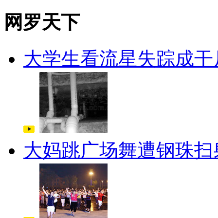
网罗天下
大学生看流星失踪成干
大妈跳广场舞遭钢珠扫