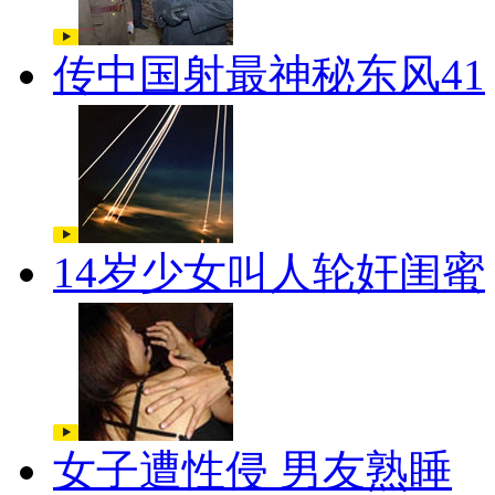
传中国射最神秘东风41
14岁少女叫人轮奸闺蜜
女子遭性侵 男友熟睡