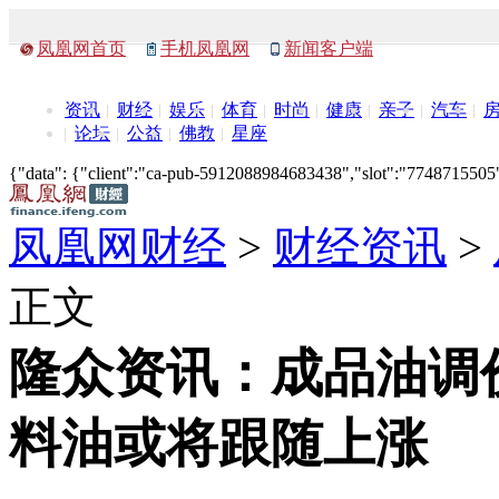
凤凰网首页
手机凤凰网
新闻客户端
资讯
财经
娱乐
体育
时尚
健康
亲子
汽车
论坛
公益
佛教
星座
{"data": {"client":"ca-pub-5912088984683438","slot":"7748715505"},
凤凰网财经
>
财经资讯
>
正文
隆众资讯：成品油调
料油或将跟随上涨