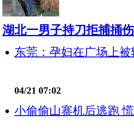
湖北一男子持刀拒捕捅伤
东莞：孕妇在广场上被辅
04/21 07:02
小偷偷山寨机后逃跑 慌不