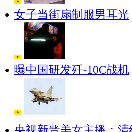
女子当街扇制服男耳光
曝中国研发歼-10C战机
央视新晋美女主播：清