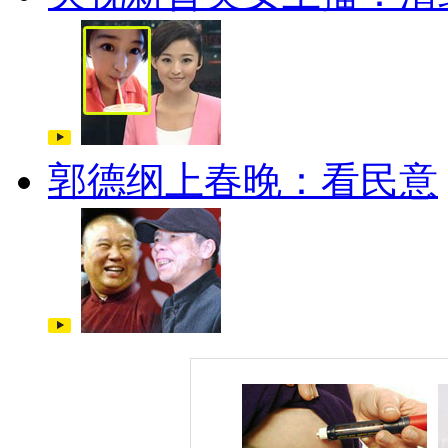
郭德纲上春晚：看民意