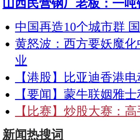
山西民营钢厂老板：一吨钢
中国再造10个城市群 
黄怒波：西方要妖魔化
业
【港股】
比亚迪香港电
【要闻】
蒙牛联姻雅士
【比赛】
炒股大赛：高手
新闻热搜词