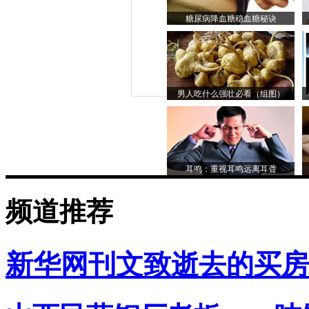
糖尿病降血糖稳血糖秘诀
男人吃什么强壮必看（组图）
耳鸣：重视耳鸣远离耳聋
频道推荐
新华网刊文致逝去的买房