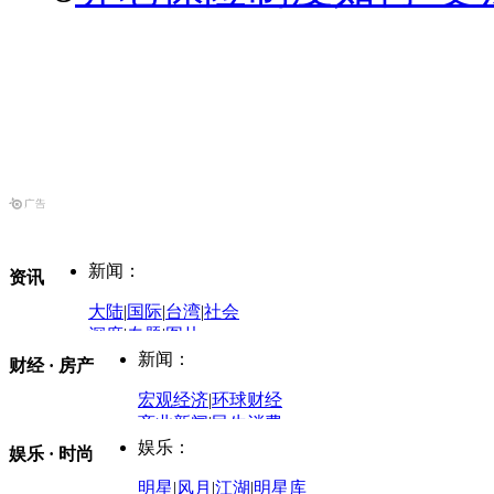
新闻：
资讯
大陆
|
国际
|
台湾
|
社会
深度
|
专题
|
图片
中国政要资料库
新闻：
财经 · 房产
评论：
宏观经济
|
环球财经
商业新闻
|
民生消费
时事开讲
娱乐：
娱乐 · 时尚
评论：
军事：
明星
|
风月
|
江湖
|
明星库