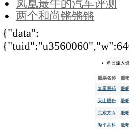
凤凰最牛的汽车评测
两个和尚锵锵锵
{"data":
{"tuid":"u3560060","w":640
单日流入
股票名称
股
复星医药
股
天山股份
股
京东方Ａ
股
隆平高科
股