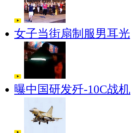
女子当街扇制服男耳光
曝中国研发歼-10C战机