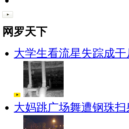
网罗天下
大学生看流星失踪成干
大妈跳广场舞遭钢珠扫