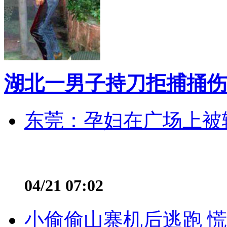
湖北一男子持刀拒捕捅伤
东莞：孕妇在广场上被辅
04/21 07:02
小偷偷山寨机后逃跑 慌不