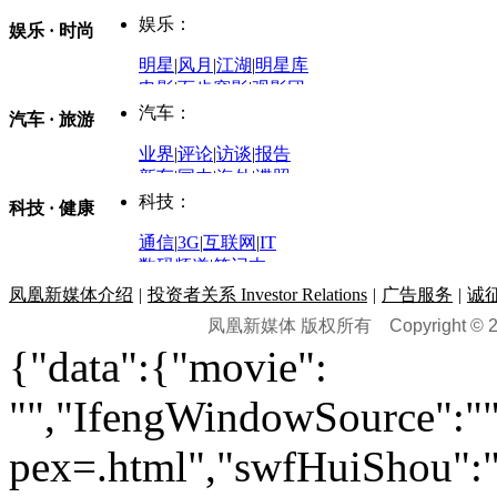
时事开讲
娱乐：
娱乐 · 时尚
评论：
军事：
明星
|
风月
|
江湖
|
明星库
商业评论
|
宏观分析
电影
|
百步穿影
|
观影团
防务观察
|
防务写真
金融观察
|
财知道
星座
|
塔罗
|
演出
汽车：
汽车 · 旅游
中国军情
|
环球军情
外媒视角
凤凰网·非常道
|
星光邦
业界
|
评论
|
访谈
|
报告
体育：
股票：
时尚：
新车
|
国内
|
海外
|
谍照
购车
|
导购
|
试驾
|
图解
科技：
NBA
|
CBA
|
大局观
科技 · 健康
炒股大赛
|
图解资金流向
时装
|
美容
|
美体
|
论坛
文化
|
人文
|
酷车
|
游记
中超
|
国际足球
|
图片
投资观察
|
龙虎榜点评
化妆品库
|
试用中心
通信
|
3G
|
互联网
|
IT
用车
|
专栏
|
二手车
黑马追踪
|
明星分析师
情感
|
奢侈品
|
图片
数码频道
|
笔记本
历史：
赛事
|
城市站
|
经销商
时尚品牌库
科技专题
|
探索
论坛
|
报价库
|
图片库
凤凰新媒体介绍
|
投资者关系 Investor Relations
|
广告服务
|
诚
理财：
轶闻秘档
|
历史映像室
凤凰新媒体 版权所有
Copyright © 20
健康：
历史专题
|
民间说史
城市：
基金
|
理财
|
银行
|
保险
{"data":{"movie":
外汇
|
期货
|
黄金
养生
|
食疗
|
心理
|
疾病
文化：
对话
|
专栏
|
城市之星
收藏
|
职场
热点
|
论坛
|
找大夫
陕西
|
河南
|
广州
|
重庆
"","IfengWindowSource":"",
文化时评
|
文坛往事
图库
|
百科
|
疾病查询
青岛
|
福州
|
厦门
|
宁波
房产：
人文轶闻
|
文化热点
专题
|
卡路里计算器
辽宁
|
山东
|
天津
pex=.html","swfHuiShou":""
视频
|
健康无小事
资讯
|
政策
|
市场
|
专题
教育：
旅游：
高清大图
|
豪宅
|
家居