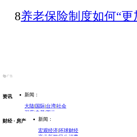
8
养老保险制度如何“更
新闻：
资讯
大陆
|
国际
|
台湾
|
社会
深度
|
专题
|
图片
中国政要资料库
新闻：
财经 · 房产
评论：
宏观经济
|
环球财经
商业新闻
|
民生消费