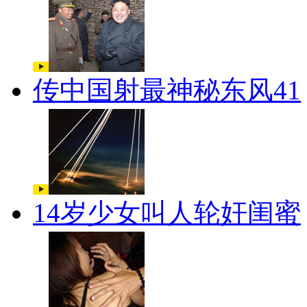
传中国射最神秘东风41
14岁少女叫人轮奸闺蜜