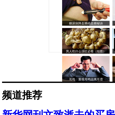
糖尿病降血糖稳血糖秘诀
男人吃什么强壮必看（组图）
耳鸣：重视耳鸣远离耳聋
频道推荐
新华网刊文致逝去的买房