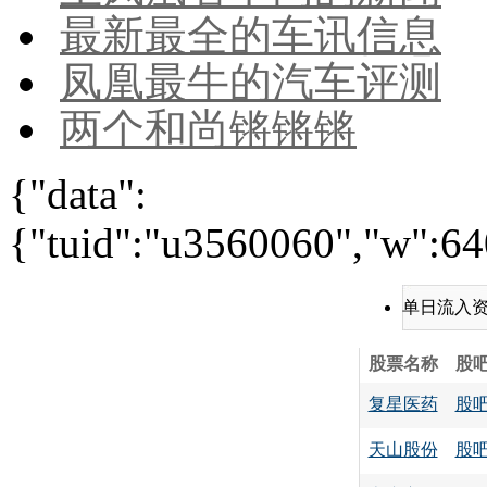
最新最全的车讯信息
凤凰最牛的汽车评测
两个和尚锵锵锵
{"data":
{"tuid":"u3560060","w":640
单日流入
股票名称
股
复星医药
股
天山股份
股