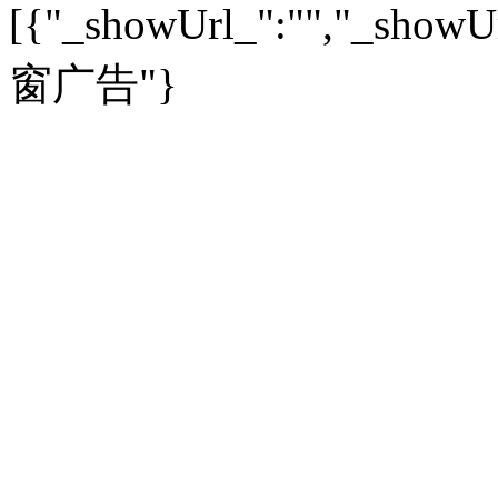
[{"_showUrl_":"","_showUrl
建筑
|
风水
|
访谈
|
置业
高考
|
公务员
|
考研
百家迹忆
|
全球GO
|
专题
房企
|
曝光
|
新盘
|
公寓
育人者
|
教育投诉
游中感动
|
红酒美食
别墅
|
商业
|
旅游
|
海外
窗广告"}
出境游
|
国内游
|
周边游
养老
|
热帖
|
宅男宅女
列国志
|
九州记
|
浮生闲
景点大全
|
高清大图