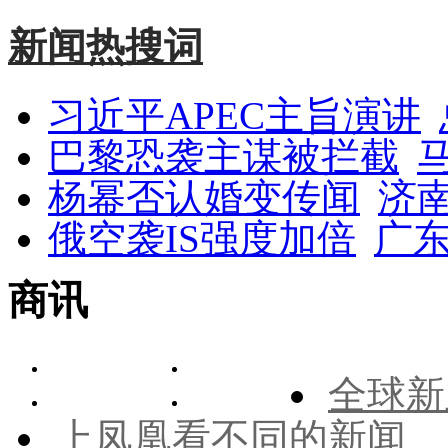
新闻热搜词
习近平APEC主旨演讲
巴黎恐袭主谋被拦截
杨幂否认婚变传闻
济
俄空袭IS强度加倍
广东
商讯
全球新
上凤凰看不同的新闻