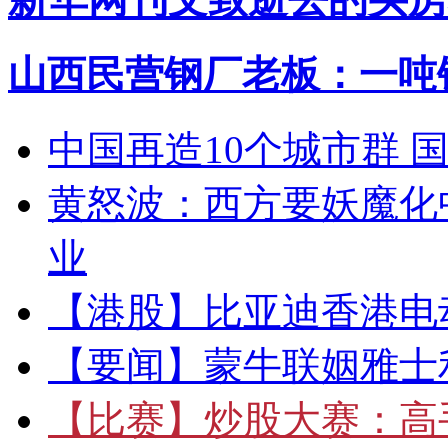
山西民营钢厂老板：一吨钢
中国再造10个城市群 
黄怒波：西方要妖魔化
业
【港股】
比亚迪香港电
【要闻】
蒙牛联姻雅士
【比赛】
炒股大赛：高手