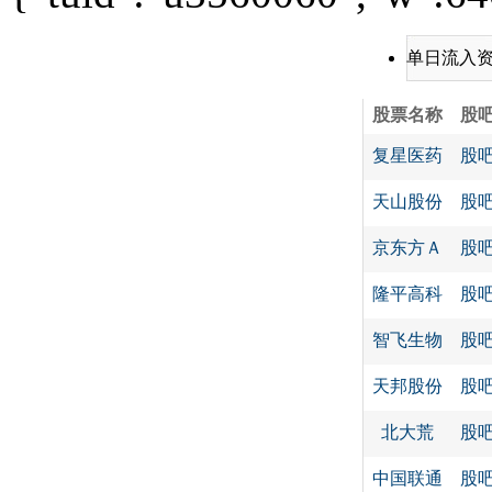
单日流入
股票名称
股
复星医药
股
天山股份
股
京东方Ａ
股
隆平高科
股
智飞生物
股
天邦股份
股
北大荒
股
中国联通
股