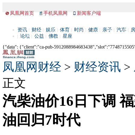
凤凰网首页
手机凤凰网
新闻客户端
资讯
财经
娱乐
体育
时尚
健康
亲子
汽车
论坛
公益
佛教
星座
{"data": {"client":"ca-pub-5912088984683438","slot":"7748715505"},
凤凰网财经
>
财经资讯
>
正文
汽柴油价16日下调 福
油回归7时代