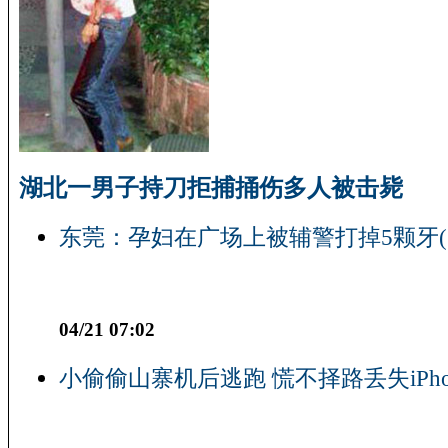
湖北一男子持刀拒捕捅伤多人被击毙
东莞：孕妇在广场上被辅警打掉5颗牙(
04/21 07:02
小偷偷山寨机后逃跑 慌不择路丢失iPho