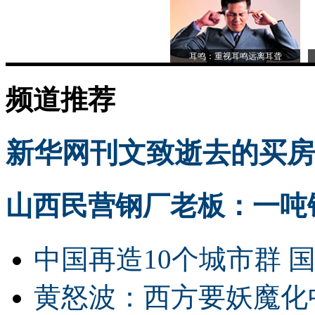
耳鸣：重视耳鸣远离耳聋
频道推荐
新华网刊文致逝去的买房
山西民营钢厂老板：一吨钢
中国再造10个城市群 
黄怒波：西方要妖魔化