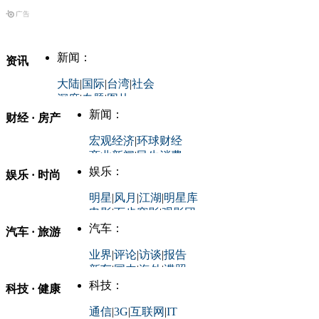
新闻：
资讯
大陆
|
国际
|
台湾
|
社会
深度
|
专题
|
图片
中国政要资料库
新闻：
财经 · 房产
评论：
宏观经济
|
环球财经
商业新闻
|
民生消费
时事开讲
娱乐：
娱乐 · 时尚
评论：
军事：
明星
|
风月
|
江湖
|
明星库
商业评论
|
宏观分析
电影
|
百步穿影
|
观影团
防务观察
|
防务写真
金融观察
|
财知道
星座
|
塔罗
|
演出
汽车：
汽车 · 旅游
中国军情
|
环球军情
外媒视角
凤凰网·非常道
|
星光邦
业界
|
评论
|
访谈
|
报告
体育：
股票：
时尚：
新车
|
国内
|
海外
|
谍照
购车
|
导购
|
试驾
|
图解
科技：
NBA
|
CBA
|
大局观
科技 · 健康
炒股大赛
|
图解资金流向
时装
|
美容
|
美体
|
论坛
文化
|
人文
|
酷车
|
游记
中超
|
国际足球
|
图片
投资观察
|
龙虎榜点评
化妆品库
|
试用中心
通信
|
3G
|
互联网
|
IT
用车
|
专栏
|
二手车