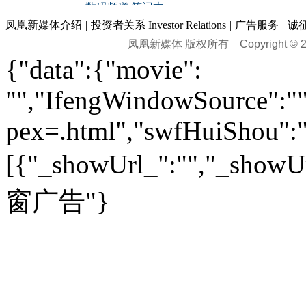
黑马追踪
|
明星分析师
情感
|
奢侈品
|
图片
数码频道
|
笔记本
历史：
赛事
|
城市站
|
经销商
时尚品牌库
科技专题
|
探索
论坛
|
报价库
|
图片库
凤凰新媒体介绍
|
投资者关系 Investor Relations
|
广告服务
|
诚
理财：
轶闻秘档
|
历史映像室
凤凰新媒体 版权所有
Copyright © 20
健康：
历史专题
|
民间说史
城市：
基金
|
理财
|
银行
|
保险
{"data":{"movie":
外汇
|
期货
|
黄金
养生
|
食疗
|
心理
|
疾病
文化：
对话
|
专栏
|
城市之星
收藏
|
职场
热点
|
论坛
|
找大夫
陕西
|
河南
|
广州
|
重庆
"","IfengWindowSource":"",
文化时评
|
文坛往事
图库
|
百科
|
疾病查询
青岛
|
福州
|
厦门
|
宁波
房产：
人文轶闻
|
文化热点
专题
|
卡路里计算器
辽宁
|
山东
|
天津
pex=.html","swfHuiShou":""
视频
|
健康无小事
资讯
|
政策
|
市场
|
专题
教育：
旅游：
高清大图
|
豪宅
|
家居
[{"_showUrl_":"","_showUrl
建筑
|
风水
|
访谈
|
置业
高考
|
公务员
|
考研
百家迹忆
|
全球GO
|
专题
房企
|
曝光
|
新盘
|
公寓
育人者
|
教育投诉
游中感动
|
红酒美食
别墅
|
商业
|
旅游
|
海外
窗广告"}
出境游
|
国内游
|
周边游
养老
|
热帖
|
宅男宅女
列国志
|
九州记
|
浮生闲
景点大全
|
高清大图