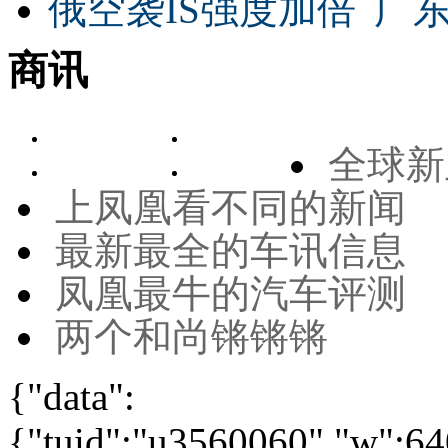
俄空袭IS强度加倍
广东
商讯
全球新
上凤凰看不同的新闻
最新最全的车讯信息
凤凰最牛的汽车评测
两个和尚锵锵锵
{"data":
{"tuid":"u3560060","w":640