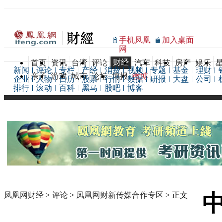
手机凤凰
加入桌面
网
财经
首页
资讯
台湾
评论
汽车
科技
房产
娱乐
新闻
评论
专栏
产经
消费
视频
专题
基金
理财
亲子
游戏
城市
论坛
博报
微博
企业
人物
日历
股票
行情
数据
研报
大盘
公司
排行
滚动
百科
黑马
股吧
博客
凤凰网财经
>
评论
>
凤凰网财新传媒合作专区
> 正文