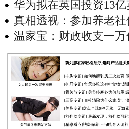
华为拟在英国投资13亿英
真相透视：参加养老社
温家宝：财政收支一万
前列腺在家轻松治疗,选对产品是关
[
丰胸专题
] 如何唤醒乳房二次发育,
[
护肝专题
] 每天多吃这4种"食物",
女人最后一次完美祛斑!
[骨关节专题] 关节疼寒冬为何加重?
[
三高专题
] 血栓清除为什么难,防、
[
美胸专题
]盘点全球9种天然、无激
[
前列腺专题
] 最新发现：前列腺可轻
[
精彩看点
]祛斑保养正当时,冬天调
关节病冬季防治方法