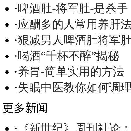
·
啤酒肚-将军肚-是杀手
·
应酬多的人常用养肝
·
狠减男人啤酒肚将军
·
喝酒“千杯不醉”揭秘
·
养胃-简单实用的方法
·
失眠中医教你如何调
更多新闻
·
《新世纪》周刊社论