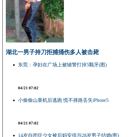
湖北一男子持刀拒捕捅伤多人被击毙
东莞：孕妇在广场上被辅警打掉5颗牙(图)
04/21 07:02
小偷偷山寨机后逃跑 慌不择路丢失iPhone5
04/21 07:02
14岁自闭症少女被后妈安排与28岁男子结婚(图)