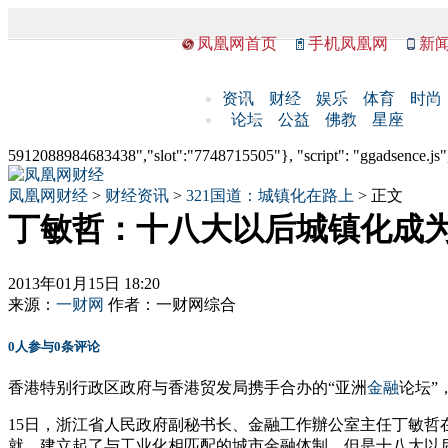
凤凰网首页
手机凤凰网
新
资讯
财经
娱乐
体育
时尚
论坛
公益
佛教
星座
5912088984683438","slot":"7748715505"}, "script": "ggadsence.js",
凤凰网财经
>
财经资讯
>
321国道：城镇化在路上
> 正文
丁敏哲：十八大以后城镇化成
2013年01月15日 18:20
来源：
一财网
作者：
一财网综合
0
人参与
0
条评论
香港特别行政区政府与香港贸发局携手合办的“亚洲
金融
论坛”
15日，浙江省人民政府副秘书长、金融工作辦公室主任丁敏哲
就，建立起了与工业化相匹配的城市金融体制，但是十八大以