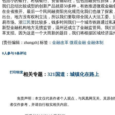
包括小的银行、村镇银行、资金辅助社，也包括融资性担保，
我们总结比较成型的创新产品就搭50多种，有效推进微观金
在全省推开。最后一个民间融资阳光化规范化我们也做了探索
出台。地方没有权利立法，所以我们要取得全国人大法工委、
易市场。浙
江民
资比较多，钱多时间我们一个城市铁路通过私
新型金融机构地方见惯监管，温州还成立了金融监管局。我们
革支招。因为这是一个大而新的题目，我们将根据区域经济温
[责任编辑：zhangzh]
标签：
金融改革
微观金融
金融体制
0
人参与
0
条评论
打印
转发
相关专题：
321国道：城镇化在路上
免责声明：本文仅代表作者个人观点，与凤凰网无关。其原创
者仅作参考，并请自行核实相关内容。