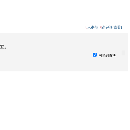
0
人参与
0
条评论(查看)
立。
同步到微博