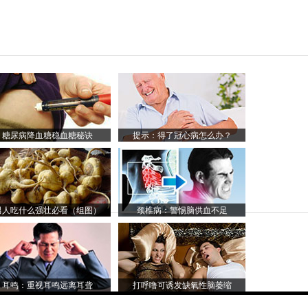
糖尿病降血糖稳血糖秘诀
提示：得了冠心病怎么办？
男人吃什么强壮必看（组图）
颈椎病：警惕脑供血不足
耳鸣：重视耳鸣远离耳聋
打呼噜可诱发缺氧性脑萎缩