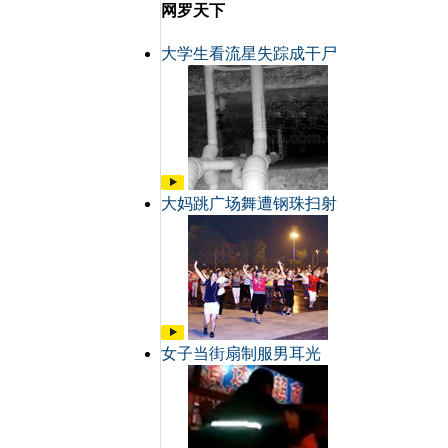
网罗天下
大学生看流星失踪成干尸
大妈跳广场舞遭钢珠扫射
女子当街扇制服男耳光