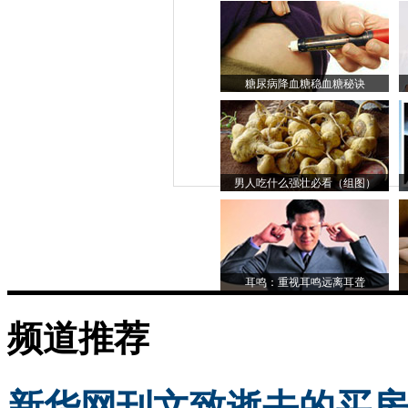
糖尿病降血糖稳血糖秘诀
男人吃什么强壮必看（组图）
耳鸣：重视耳鸣远离耳聋
频道推荐
新华网刊文致逝去的买房