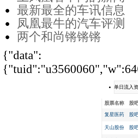
最新最全的车讯信息
凤凰最牛的汽车评测
两个和尚锵锵锵
{"data":
{"tuid":"u3560060","w":640
单日流入
股票名称
股
复星医药
股
天山股份
股