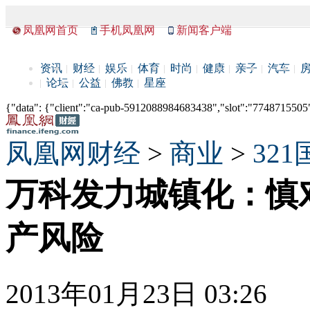
凤凰网首页
手机凤凰网
新闻客户端
资讯
财经
娱乐
体育
时尚
健康
亲子
汽车
论坛
公益
佛教
星座
{"data": {"client":"ca-pub-5912088984683438","slot":"7748715505"},
凤凰网财经
>
商业
>
32
万科发力城镇化：慎
产风险
2013年01月23日 03:26