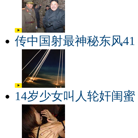
传中国射最神秘东风41
14岁少女叫人轮奸闺蜜