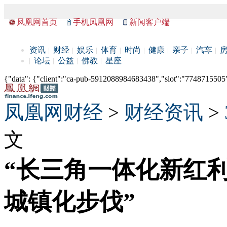
凤凰网首页
手机凤凰网
新闻客户端
资讯
财经
娱乐
体育
时尚
健康
亲子
汽车
论坛
公益
佛教
星座
{"data": {"client":"ca-pub-5912088984683438","slot":"7748715505"},
凤凰网财经
>
财经资讯
>
文
“长三角一体化新红利
城镇化步伐”