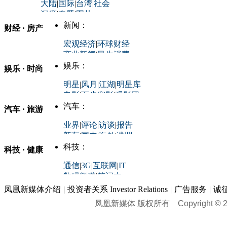
大陆
|
国际
|
台湾
|
社会
深度
|
专题
|
图片
中国政要资料库
新闻：
财经 · 房产
评论：
宏观经济
|
环球财经
商业新闻
|
民生消费
时事开讲
娱乐：
娱乐 · 时尚
评论：
军事：
明星
|
风月
|
江湖
|
明星库
商业评论
|
宏观分析
电影
|
百步穿影
|
观影团
防务观察
|
防务写真
金融观察
|
财知道
星座
|
塔罗
|
演出
汽车：
汽车 · 旅游
中国军情
|
环球军情
外媒视角
凤凰网·非常道
|
星光邦
业界
|
评论
|
访谈
|
报告
体育：
股票：
时尚：
新车
|
国内
|
海外
|
谍照
购车
|
导购
|
试驾
|
图解
科技：
NBA
|
CBA
|
大局观
科技 · 健康
炒股大赛
|
图解资金流向
时装
|
美容
|
美体
|
论坛
文化
|
人文
|
酷车
|
游记
中超
|
国际足球
|
图片
投资观察
|
龙虎榜点评
化妆品库
|
试用中心
通信
|
3G
|
互联网
|
IT
用车
|
专栏
|
二手车
黑马追踪
|
明星分析师
情感
|
奢侈品
|
图片
数码频道
|
笔记本
历史：
赛事
|
城市站
|
经销商
时尚品牌库
科技专题
|
探索
论坛
|
报价库
|
图片库
凤凰新媒体介绍
|
投资者关系 Investor Relations
|
广告服务
|
诚
理财：
轶闻秘档
|
历史映像室
凤凰新媒体 版权所有
Copyright © 20
健康：
历史专题
|
民间说史
城市：
基金
|
理财
|
银行
|
保险
外汇
|
期货
|
黄金
养生
|
食疗
|
心理
|
疾病
文化：
对话
|
专栏
|
城市之星