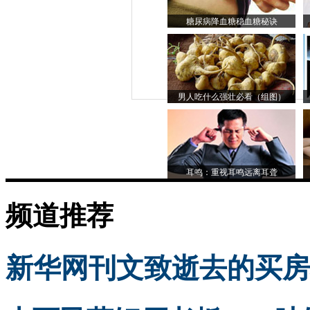
糖尿病降血糖稳血糖秘诀
男人吃什么强壮必看（组图）
耳鸣：重视耳鸣远离耳聋
频道推荐
新华网刊文致逝去的买房