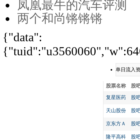
凤凰最牛的汽车评测
两个和尚锵锵锵
{"data":
{"tuid":"u3560060","w":640
单日流入
股票名称
股
复星医药
股
天山股份
股
京东方Ａ
股
隆平高科
股