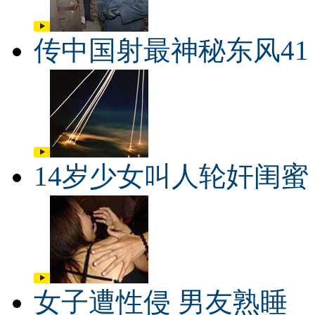
传中国射最神秘东风41
14岁少女叫人轮奸闺蜜
女子遭性侵 男友熟睡