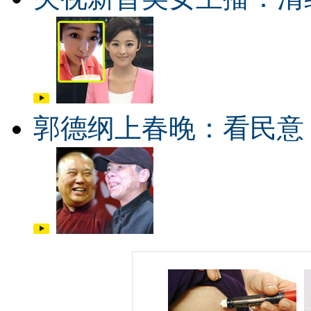
郭德纲上春晚：看民意