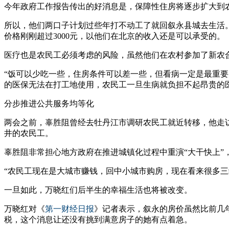
今年政府工作报告传出的好消息是，保障性住房将逐步扩大到
所以，他们两口子计划过些年打不动工了就回叙永县城去生活
价格刚刚超过3000元，以他们在北京的收入还是可以承受的。
医疗也是农民工必须考虑的风险，虽然他们在农村参加了新农
“饭可以少吃一些，住房条件可以差一些，但看病一定是最重
的医保无法在打工地使用，农民工一旦生病就负担不起昂贵的
分步推进公共服务均等化
两会之前，辜胜阻曾经去牡丹江市调研农民工就近转移，他走访
井的农民工。
辜胜阻非常担心地方政府在推进城镇化过程中重演“大干快上”
“农民工现在是大城市赚钱，回中小城市购房，现在看来很多
一旦如此，万晓红们后半生的幸福生活也将被改变。
万晓红对《
第一财经日报
》记者表示，叙永的房价虽然比前几
税，这个消息让还没有挑到满意房子的她有点着急。