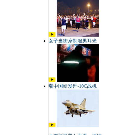
女子当街扇制服男耳光
曝中国研发歼-10C战机