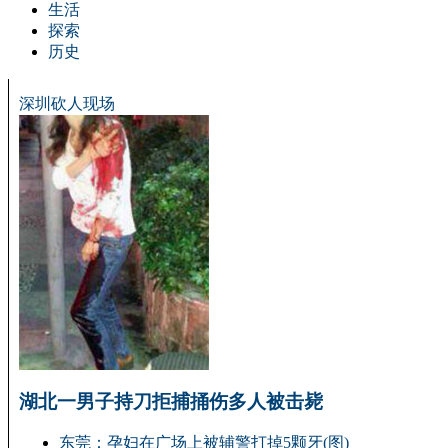
生活
探索
历史
深圳砍人现场
湖北一男子持刀拒捕捅伤多人被击毙
东莞：孕妇在广场上被辅警打掉5颗牙(图)