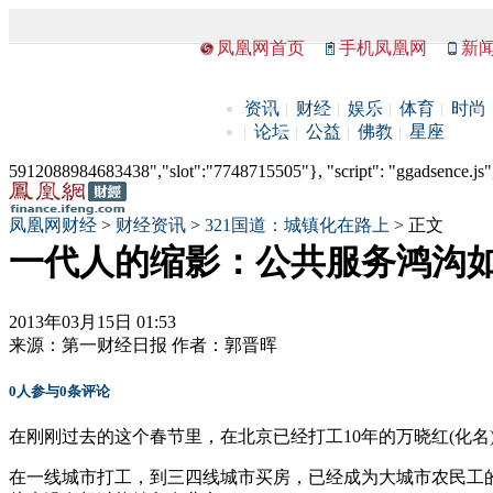
凤凰网首页
手机凤凰网
新
资讯
财经
娱乐
体育
时尚
论坛
公益
佛教
星座
5912088984683438","slot":"7748715505"}, "script": "ggadsence.js",
凤凰网财经
>
财经资讯
>
321国道：城镇化在路上
> 正文
一代人的缩影：公共服务鸿沟
2013年03月15日 01:53
来源：
第一财经日报
作者：
郭晋晖
0
人参与
0
条评论
在刚刚过去的这个春节里，在北京已经打工10年的万晓红(化
在一线城市打工，到三四线城市买房，已经成为大城市农民工的