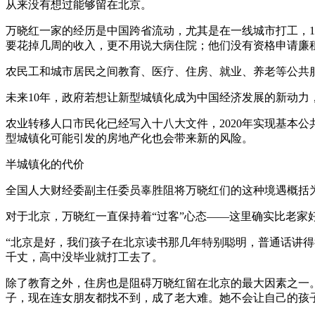
从来没有想过能够留在北京。
万晓红一家的经历是中国跨省流动，尤其是在一线城市打工，1
要花掉几周的收入，更不用说大病住院；他们没有资格申请廉租
农民工和城市居民之间教育、医疗、住房、就业、养老等公共
未来10年，政府若想让新型城镇化成为中国经济发展的新动力
农业转移人口市民化已经写入十八大文件，2020年实现基本
型城镇化可能引发的房地产化也会带来新的风险。
半城镇化的代价
全国人大财经委副主任委员辜胜阻将万晓红们的这种境遇概括为
对于北京，万晓红一直保持着“过客”心态——这里确实比老家
“北京是好，我们孩子在北京读书那几年特别聪明，普通话讲
千丈，高中没毕业就打工去了。
除了教育之外，住房也是阻碍万晓红留在北京的最大因素之一
子，现在连女朋友都找不到，成了老大难。她不会让自己的孩