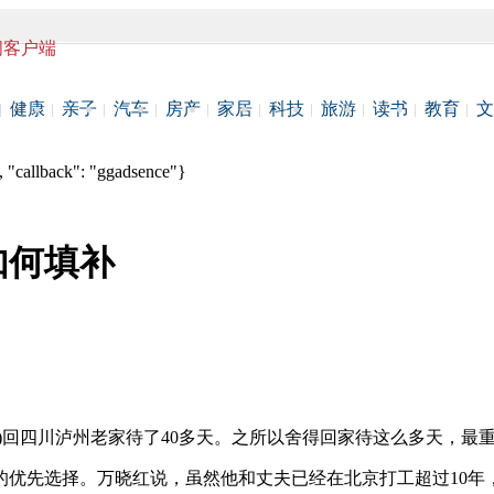
闻客户端
健康
亲子
汽车
房产
家居
科技
旅游
读书
教育
文
 "callback": "ggadsence"}
如何填补
名)回四川泸州老家待了40多天。之所以舍得回家待这么多天，
优先选择。万晓红说，虽然他和丈夫已经在北京打工超过10年