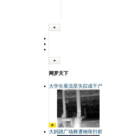
网罗天下
大学生看流星失踪成干尸
大妈跳广场舞遭钢珠扫射