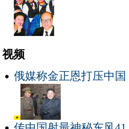
视频
俄媒称金正恩打压中国
传中国射最神秘东风41