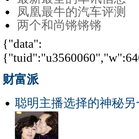
凤凰最牛的汽车评测
两个和尚锵锵锵
{"data":
{"tuid":"u3560060","w":640
财富派
聪明主播选择的神秘另