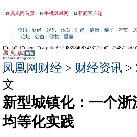
凤凰网首页
手机凤凰网
新闻客户端
资讯
财经
娱乐
体育
时尚
健康
亲子
汽车
论坛
公益
佛教
星座
{"data": {"client":"ca-pub-5912088984683438","slot":"7748715505"},
凤凰网财经
>
财经资讯
>
文
新型城镇化：一个浙
均等化实践