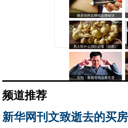
糖尿病降血糖稳血糖秘诀
男人吃什么强壮必看（组图）
耳鸣：重视耳鸣远离耳聋
频道推荐
新华网刊文致逝去的买房