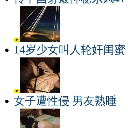
14岁少女叫人轮奸闺蜜
女子遭性侵 男友熟睡