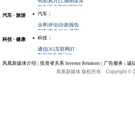
明星
|
风月
|
江湖
|
明星库
商业评论
|
宏观分析
电影
|
百步穿影
|
观影团
防务观察
|
防务写真
金融观察
|
财知道
星座
|
塔罗
|
演出
汽车：
汽车 · 旅游
中国军情
|
环球军情
外媒视角
凤凰网·非常道
|
星光邦
业界
|
评论
|
访谈
|
报告
体育：
股票：
时尚：
新车
|
国内
|
海外
|
谍照
购车
|
导购
|
试驾
|
图解
科技：
NBA
|
CBA
|
大局观
科技 · 健康
炒股大赛
|
图解资金流向
时装
|
美容
|
美体
|
论坛
文化
|
人文
|
酷车
|
游记
中超
|
国际足球
|
图片
投资观察
|
龙虎榜点评
化妆品库
|
试用中心
通信
|
3G
|
互联网
|
IT
用车
|
专栏
|
二手车
黑马追踪
|
明星分析师
情感
|
奢侈品
|
图片
数码频道
|
笔记本
历史：
赛事
|
城市站
|
经销商
时尚品牌库
科技专题
|
探索
论坛
|
报价库
|
图片库
凤凰新媒体介绍
|
投资者关系 Investor Relations
|
广告服务
|
诚
理财：
轶闻秘档
|
历史映像室
凤凰新媒体 版权所有
Copyright © 20
健康：
历史专题
|
民间说史
城市：
基金
|
理财
|
银行
|
保险
外汇
|
期货
|
黄金
养生
|
食疗
|
心理
|
疾病
文化：
对话
|
专栏
|
城市之星
收藏
|
职场
热点
|
论坛
|
找大夫
陕西
|
河南
|
广州
|
重庆
文化时评
|
文坛往事
图库
|
百科
|
疾病查询
青岛
|
福州
|
厦门
|
宁波
房产：
人文轶闻
|
文化热点
专题
|
卡路里计算器
辽宁
|
山东
|
天津
视频
|
健康无小事
资讯
|
政策
|
市场
|
专题
教育：
旅游：
高清大图
|
豪宅
|
家居
建筑
|
风水
|
访谈
|
置业
高考
|
公务员
|
考研
百家迹忆
|
全球GO
|
专题
房企
|
曝光
|
新盘
|
公寓
育人者
|
教育投诉
游中感动
|
红酒美食