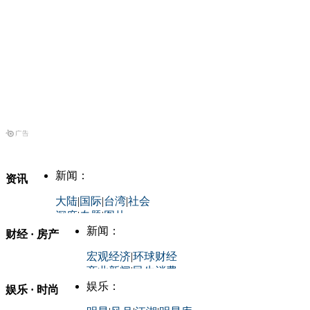
新闻：
资讯
大陆
|
国际
|
台湾
|
社会
深度
|
专题
|
图片
中国政要资料库
新闻：
财经 · 房产
评论：
宏观经济
|
环球财经
商业新闻
|
民生消费
时事开讲
娱乐：
娱乐 · 时尚
评论：
军事：