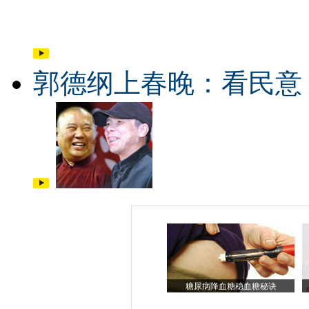
郭德纲上春晚：看民意
糖尿病降血糖稳血糖秘诀