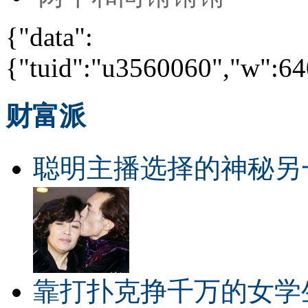
{"data":
{"tuid":"u3560060","w":640
财富派
聪明主播选择的神秘另
靠打扑克挣千万的女学