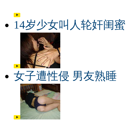
14岁少女叫人轮奸闺蜜
女子遭性侵 男友熟睡