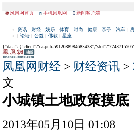
凤凰网首页
手机凤凰网
新闻客户端
资讯
财经
娱乐
体育
时尚
健康
亲子
汽车
论坛
公益
佛教
星座
{"data": {"client":"ca-pub-5912088984683438","slot":"7748715505"},
凤凰网财经
>
财经资讯
>
文
小城镇土地政策摸底
2013年05月10日 01:08