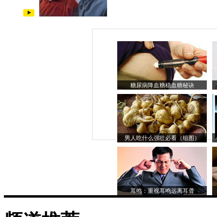
糖尿病降血糖稳血糖秘诀
男人吃什么强壮必看（组图）
耳鸣：重视耳鸣远离耳聋