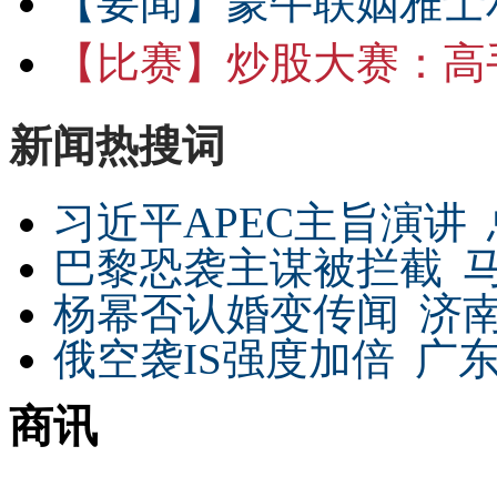
【要闻】
蒙牛联姻雅士
【比赛】
炒股大赛：高手
新闻热搜词
习近平APEC主旨演讲
巴黎恐袭主谋被拦截
杨幂否认婚变传闻
济
俄空袭IS强度加倍
广东
商讯