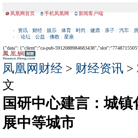
凤凰网首页
手机凤凰网
新闻客户端
资讯
财经
娱乐
体育
时尚
健康
亲子
汽车
论坛
公益
佛教
星座
{"data": {"client":"ca-pub-5912088984683438","slot":"7748715505"},
凤凰网财经
>
财经资讯
>
文
国研中心建言：城镇
展中等城市