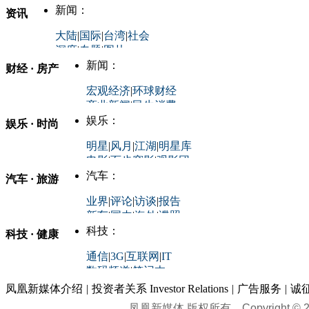
新闻：
资讯
大陆
|
国际
|
台湾
|
社会
深度
|
专题
|
图片
中国政要资料库
新闻：
财经 · 房产
评论：
宏观经济
|
环球财经
商业新闻
|
民生消费
时事开讲
娱乐：
娱乐 · 时尚
评论：
军事：
明星
|
风月
|
江湖
|
明星库
商业评论
|
宏观分析
电影
|
百步穿影
|
观影团
防务观察
|
防务写真
金融观察
|
财知道
星座
|
塔罗
|
演出
汽车：
汽车 · 旅游
中国军情
|
环球军情
外媒视角
凤凰网·非常道
|
星光邦
业界
|
评论
|
访谈
|
报告
体育：
股票：
时尚：
新车
|
国内
|
海外
|
谍照
购车
|
导购
|
试驾
|
图解
科技：
NBA
|
CBA
|
大局观
科技 · 健康
炒股大赛
|
图解资金流向
时装
|
美容
|
美体
|
论坛
文化
|
人文
|
酷车
|
游记
中超
|
国际足球
|
图片
投资观察
|
龙虎榜点评
化妆品库
|
试用中心
通信
|
3G
|
互联网
|
IT
用车
|
专栏
|
二手车
黑马追踪
|
明星分析师
情感
|
奢侈品
|
图片
数码频道
|
笔记本
历史：
赛事
|
城市站
|
经销商
时尚品牌库
科技专题
|
探索
论坛
|
报价库
|
图片库
凤凰新媒体介绍
|
投资者关系 Investor Relations
|
广告服务
|
诚
理财：
轶闻秘档
|
历史映像室
凤凰新媒体 版权所有
Copyright © 20