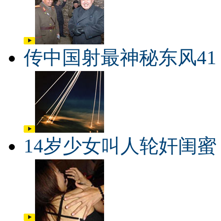
传中国射最神秘东风41
14岁少女叫人轮奸闺蜜