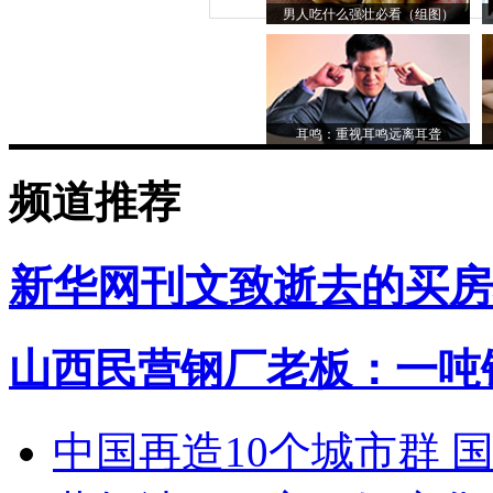
男人吃什么强壮必看（组图）
耳鸣：重视耳鸣远离耳聋
频道推荐
新华网刊文致逝去的买房
山西民营钢厂老板：一吨钢
中国再造10个城市群 