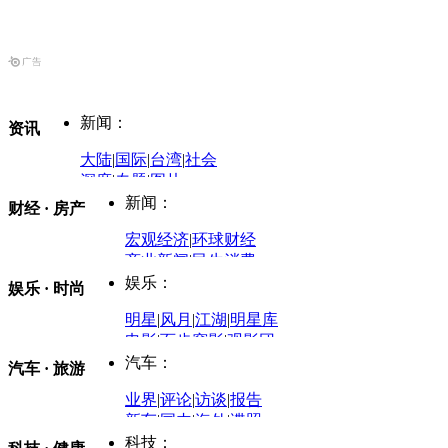
新闻：
资讯
大陆
|
国际
|
台湾
|
社会
深度
|
专题
|
图片
中国政要资料库
新闻：
财经 · 房产
评论：
宏观经济
|
环球财经
商业新闻
|
民生消费
时事开讲
娱乐：
娱乐 · 时尚
评论：
军事：
明星
|
风月
|
江湖
|
明星库
商业评论
|
宏观分析
电影
|
百步穿影
|
观影团
防务观察
|
防务写真
金融观察
|
财知道
星座
|
塔罗
|
演出
汽车：
汽车 · 旅游
中国军情
|
环球军情
外媒视角
凤凰网·非常道
|
星光邦
业界
|
评论
|
访谈
|
报告
体育：
股票：
时尚：
新车
|
国内
|
海外
|
谍照
购车
|
导购
|
试驾
|
图解
科技：
NBA
|
CBA
|
大局观