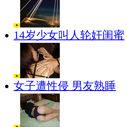
14岁少女叫人轮奸闺蜜
女子遭性侵 男友熟睡