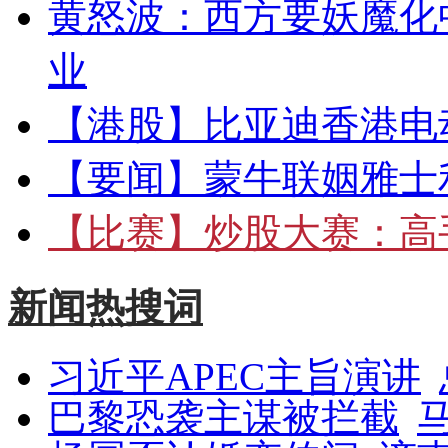
黄怒波：西方要妖魔化
业
【港股】
比亚迪香港电
【要闻】
蒙牛联姻雅士
【比赛】
炒股大赛：高手
新闻热搜词
习近平APEC主旨演讲
巴黎恐袭主谋被拦截