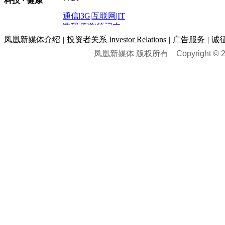
科技 · 健康
炒股大赛
|
图解资金流向
时装
|
美容
|
美体
|
论坛
文化
|
人文
|
酷车
|
游记
中超
|
国际足球
|
图片
投资观察
|
龙虎榜点评
化妆品库
|
试用中心
通信
|
3G
|
互联网
|
IT
用车
|
专栏
|
二手车
黑马追踪
|
明星分析师
情感
|
奢侈品
|
图片
数码频道
|
笔记本
历史：
赛事
|
城市站
|
经销商
时尚品牌库
科技专题
|
探索
论坛
|
报价库
|
图片库
凤凰新媒体介绍
|
投资者关系 Investor Relations
|
广告服务
|
诚
理财：
轶闻秘档
|
历史映像室
凤凰新媒体 版权所有
Copyright © 20
健康：
历史专题
|
民间说史
城市：
基金
|
理财
|
银行
|
保险
外汇
|
期货
|
黄金
养生
|
食疗
|
心理
|
疾病
文化：
对话
|
专栏
|
城市之星
收藏
|
职场
热点
|
论坛
|
找大夫
陕西
|
河南
|
广州
|
重庆
文化时评
|
文坛往事
图库
|
百科
|
疾病查询
青岛
|
福州
|
厦门
|
宁波
房产：
人文轶闻
|
文化热点
专题
|
卡路里计算器
辽宁
|
山东
|
天津
视频
|
健康无小事
资讯
|
政策
|
市场
|
专题
教育：
旅游：
高清大图
|
豪宅
|
家居
建筑
|
风水
|
访谈
|
置业
高考
|
公务员
|
考研
百家迹忆
|
全球GO
|
专题
房企
|
曝光
|
新盘
|
公寓
育人者
|
教育投诉
游中感动
|
红酒美食
别墅
|
商业
|
旅游
|
海外
出境游
|
国内游
|
周边游
养老
|
热帖
|
宅男宅女
列国志
|
九州记
|
浮生闲
景点大全
|
高清大图