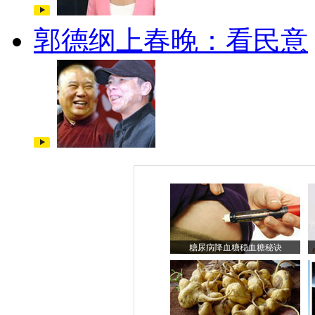
郭德纲上春晚：看民意
糖尿病降血糖稳血糖秘诀