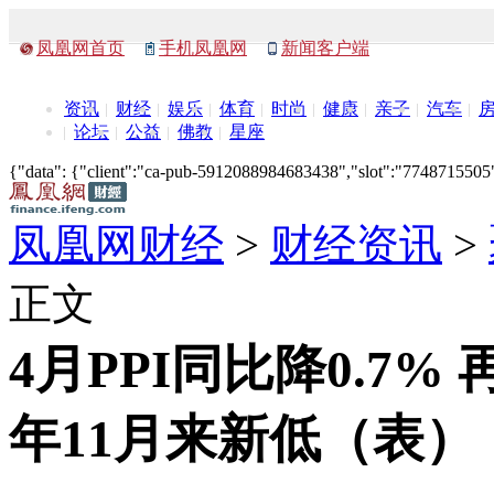
凤凰网首页
手机凤凰网
新闻客户端
资讯
财经
娱乐
体育
时尚
健康
亲子
汽车
论坛
公益
佛教
星座
{"data": {"client":"ca-pub-5912088984683438","slot":"7748715505"},
凤凰网财经
>
财经资讯
>
正文
4月PPI同比降0.7% 再
年11月来新低（表）