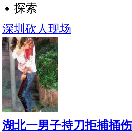
探索
深圳砍人现场
湖北一男子持刀拒捕捅伤