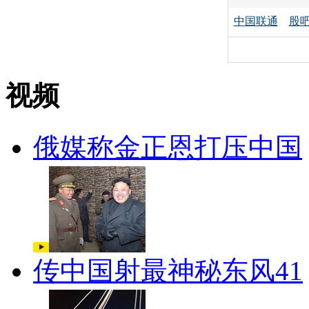
中国联通
股
视频
俄媒称金正恩打压中国
传中国射最神秘东风41