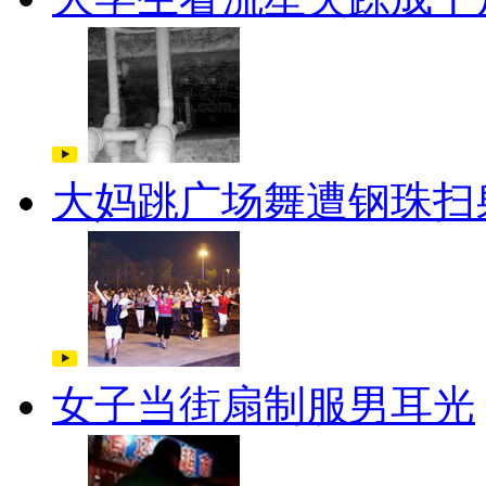
大妈跳广场舞遭钢珠扫
女子当街扇制服男耳光