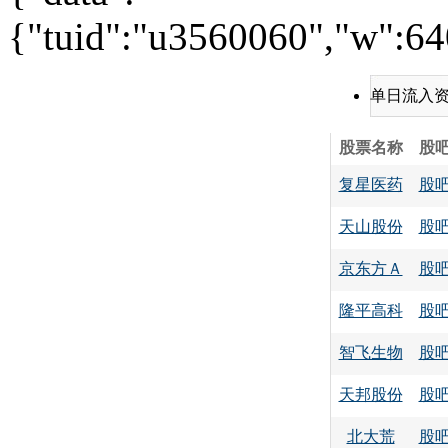
{"tuid":"u3560060","w":640
单日流入
股票名称
股
复星医药
股
天山股份
股
京东方Ａ
股
隆平高科
股
智飞生物
股
天邦股份
股
北大荒
股