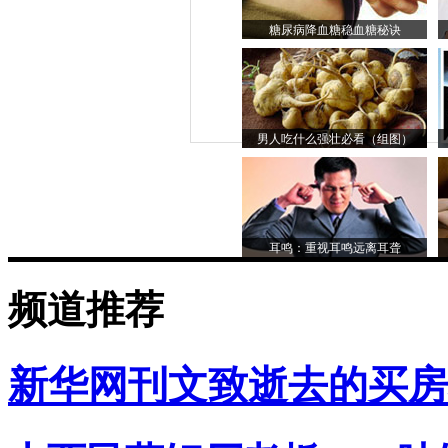
糖尿病降血糖稳血糖秘诀
男人吃什么强壮必看（组图）
耳鸣：重视耳鸣远离耳聋
频道推荐
新华网刊文致逝去的买房