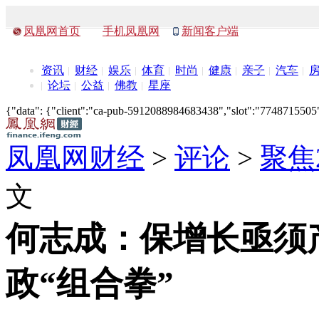
凤凰网首页
手机凤凰网
新闻客户端
资讯
财经
娱乐
体育
时尚
健康
亲子
汽车
论坛
公益
佛教
星座
{"data": {"client":"ca-pub-5912088984683438","slot":"7748715505"},
凤凰网财经
>
评论
>
聚焦
文
何志成：保增长亟须
政“组合拳”