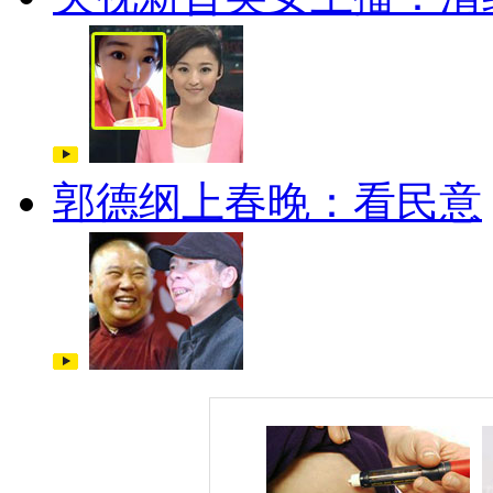
郭德纲上春晚：看民意