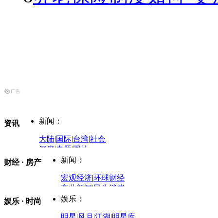
新闻：
资讯
大陆
|
国际
|
台湾
|
社会
深度
|
专题
|
图片
中国政要资料库
新闻：
财经 · 房产
评论：
宏观经济
|
环球财经
商业新闻
|
民生消费
时事开讲
娱乐：
娱乐 · 时尚
评论：
军事：
明星
|
风月
|
江湖
|
明星库