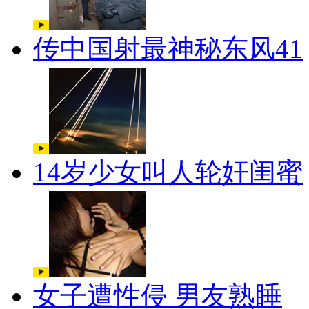
传中国射最神秘东风41
14岁少女叫人轮奸闺蜜
女子遭性侵 男友熟睡