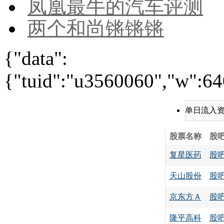
凤凰最牛的汽车评测
两个和尚锵锵锵
{"data":
{"tuid":"u3560060","w":640
单日流入
股票名称
股
复星医药
股
天山股份
股
京东方Ａ
股
隆平高科
股