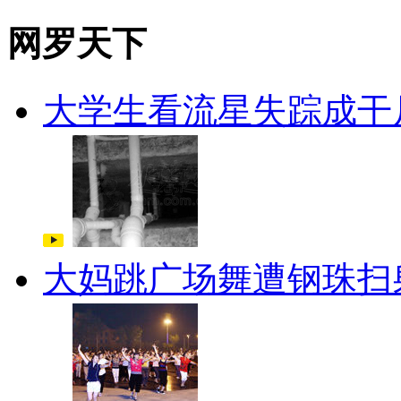
网罗天下
大学生看流星失踪成干
大妈跳广场舞遭钢珠扫