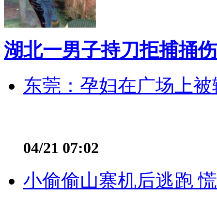
湖北一男子持刀拒捕捅伤
东莞：孕妇在广场上被辅
04/21 07:02
小偷偷山寨机后逃跑 慌不