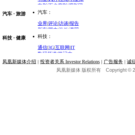
商业评论
|
宏观分析
电影
|
百步穿影
|
观影团
防务观察
|
防务写真
金融观察
|
财知道
星座
|
塔罗
|
演出
汽车：
汽车 · 旅游
中国军情
|
环球军情
外媒视角
凤凰网·非常道
|
星光邦
业界
|
评论
|
访谈
|
报告
体育：
股票：
时尚：
新车
|
国内
|
海外
|
谍照
购车
|
导购
|
试驾
|
图解
科技：
NBA
|
CBA
|
大局观
科技 · 健康
炒股大赛
|
图解资金流向
时装
|
美容
|
美体
|
论坛
文化
|
人文
|
酷车
|
游记
中超
|
国际足球
|
图片
投资观察
|
龙虎榜点评
化妆品库
|
试用中心
通信
|
3G
|
互联网
|
IT
用车
|
专栏
|
二手车
黑马追踪
|
明星分析师
情感
|
奢侈品
|
图片
数码频道
|
笔记本
历史：
赛事
|
城市站
|
经销商
时尚品牌库
科技专题
|
探索
论坛
|
报价库
|
图片库
凤凰新媒体介绍
|
投资者关系 Investor Relations
|
广告服务
|
诚
理财：
轶闻秘档
|
历史映像室
凤凰新媒体 版权所有
Copyright © 20
健康：
历史专题
|
民间说史
城市：
基金
|
理财
|
银行
|
保险
外汇
|
期货
|
黄金
养生
|
食疗
|
心理
|
疾病
文化：
对话
|
专栏
|
城市之星
收藏
|
职场
热点
|
论坛
|
找大夫
陕西
|
河南
|
广州
|
重庆
文化时评
|
文坛往事
图库
|
百科
|
疾病查询
青岛
|
福州
|
厦门
|
宁波
房产：
人文轶闻
|
文化热点
专题
|
卡路里计算器
辽宁
|
山东
|
天津
视频
|
健康无小事
资讯
|
政策
|
市场
|
专题
教育：
旅游：
高清大图
|
豪宅
|
家居
建筑
|
风水
|
访谈
|
置业
高考
|
公务员
|
考研
百家迹忆
|
全球GO
|
专题
房企
|
曝光
|
新盘
|
公寓
育人者
|
教育投诉
游中感动
|
红酒美食
别墅
|
商业
|
旅游
|
海外