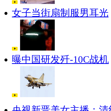
女子当街扇制服男耳光
曝中国研发歼-10C战机
央视新晋美女主播：清