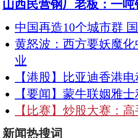
山西民营钢厂老板：一吨钢
中国再造10个城市群 
黄怒波：西方要妖魔化
业
【港股】
比亚迪香港电
【要闻】
蒙牛联姻雅士
【比赛】
炒股大赛：高手
新闻热搜词