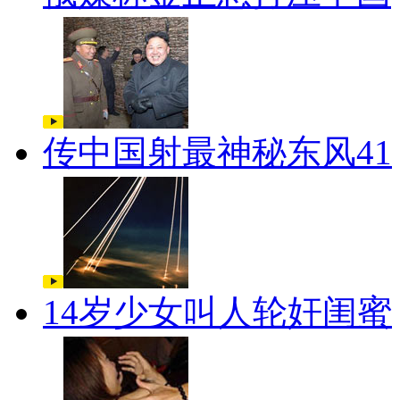
传中国射最神秘东风41
14岁少女叫人轮奸闺蜜