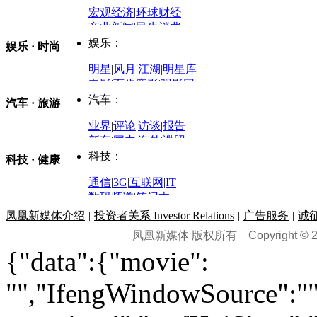
评论：
宏观经济
|
环球财经
商业新闻
|
民生消费
时事开讲
娱乐：
娱乐 · 时尚
评论：
军事：
明星
|
风月
|
江湖
|
明星库
商业评论
|
宏观分析
电影
|
百步穿影
|
观影团
防务观察
|
防务写真
金融观察
|
财知道
星座
|
塔罗
|
演出
汽车：
汽车 · 旅游
中国军情
|
环球军情
外媒视角
凤凰网·非常道
|
星光邦
业界
|
评论
|
访谈
|
报告
体育：
股票：
时尚：
新车
|
国内
|
海外
|
谍照
购车
|
导购
|
试驾
|
图解
科技：
NBA
|
CBA
|
大局观
科技 · 健康
炒股大赛
|
图解资金流向
时装
|
美容
|
美体
|
论坛
文化
|
人文
|
酷车
|
游记
中超
|
国际足球
|
图片
投资观察
|
龙虎榜点评
化妆品库
|
试用中心
通信
|
3G
|
互联网
|
IT
用车
|
专栏
|
二手车
黑马追踪
|
明星分析师
情感
|
奢侈品
|
图片
数码频道
|
笔记本
历史：
赛事
|
城市站
|
经销商
时尚品牌库
科技专题
|
探索
论坛
|
报价库
|
图片库
凤凰新媒体介绍
|
投资者关系 Investor Relations
|
广告服务
|
诚
理财：
轶闻秘档
|
历史映像室
凤凰新媒体 版权所有
Copyright © 20
健康：
历史专题
|
民间说史
城市：
基金
|
理财
|
银行
|
保险
{"data":{"movie":
外汇
|
期货
|
黄金
养生
|
食疗
|
心理
|
疾病
文化：
对话
|
专栏
|
城市之星
收藏
|
职场
热点
|
论坛
|
找大夫
陕西
|
河南
|
广州
|
重庆
"","IfengWindowSource":"",
文化时评
|
文坛往事
图库
|
百科
|
疾病查询
青岛
|
福州
|
厦门
|
宁波
房产：
人文轶闻
|
文化热点
专题
|
卡路里计算器
辽宁
|
山东
|
天津