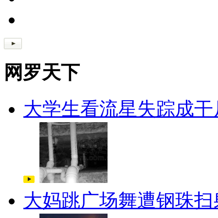
网罗天下
大学生看流星失踪成干
大妈跳广场舞遭钢珠扫