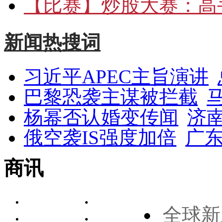
【比赛】
炒股大赛：高手
新闻热搜词
习近平APEC主旨演讲
巴黎恐袭主谋被拦截
杨幂否认婚变传闻
济
俄空袭IS强度加倍
广东
商讯
全球新