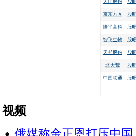
天山股份
股
京东方Ａ
股
隆平高科
股
智飞生物
股
天邦股份
股
北大荒
股
中国联通
股
视频
俄媒称金正恩打压中国