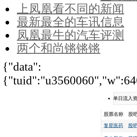
上凤凰看不同的新闻
最新最全的车讯信息
凤凰最牛的汽车评测
两个和尚锵锵锵
{"data":
{"tuid":"u3560060","w":640
单日流入
股票名称
股
复星医药
股