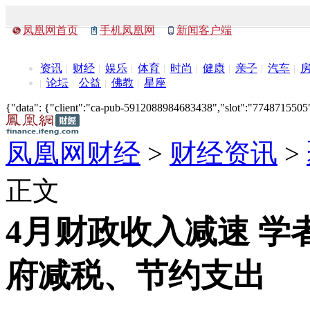
凤凰网首页
手机凤凰网
新闻客户端
资讯
财经
娱乐
体育
时尚
健康
亲子
汽车
论坛
公益
佛教
星座
{"data": {"client":"ca-pub-5912088984683438","slot":"7748715505"},
凤凰网财经
>
财经资讯
>
正文
4月财政收入减速 学
府减税、节约支出