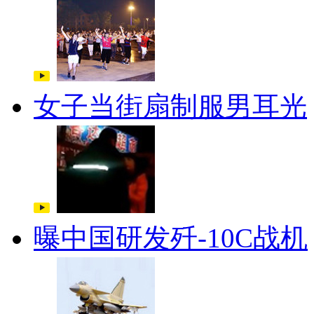
女子当街扇制服男耳光
曝中国研发歼-10C战机