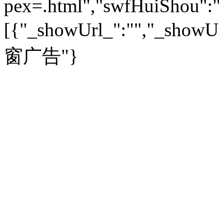
pex=.html","swfHuiShou":""
视频
|
健康无小事
资讯
|
政策
|
市场
|
专题
教育：
旅游：
高清大图
|
豪宅
|
家居
[{"_showUrl_":"","_showUrl
建筑
|
风水
|
访谈
|
置业
高考
|
公务员
|
考研
百家迹忆
|
全球GO
|
专题
房企
|
曝光
|
新盘
|
公寓
育人者
|
教育投诉
游中感动
|
红酒美食
别墅
|
商业
|
旅游
|
海外
窗广告"}
出境游
|
国内游
|
周边游
养老
|
热帖
|
宅男宅女
列国志
|
九州记
|
浮生闲
景点大全
|
高清大图