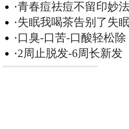
·
青春痘祛痘不留印妙
·
失眠我喝茶告别了失
·
口臭-口苦-口酸轻松除
·
2周止脱发-6周长新发