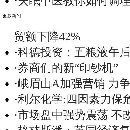
·
失眠中医教你如何调
更多新闻
贸额下降42%
·
科德投资：五粮液午后急
·
券商们的新“印钞机”
·
峨眉山A加强营销 力
·
利尔化学:四因素力保
·
市场盘中强势震荡 不