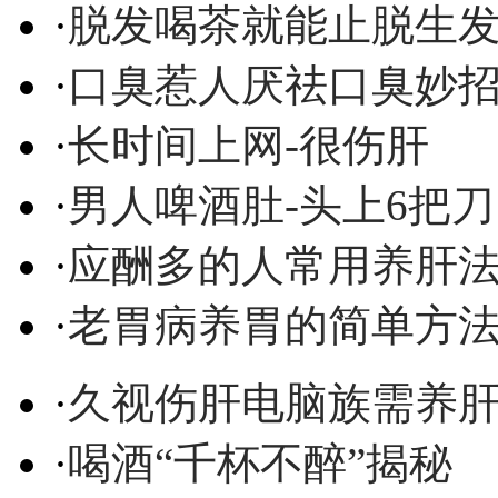
·
脱发喝茶就能止脱生
·
口臭惹人厌祛口臭妙
·
长时间上网-很伤肝
·
男人啤酒肚-头上6把刀
·
应酬多的人常用养肝
·
老胃病养胃的简单方
·
久视伤肝电脑族需养
·
喝酒“千杯不醉”揭秘