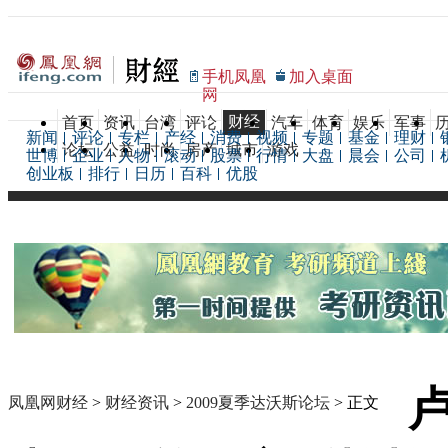
手机凤凰
加入桌面
网
财经
首页
资讯
台湾
评论
汽车
体育
娱乐
军事
新闻
评论
专栏
产经
消费
视频
专题
基金
理财
论坛
公益
时尚
房产
城市
游戏
世博
企业
人物
滚动
股票
行情
大盘
晨会
公司
创业板
排行
日历
百科
优股
凤凰网财经
>
财经资讯
>
2009夏季达沃斯论坛
> 正文