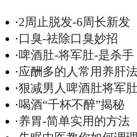
·
2周止脱发-6周长新发
·
口臭-祛除口臭妙招
·
啤酒肚-将军肚-是杀手
·
应酬多的人常用养肝
·
狠减男人啤酒肚将军
·
喝酒“千杯不醉”揭秘
·
养胃-简单实用的方法