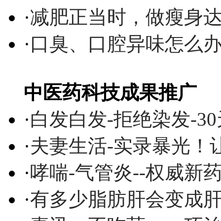
·
减肥正当时，做瘦身达
·
口臭、口腔异味怎么
中医药科技成果推广
·
白发白发-拒绝染发-3
·
夫妻生活-实录暴光！
·
哮喘-气管炎--权威
·
有多少脂肪肝会变成