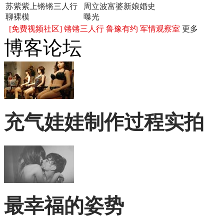
苏紫紫上锵锵三人行
周立波富婆新娘婚史
聊裸模
曝光
[免费视频社区]
锵锵三人行
鲁豫有约
军情观察室
更多
博客论坛
充气娃娃制作过程实拍
最幸福的姿势