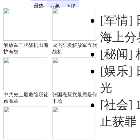
凤凰宽频
最热
万象
VIP
[军情]
海上分
解放军王牌战机出海
成飞研发解放军五代
[秘闻]
护海权
战机
[娱乐]
光
中共史上最危险叛徒
张国焘叛党最后是何
[社会]
顾顺章
下场
止获罪