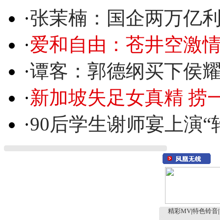
·
张茉楠：国企两万亿
·
爱和自由：苍井空激情
·
谭客：郭德纲买下侯
·
新加坡失足女真精 捞
·
90后学生谢师宴上演“
精彩MV
|
特色铃音
|