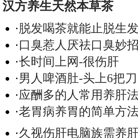
汉方养生天然本草茶
·
脱发喝茶就能止脱生
·
口臭惹人厌祛口臭妙
·
长时间上网-很伤肝
·
男人啤酒肚-头上6把刀
·
应酬多的人常用养肝
·
老胃病养胃的简单方
·
久视伤肝电脑族需养