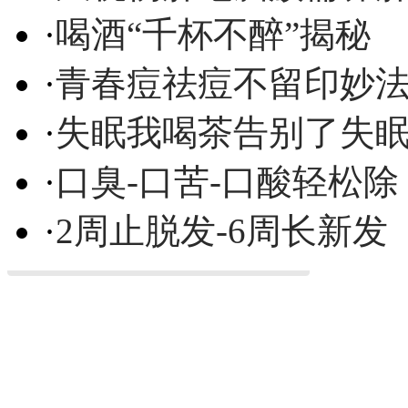
·
喝酒“千杯不醉”揭秘
·
青春痘祛痘不留印妙
·
失眠我喝茶告别了失
·
口臭-口苦-口酸轻松除
·
2周止脱发-6周长新发