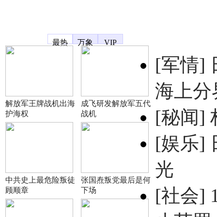
凤凰宽频
最热
万象
VIP
[军情]
海上分
解放军王牌战机出海
成飞研发解放军五代
[秘闻]
护海权
战机
[娱乐]
光
中共史上最危险叛徒
张国焘叛党最后是何
[社会]
顾顺章
下场