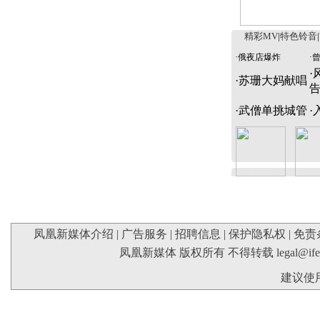
精彩MV
|
特色铃音
|
·
俄夜店爆炸
·
·
·
苏珊大妈献唱
·
武僧单挑城管
·
凤凰新媒体介绍
|
广告服务
|
招聘信息
|
保护隐私权
|
免责
凤凰新媒体 版权所有 不得转载
legal@if
建议使用