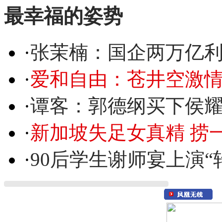
最幸福的姿势
·
张茉楠：国企两万亿
·
爱和自由：苍井空激情
·
谭客：郭德纲买下侯
·
新加坡失足女真精 捞
·
90后学生谢师宴上演“