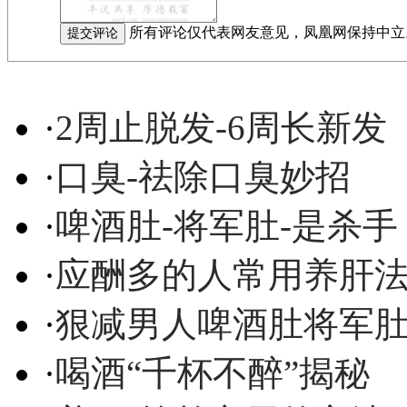
所有评论仅代表网友意见，凤凰网保持中立
·
2周止脱发-6周长新发
·
口臭-祛除口臭妙招
·
啤酒肚-将军肚-是杀手
·
应酬多的人常用养肝
·
狠减男人啤酒肚将军
·
喝酒“千杯不醉”揭秘