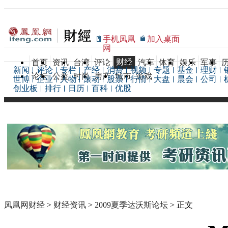
手机凤凰
加入桌面
网
财经
首页
资讯
台湾
评论
汽车
体育
娱乐
军事
新闻
评论
专栏
产经
消费
视频
专题
基金
理财
论坛
公益
时尚
房产
城市
游戏
世博
企业
人物
滚动
股票
行情
大盘
晨会
公司
创业板
排行
日历
百科
优股
凤凰网财经
>
财经资讯
>
2009夏季达沃斯论坛
> 正文