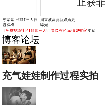
止获罪
苏紫紫上锵锵三人行
周立波富婆新娘婚史
聊裸模
曝光
[免费视频社区]
锵锵三人行
鲁豫有约
军情观察室
更多
博客论坛
充气娃娃制作过程实拍