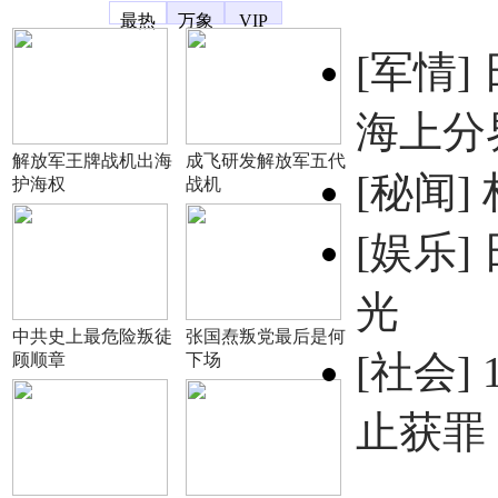
凤凰宽频
最热
万象
VIP
[军情]
海上分
解放军王牌战机出海
成飞研发解放军五代
[秘闻]
护海权
战机
[娱乐]
光
中共史上最危险叛徒
张国焘叛党最后是何
[社会]
顾顺章
下场
止获罪