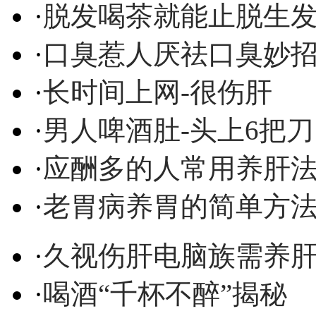
·
脱发喝茶就能止脱生
·
口臭惹人厌祛口臭妙
·
长时间上网-很伤肝
·
男人啤酒肚-头上6把刀
·
应酬多的人常用养肝
·
老胃病养胃的简单方
·
久视伤肝电脑族需养
·
喝酒“千杯不醉”揭秘