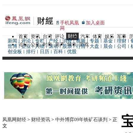
手机凤凰
加入桌面
网
财经
首页
资讯
台湾
评论
汽车
体育
娱乐
军事
新闻
评论
专栏
产经
消费
视频
专题
基金
理财
论坛
公益
时尚
房产
城市
游戏
世博
企业
人物
滚动
股票
行情
大盘
晨会
公司
创业板
排行
日历
百科
优股
凤凰网财经
>
财经资讯
>
中外博弈09年铁矿石谈判
> 正
文