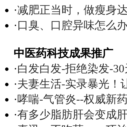
·
减肥正当时，做瘦身达
·
口臭、口腔异味怎么
中医药科技成果推广
·
白发白发-拒绝染发-3
·
夫妻生活-实录暴光！
·
哮喘-气管炎--权威
·
有多少脂肪肝会变成