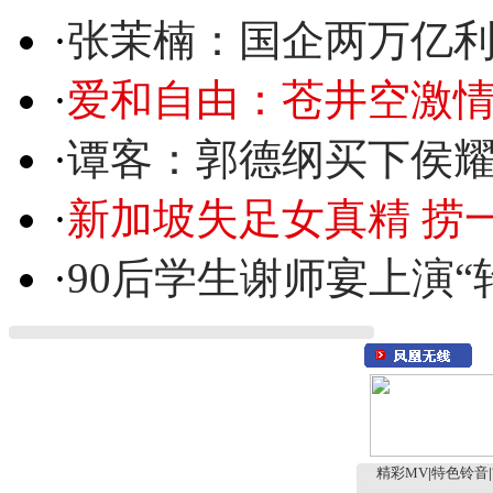
·
张茉楠：国企两万亿
·
爱和自由：苍井空激情
·
谭客：郭德纲买下侯
·
新加坡失足女真精 捞
·
90后学生谢师宴上演“
精彩MV
|
特色铃音
|