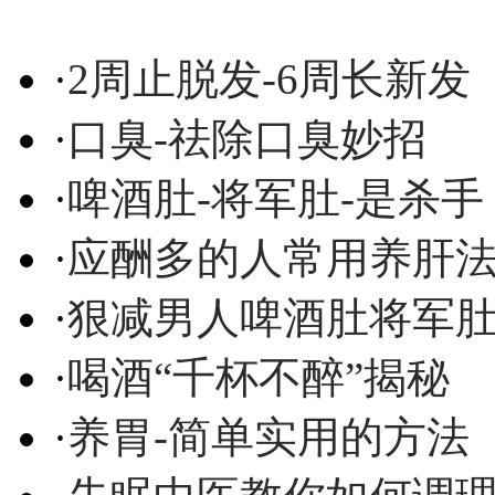
·
2周止脱发-6周长新发
·
口臭-祛除口臭妙招
·
啤酒肚-将军肚-是杀手
·
应酬多的人常用养肝
·
狠减男人啤酒肚将军
·
喝酒“千杯不醉”揭秘
·
养胃-简单实用的方法