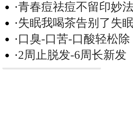
·
青春痘祛痘不留印妙
·
失眠我喝茶告别了失
·
口臭-口苦-口酸轻松除
·
2周止脱发-6周长新发