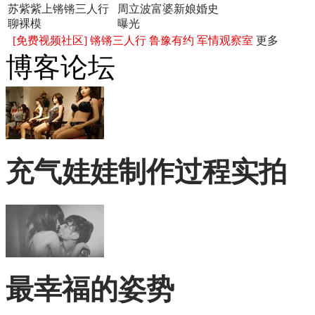
苏紫紫上锵锵三人行
周立波富婆新娘婚史
聊裸模
曝光
[免费视频社区]
锵锵三人行
鲁豫有约
军情观察室
更多
博客论坛
充气娃娃制作过程实拍
最幸福的姿势