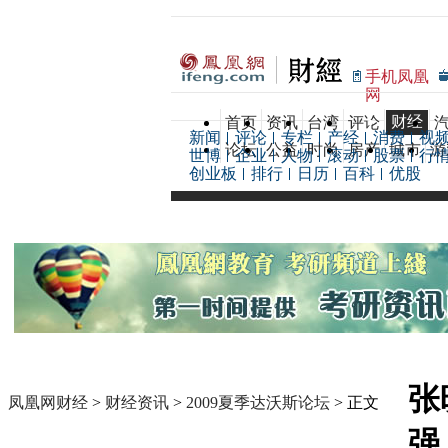
手机凤凰
网
财经
首页
资讯
台湾
评论
新闻
评论
专栏
产经
消费
视
论坛
公益
时尚
房产
城市
游
世博
企业
人物
滚动
股票
行
创业板
排行
日历
百科
优股
张
凤凰网财经
>
财经资讯
>
2009夏季达沃斯论坛
> 正文
强