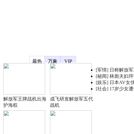
凤凰宽频
最热
万象
VIP
[军情]
日称解放军
[秘闻]
林彪夫妇拜
[娱乐]
日本AV女
[社会]
17岁少女
解放军王牌战机出海
成飞研发解放军五代
护海权
战机