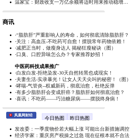
温家宝：财政收支一万亿余额将适时用来推动稳增…
商讯
·
“脂肪肝”严重影响人的寿命，如何彻底清除脂肪肝？
·
关注：高血压-不吃药可自愈！摆脱常年药物依赖！
·
减肥正当时，做瘦身达人 揭秘狂瘦秘诀（图）
·
口臭、口腔异味怎么办？专家推荐妙招！
中医药科技成果推广
·
白发白发-拒绝染发-30天自然转黑也成现实！
·
夫妻生活-实录暴光！让女人天天尖叫的秘密！（图）
·
哮喘-气管炎--权威新药，彻底治愈，杜绝反弹
·
有多少脂肪肝会变成肝癌？脂肪肝如何彻底治愈？
·
喜讯：不吃药——巧治糖尿病——摆脱终身病！
凤凰网财经
今日热图
昨日热图
发改委：一季度物价若大幅上涨 可能出台新措施调控
经济学家：重庆房产税操之过急 现在征根本就不合法