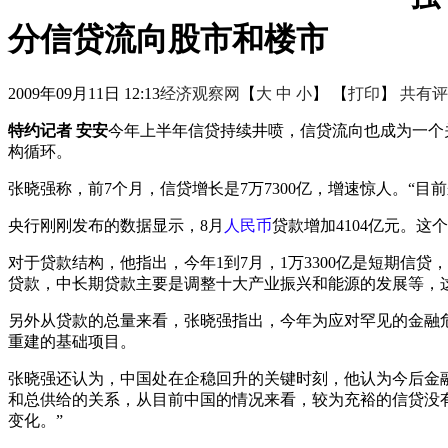
分信贷流向股市和楼市
2009年09月11日 12:13
经济观察网
【
大
中
小
】 【
打印
】
共有评
特约记者 安安
今年上半年信贷持续井喷，信贷流向也成为一个
构循环。
张晓强称，前7个月，信贷增长是7万7300亿，增速惊人。“目
央行刚刚发布的数据显示，8月
人民币
贷款增加4104亿元。
对于贷款结构，他指出，今年1到7月，1万3300亿是短期
贷款，中长期贷款主要是调整十大产业振兴和能源的发展等，这方
另外从贷款的总量来看，张晓强指出，今年为应对罕见的金融
重建的基础项目。
张晓强还认为，中国处在企稳回升的关键时刻，他认为今后金
和总供给的关系，从目前中国的情况来看，较为充裕的信贷没有
变化。”