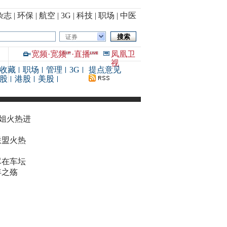
杂志
|
环保
|
航空
|
3G
|
科技
|
职场
|
中医
证券
宽频
·
宽频
·
直播
凤凰卫
视
收藏
职场
管理
3G
提点意见
股
港股
美股
华姐火热进
联盟火热
尽在车坛
年之殇