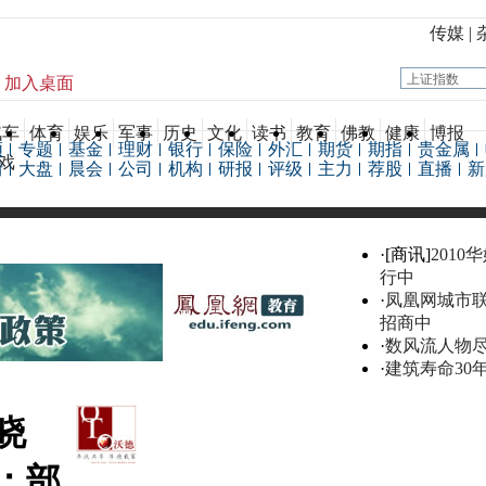
传媒
|
加入桌面
汽车
体育
娱乐
军事
历史
文化
读书
教育
佛教
健康
博报
频
专题
基金
理财
银行
保险
外汇
期货
期指
贵金属
戏
情
大盘
晨会
公司
机构
研报
评级
主力
荐股
直播
新
·[商讯]
2010
行中
·
凤凰网城市
招商中
·
数风流人物
·
建筑寿命30
晓
：部