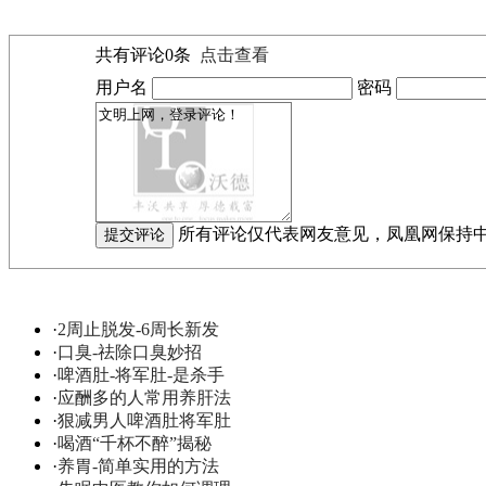
共有评论
0
条
点击查看
用户名
密码
所有评论仅代表网友意见，凤凰网保持
·
2周止脱发-6周长新发
·
口臭-祛除口臭妙招
·
啤酒肚-将军肚-是杀手
·
应酬多的人常用养肝法
·
狠减男人啤酒肚将军肚
·
喝酒“千杯不醉”揭秘
·
养胃-简单实用的方法