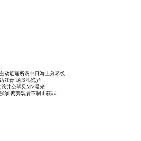
主动近逼所谓中日海上分界线
访江青 场景很诡异
优苍井空罕见MV曝光
遭强暴 两旁观者不制止获罪