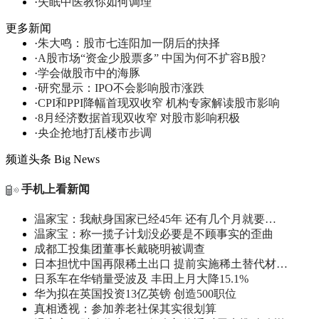
·
失眠中医教你如何调理
更多新闻
·
朱大鸣：股市七连阳加一阴后的抉择
·
A股市场“资金少股票多” 中国为何不扩容B股?
·
学会做股市中的海豚
·
研究显示：IPO不会影响股市涨跌
·
CPI和PPI降幅首现双收窄 机构专家解读股市影响
·
8月经济数据首现双收窄 对股市影响积极
·
央企抢地打乱楼市步调
频道头条
Big News
手机上看新闻
温家宝：我献身国家已经45年 还有几个月就要…
温家宝：称一揽子计划没必要是不顾事实的歪曲
成都工投集团董事长戴晓明被调查
日本担忧中国再限稀土出口 提前实施稀土替代材…
日系车在华销量受波及 丰田上月大降15.1%
华为拟在英国投资13亿英镑 创造500职位
真相透视：参加养老社保其实很划算