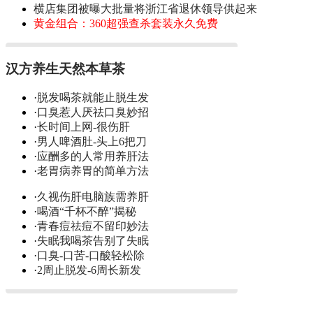
横店集团被曝大批量将浙江省退休领导供起来
黄金组合：360超强查杀套装永久免费
汉方养生天然本草茶
·
脱发喝茶就能止脱生发
·
口臭惹人厌祛口臭妙招
·
长时间上网-很伤肝
·
男人啤酒肚-头上6把刀
·
应酬多的人常用养肝法
·
老胃病养胃的简单方法
·
久视伤肝电脑族需养肝
·
喝酒“千杯不醉”揭秘
·
青春痘祛痘不留印妙法
·
失眠我喝茶告别了失眠
·
口臭-口苦-口酸轻松除
·
2周止脱发-6周长新发