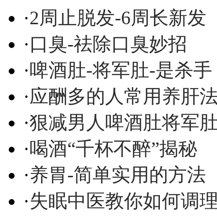
·
2周止脱发-6周长新发
·
口臭-祛除口臭妙招
·
啤酒肚-将军肚-是杀手
·
应酬多的人常用养肝
·
狠减男人啤酒肚将军
·
喝酒“千杯不醉”揭秘
·
养胃-简单实用的方法
·
失眠中医教你如何调