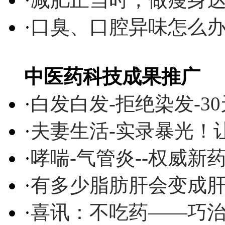
·
口臭、口腔异味怎么
中医药科技成果推广
·
白发白发-拒绝染发-3
·
夫妻生活-实录暴光！
·
哮喘-气管炎--权威
·
有多少脂肪肝会变成
·
喜讯：不吃药——巧