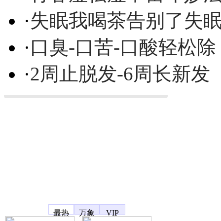
·
失眠我喝茶告别了失
·
口臭-口苦-口酸轻松除
·
2周止脱发-6周长新发
凤凰宽频
最热
万象
VIP