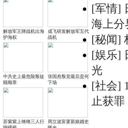
[军情]
海上分
解放军王牌战机出海
成飞研发解放军五代
[秘闻]
护海权
战机
[娱乐]
光
中共史上最危险叛徒
张国焘叛党最后是何
[社会]
顾顺章
下场
止获罪
苏紫紫上锵锵三人行
周立波富婆新娘婚史
聊裸模
曝光