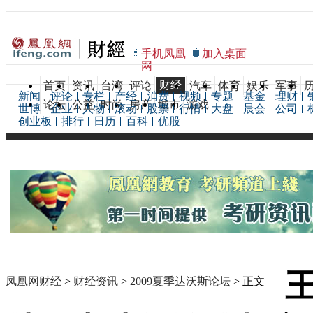
手机凤凰
加入桌面
网
财经
首页
资讯
台湾
评论
汽车
体育
娱乐
军事
新闻
评论
专栏
产经
消费
视频
专题
基金
理财
论坛
公益
时尚
房产
城市
游戏
世博
企业
人物
滚动
股票
行情
大盘
晨会
公司
创业板
排行
日历
百科
优股
凤凰网财经
>
财经资讯
>
2009夏季达沃斯论坛
> 正文