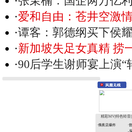
·
张茉楠：国企两万亿
·
爱和自由：苍井空激情
·
谭客：郭德纲买下侯
·
新加坡失足女真精 捞
·
90后学生谢师宴上演“
精彩MV
|
特色铃音
|
·
俄夜店爆炸
·
·