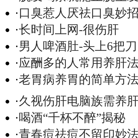
·
口臭惹人厌祛口臭妙
·
长时间上网-很伤肝
·
男人啤酒肚-头上6把刀
·
应酬多的人常用养肝
·
老胃病养胃的简单方
·
久视伤肝电脑族需养
·
喝酒“千杯不醉”揭秘
·
青春痘祛痘不留印妙