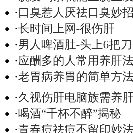
·
口臭惹人厌祛口臭妙
·
长时间上网-很伤肝
·
男人啤酒肚-头上6把刀
·
应酬多的人常用养肝
·
老胃病养胃的简单方
·
久视伤肝电脑族需养
·
喝酒“千杯不醉”揭秘
·
青春痘祛痘不留印妙