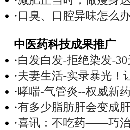
·
口臭、口腔异味怎么
中医药科技成果推广
·
白发白发-拒绝染发-3
·
夫妻生活-实录暴光！
·
哮喘-气管炎--权威
·
有多少脂肪肝会变成
·
喜讯：不吃药——巧