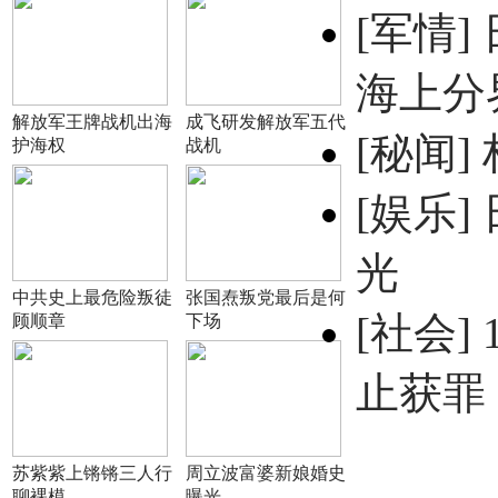
[军情]
海上分
解放军王牌战机出海
成飞研发解放军五代
[秘闻]
护海权
战机
[娱乐]
光
中共史上最危险叛徒
张国焘叛党最后是何
[社会]
顾顺章
下场
止获罪
苏紫紫上锵锵三人行
周立波富婆新娘婚史
聊裸模
曝光