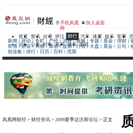
手机凤凰
加入桌面
网
财经
首页
资讯
台湾
评论
汽车
体育
娱乐
军事
新闻
评论
专栏
产经
消费
视频
专题
基金
理财
论坛
公益
时尚
房产
城市
游戏
世博
企业
人物
滚动
股票
行情
大盘
晨会
公司
创业板
排行
日历
百科
优股
凤凰网财经
>
财经资讯
>
2009夏季达沃斯论坛
> 正文