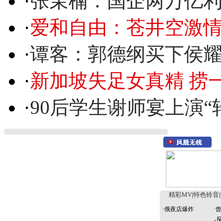
·
张茉楠：国企两万亿
·
爱和自由：苍井空激情
·
谭客：郭德纲买下侯
·
新加坡失足女真精 捞
·
90后学生谢师宴上演“
精彩MV
|
特色铃音
|
·
俄夜店爆炸
·
·