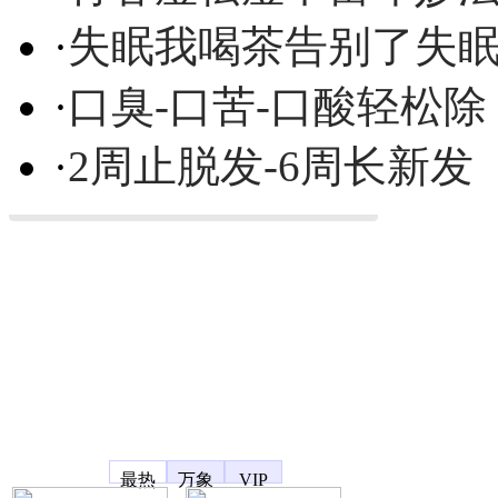
·
失眠我喝茶告别了失
·
口臭-口苦-口酸轻松除
·
2周止脱发-6周长新发
凤凰宽频
最热
万象
VIP