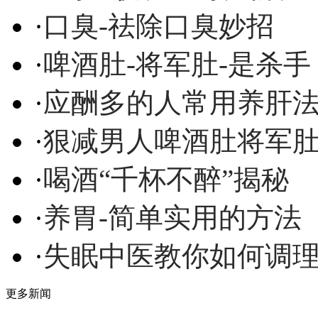
·
口臭-祛除口臭妙招
·
啤酒肚-将军肚-是杀手
·
应酬多的人常用养肝
·
狠减男人啤酒肚将军
·
喝酒“千杯不醉”揭秘
·
养胃-简单实用的方法
·
失眠中医教你如何调
更多新闻