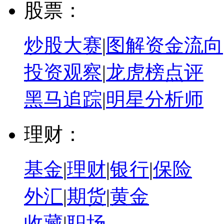
股票：
炒股大赛
|
图解资金流向
投资观察
|
龙虎榜点评
黑马追踪
|
明星分析师
理财：
基金
|
理财
|
银行
|
保险
外汇
|
期货
|
黄金
收藏
|
职场