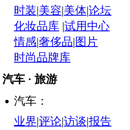
时装
|
美容
|
美体
|
论坛
化妆品库
|
试用中心
情感
|
奢侈品
|
图片
时尚品牌库
汽车 · 旅游
汽车：
业界
|
评论
|
访谈
|
报告