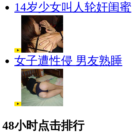
14岁少女叫人轮奸闺蜜
女子遭性侵 男友熟睡
48小时点击排行