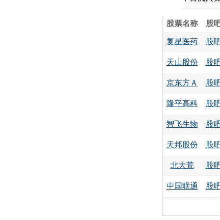
股票名称
股
复星医药
股
天山股份
股
京东方Ａ
股
隆平高科
股
智飞生物
股
天邦股份
股
北大荒
股
中国联通
股