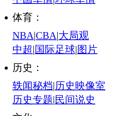
体育：
NBA
|
CBA
|
大局观
中超
|
国际足球
|
图片
历史：
轶闻秘档
|
历史映像室
历史专题
|
民间说史