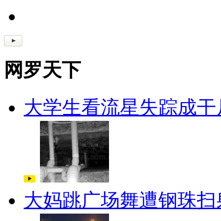
网罗天下
大学生看流星失踪成干
大妈跳广场舞遭钢珠扫