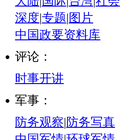
大陆
|
国际
|
台湾
|
社会
深度
|
专题
|
图片
中国政要资料库
评论：
时事开讲
军事：
防务观察
|
防务写真
中国军情
|
环球军情