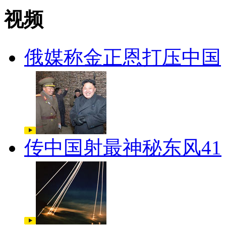
视频
俄媒称金正恩打压中国
传中国射最神秘东风41