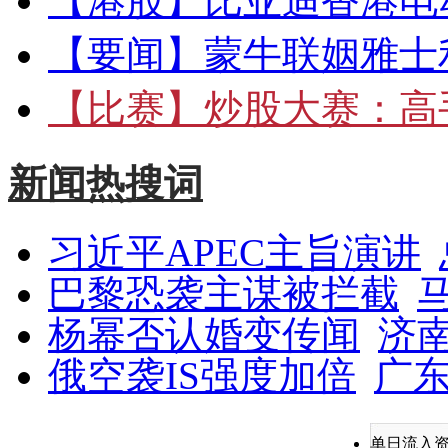
【港股】
比亚迪香港电
【要闻】
蒙牛联姻雅士
【比赛】
炒股大赛：高手
新闻热搜词
习近平APEC主旨演讲
巴黎恐袭主谋被拦截
杨幂否认婚变传闻
济
俄空袭IS强度加倍
广东
单日流入