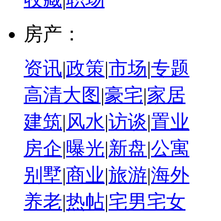
房产：
资讯
|
政策
|
市场
|
专题
高清大图
|
豪宅
|
家居
建筑
|
风水
|
访谈
|
置业
房企
|
曝光
|
新盘
|
公寓
别墅
|
商业
|
旅游
|
海外
养老
|
热帖
|
宅男宅女