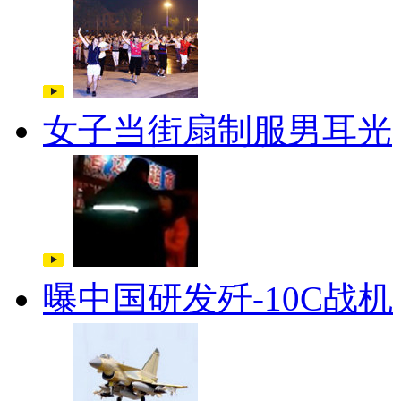
女子当街扇制服男耳光
曝中国研发歼-10C战机