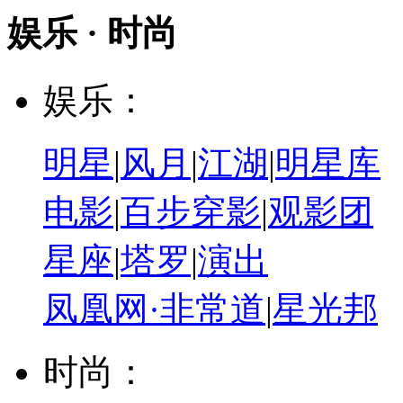
娱乐 · 时尚
娱乐：
明星
|
风月
|
江湖
|
明星库
电影
|
百步穿影
|
观影团
星座
|
塔罗
|
演出
凤凰网·非常道
|
星光邦
时尚：