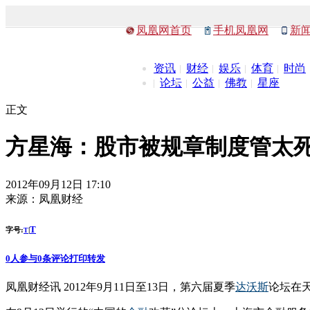
凤凰网首页
手机凤凰网
新
资讯
财经
娱乐
体育
时尚
论坛
公益
佛教
星座
正文
方星海：股市被规章制度管太死
2012年09月12日 17:10
来源：
凤凰财经
T
字号:
|
T
0
人参与
0
条评论
打印
转发
凤凰财经讯 2012年9月11日至13日，第六届夏季
达沃斯
论坛在