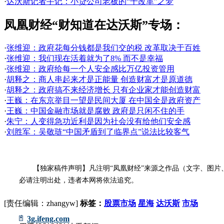
·
达沃斯记者手记：小贷公司老板的“干改革”之梦
凤凰财经“财知道在达沃斯”专场：
·
张维迎：政府花每分钱都是我们交的税 改革取决于百姓
·
张维迎：我们现在活着就为了8% 而不是幸福
·
张维迎：政府给每一个人安全感比万亿投资管用
·
胡释之：商人串起来才是正能量 创造财富才是原道德
·
胡释之：政府搞不来经济增长 只有企业家才能创造财富
·
王巍：在东京举目一望是民间大厦 在中国全是政府资产
·
王巍：中国金融市场就是腐败 政府是只闲不住的手
·
朱宁：人变得急功近利是因为社会没有给他们安全感
·
刘胜军：吴敬琏“中国矛盾到了临界点”说法比较客气
【独家稿件声明】凡注明“凤凰财经”来源之作品（文字、图片、
必请注明出处，违者本网将依法追究。
[责任编辑：zhangyw]
标签：
股票市场
星海
达沃斯
市场
3g.ifeng.com