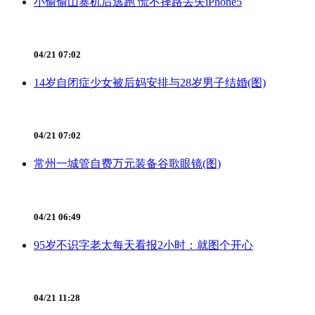
小偷偷山寨机后逃跑 慌不择路丢失iPhone5
04/21 07:02
14岁自闭症少女被后妈安排与28岁男子结婚(图)
04/21 07:02
常州一城管自费万元装备谷歌眼镜(图)
04/21 06:49
95岁不识字老太每天看报2小时：就图个开心
04/21 11:28