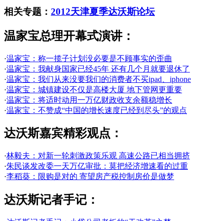
相关专题：
2012天津夏季达沃斯论坛
温家宝总理开幕式演讲：
·
温家宝：称一揽子计划没必要是不顾事实的歪曲
·
温家宝：我献身国家已经45年 还有几个月就要退休了
·
温家宝：我们从来没要我们的消费者不买ipad、iphone
·
温家宝：城镇建设不仅是高楼大厦 地下管网更重要
·
温家宝：将适时动用一万亿财政收支余额稳增长
·
温家宝：不赞成“中国的增长速度已经到尽头”的观点
达沃斯嘉宾精彩观点：
·
林毅夫：对新一轮刺激政策乐观 高速公路已相当拥挤
·
朱民谈发改委一天万亿审批：莫把经济增速看的过重
·
李稻葵：限购是对的 寄望房产税控制房价是做梦
达沃斯记者手记：