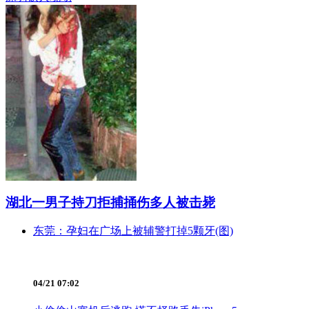
湖北一男子持刀拒捕捅伤多人被击毙
东莞：孕妇在广场上被辅警打掉5颗牙(图)
04/21 07:02