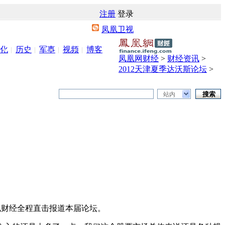
注册
登录
凤凰卫视
化
历史
军事
视频
博客
凤凰网财经
>
财经资讯
>
2012天津夏季达沃斯论坛
>
站内
凰财经全程直击报道本届论坛。