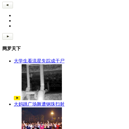
网罗天下
大学生看流星失踪成干尸
大妈跳广场舞遭钢珠扫射