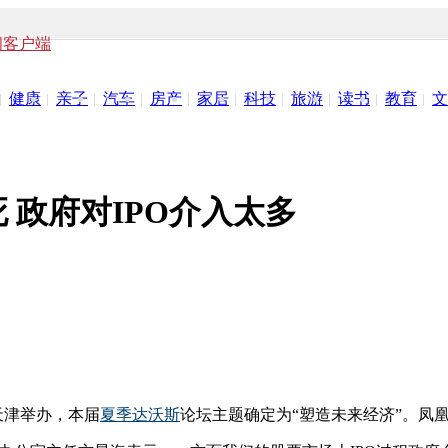
闻客户端
健康
亲子
汽车
房产
家居
科技
旅游
读书
教育
文
 政府对IPO介入太多
天津举办，本届
夏季达沃斯
论坛主题确定为“塑造未来经济”。凤