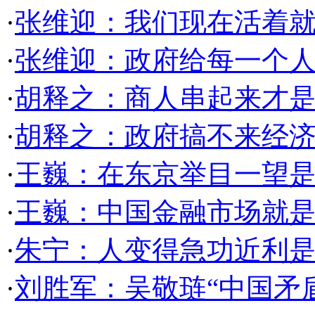
·
张维迎：我们现在活着就
·
张维迎：政府给每一个
·
胡释之：商人串起来才是
·
胡释之：政府搞不来经济
·
王巍：在东京举目一望是
·
王巍：中国金融市场就是
·
朱宁：人变得急功近利
·
刘胜军：吴敬琏“中国矛