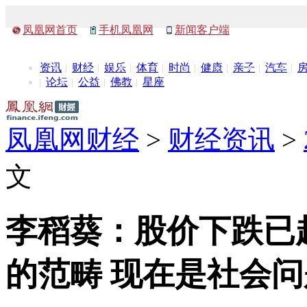
凤凰网首页
手机凤凰网
新闻客户端
资讯
财经
娱乐
体育
时尚
健康
亲子
汽车
论坛
公益
佛教
星座
凤凰网财经
>
财经资讯
>
文
李稻葵：股价下跌已
的范畴 现在是社会问