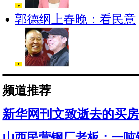
郭德纲上春晚：看民意
频道推荐
新华网刊文致逝去的买房
山西民营钢厂老板：一吨钢