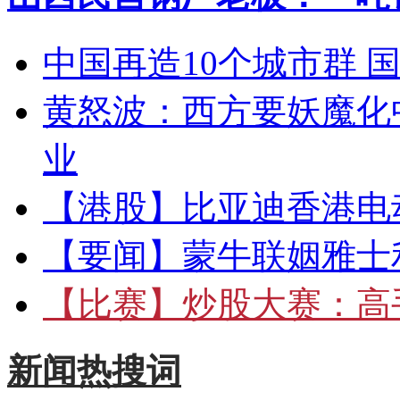
中国再造10个城市群 
黄怒波：西方要妖魔化
业
【港股】
比亚迪香港电
【要闻】
蒙牛联姻雅士
【比赛】
炒股大赛：高手
新闻热搜词