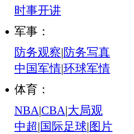
时事开讲
军事：
防务观察
|
防务写真
中国军情
|
环球军情
体育：
NBA
|
CBA
|
大局观
中超
|
国际足球
|
图片