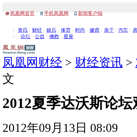
凤凰网首页
手机凤凰网
新闻客户端
资讯
财经
娱乐
体育
时尚
健康
亲子
汽车
论坛
公益
佛教
星座
凤凰网财经
>
财经资讯
>
文
2012夏季达沃斯论
2012年09月13日 08:09