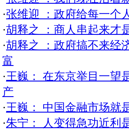
·
张维迎 ：政府给每一个
·
胡释之 ：商人串起来才
·
胡释之 ：政府搞不来经
富
·
王巍： 在东京举目一望
产
·
王巍： 中国金融市场就
·
朱宁： 人变得急功近利