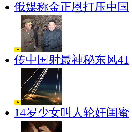
俄媒称金正恩打压中国
传中国射最神秘东风41
14岁少女叫人轮奸闺蜜