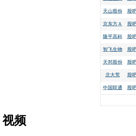
天山股份
股
京东方Ａ
股
隆平高科
股
智飞生物
股
天邦股份
股
北大荒
股
中国联通
股
视频