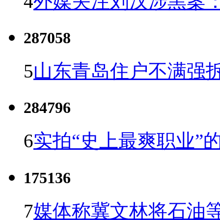
4
外媒关注刘汉涉黑案
287058
5
山东青岛住户不满强
284796
6
实拍“史上最爽职业”的
175136
7
媒体称冀文林将石油等