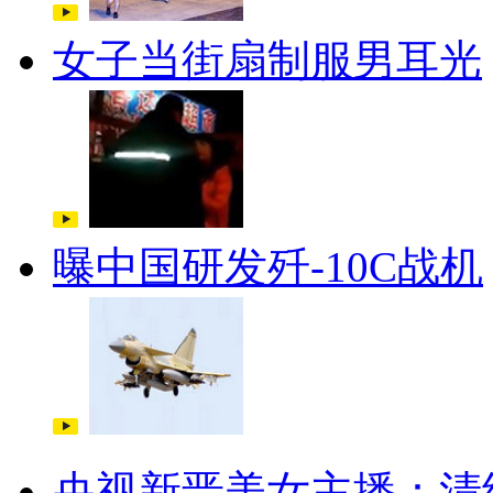
女子当街扇制服男耳光
曝中国研发歼-10C战机
央视新晋美女主播：清