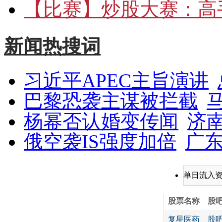
【比赛】
炒股大赛：高手
新闻热搜词
习近平APEC主旨演讲
巴黎恐袭主谋被拦截
杨幂否认婚变传闻
济
俄空袭IS强度加倍
广东
单日流入
股票名称
股
复星医药
股