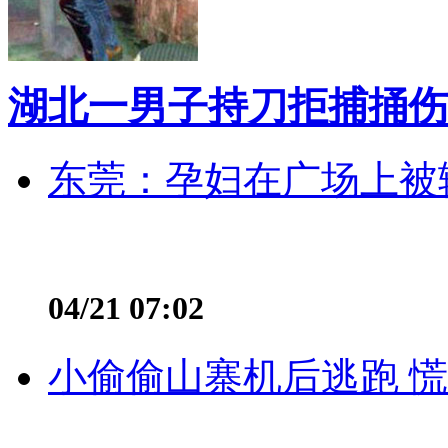
湖北一男子持刀拒捕捅伤
东莞：孕妇在广场上被辅
04/21 07:02
小偷偷山寨机后逃跑 慌不