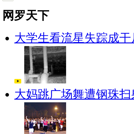
网罗天下
大学生看流星失踪成干
大妈跳广场舞遭钢珠扫