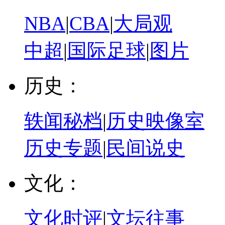
NBA
|
CBA
|
大局观
中超
|
国际足球
|
图片
历史：
轶闻秘档
|
历史映像室
历史专题
|
民间说史
文化：
文化时评
|
文坛往事