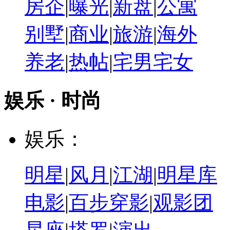
房企
|
曝光
|
新盘
|
公寓
别墅
|
商业
|
旅游
|
海外
养老
|
热帖
|
宅男宅女
娱乐 · 时尚
娱乐：
明星
|
风月
|
江湖
|
明星库
电影
|
百步穿影
|
观影团