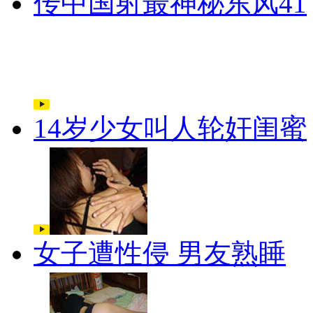
传中国射最神秘东风41
14岁少女叫人轮奸闺蜜
女子遭性侵 男友熟睡