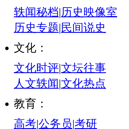
轶闻秘档
|
历史映像室
历史专题
|
民间说史
文化：
文化时评
|
文坛往事
人文轶闻
|
文化热点
教育：
高考
|
公务员
|
考研