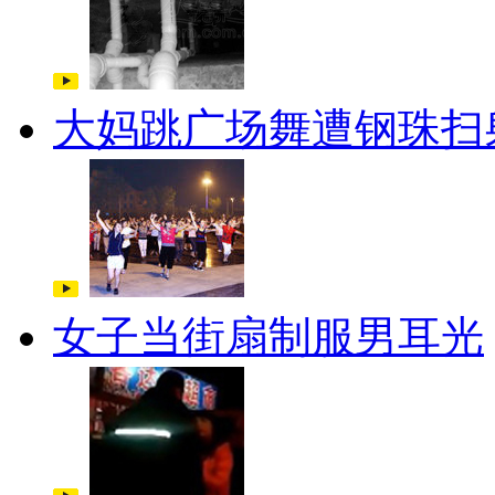
大妈跳广场舞遭钢珠扫
女子当街扇制服男耳光