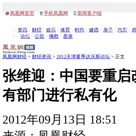
凤凰网首页
手机凤凰网
新闻客户端
资讯
财经
娱乐
体育
时尚
健康
亲子
汽车
论坛
公益
佛教
星座
凤凰网财经
>
财经资讯
>
2012天津夏季达沃斯论坛
> 正文
张维迎：中国要重启
有部门进行私有化
2012年09月13日 18:51
来源：
凤凰财经