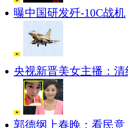
曝中国研发歼-10C战机
央视新晋美女主播：清
郭德纲上春晚：看民意