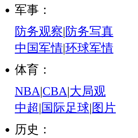
军事：
防务观察
|
防务写真
中国军情
|
环球军情
体育：
NBA
|
CBA
|
大局观
中超
|
国际足球
|
图片
历史：