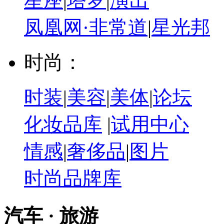
星座
|
塔罗
|
演出
凤凰网·非常道
|
星光邦
时尚：
时装
|
美容
|
美体
|
论坛
化妆品库
|
试用中心
情感
|
奢侈品
|
图片
时尚品牌库
汽车 · 旅游