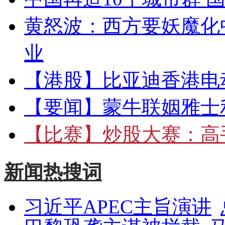
黄怒波：西方要妖魔化
业
【港股】
比亚迪香港电
【要闻】
蒙牛联姻雅士
【比赛】
炒股大赛：高手
新闻热搜词
习近平APEC主旨演讲