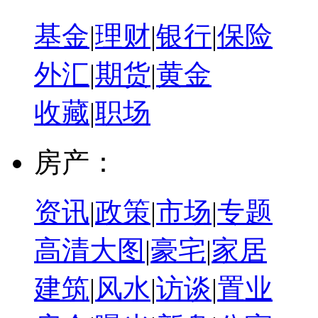
基金
|
理财
|
银行
|
保险
外汇
|
期货
|
黄金
收藏
|
职场
房产：
资讯
|
政策
|
市场
|
专题
高清大图
|
豪宅
|
家居
建筑
|
风水
|
访谈
|
置业