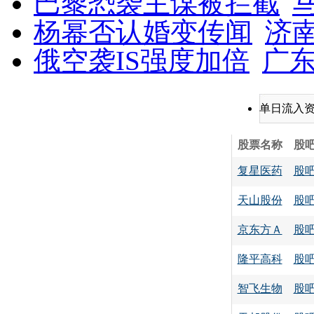
巴黎恐袭主谋被拦截
杨幂否认婚变传闻
济
俄空袭IS强度加倍
广东
单日流入
股票名称
股
复星医药
股
天山股份
股
京东方Ａ
股
隆平高科
股
智飞生物
股