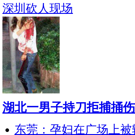
深圳砍人现场
湖北一男子持刀拒捕捅伤
东莞：孕妇在广场上被辅