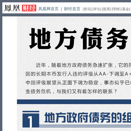
凤凰网首页
|
财经首页
[
资讯
] [
评论
] [
股票
] [
理财
] [
基金
]