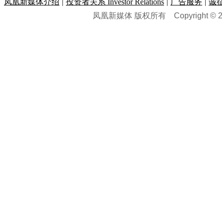
论坛
|
报价库
|
图片库
凤凰新媒体介绍
|
投资者关系 Investor Relations
|
广告服务
|
诚
理财：
轶闻秘档
|
历史映像室
凤凰新媒体 版权所有
Copyright © 20
健康：
历史专题
|
民间说史
城市：
基金
|
理财
|
银行
|
保险
外汇
|
期货
|
黄金
养生
|
食疗
|
心理
|
疾病
文化：
对话
|
专栏
|
城市之星
收藏
|
职场
热点
|
论坛
|
找大夫
陕西
|
河南
|
广州
|
重庆
文化时评
|
文坛往事
图库
|
百科
|
疾病查询
青岛
|
福州
|
厦门
|
宁波
房产：
人文轶闻
|
文化热点
专题
|
卡路里计算器
辽宁
|
山东
|
天津
视频
|
健康无小事
资讯
|
政策
|
市场
|
专题
教育：
旅游：
高清大图
|
豪宅
|
家居
建筑
|
风水
|
访谈
|
置业
高考
|
公务员
|
考研
百家迹忆
|
全球GO
|
专题
房企
|
曝光
|
新盘
|
公寓
育人者
|
教育投诉
游中感动
|
红酒美食
别墅
|
商业
|
旅游
|
海外
出境游
|
国内游
|
周边游
养老
|
热帖
|
宅男宅女
列国志
|
九州记
|
浮生闲
景点大全
|
高清大图