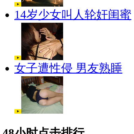
14岁少女叫人轮奸闺蜜
女子遭性侵 男友熟睡
48小时点击排行