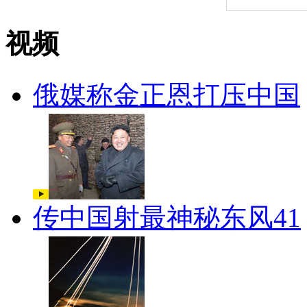
视频
俄媒称金正恩打压中国
传中国射最神秘东风41