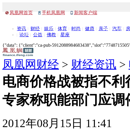
凤凰网首页
手机凤凰网
新闻客户端
资讯
财经
娱乐
体育
时尚
健康
亲子
汽车
论坛
公益
佛教
星座
{"data": {"client":"ca-pub-5912088984683438","slot":"7748715505"},
凤凰网财经
>
财经资讯
>
电商价格战被指不利
专家称职能部门应调
2012年08月15日 11:41