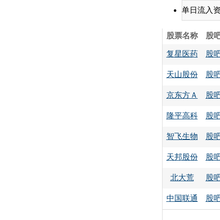
单日流入
股票名称
股
复星医药
股
天山股份
股
京东方Ａ
股
隆平高科
股
智飞生物
股
天邦股份
股
北大荒
股
中国联通
股