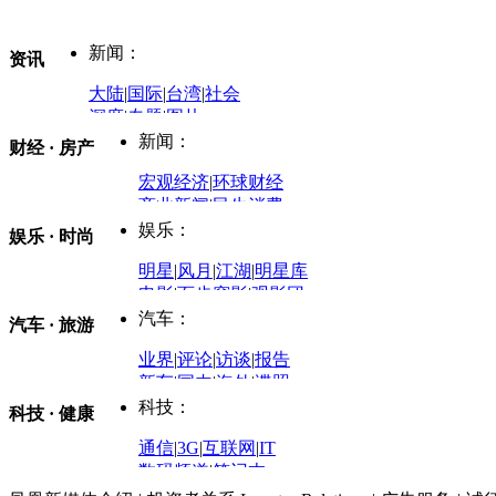
新闻：
资讯
大陆
|
国际
|
台湾
|
社会
深度
|
专题
|
图片
中国政要资料库
新闻：
财经 · 房产
评论：
宏观经济
|
环球财经
商业新闻
|
民生消费
时事开讲
娱乐：
娱乐 · 时尚
评论：
军事：
明星
|
风月
|
江湖
|
明星库
商业评论
|
宏观分析
电影
|
百步穿影
|
观影团
防务观察
|
防务写真
金融观察
|
财知道
星座
|
塔罗
|
演出
汽车：
汽车 · 旅游
中国军情
|
环球军情
外媒视角
凤凰网·非常道
|
星光邦
业界
|
评论
|
访谈
|
报告
体育：
股票：
时尚：
新车
|
国内
|
海外
|
谍照
购车
|
导购
|
试驾
|
图解
科技：
NBA
|
CBA
|
大局观
科技 · 健康
炒股大赛
|
图解资金流向
时装
|
美容
|
美体
|
论坛
文化
|
人文
|
酷车
|
游记
中超
|
国际足球
|
图片
投资观察
|
龙虎榜点评
化妆品库
|
试用中心
通信
|
3G
|
互联网
|
IT
用车
|
专栏
|
二手车
黑马追踪
|
明星分析师
情感
|
奢侈品
|
图片
数码频道
|
笔记本
历史：
赛事
|
城市站
|
经销商
时尚品牌库
科技专题
|
探索