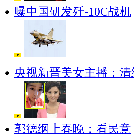
曝中国研发歼-10C战机
央视新晋美女主播：清
郭德纲上春晚：看民意