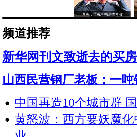
耳鸣：重视耳鸣远离耳聋
频道推荐
新华网刊文致逝去的买房
山西民营钢厂老板：一吨钢
中国再造10个城市群 
黄怒波：西方要妖魔化
业