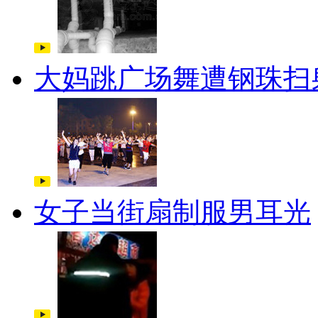
大妈跳广场舞遭钢珠扫
女子当街扇制服男耳光