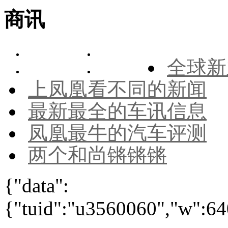
商讯
全球新
上凤凰看不同的新闻
最新最全的车讯信息
凤凰最牛的汽车评测
两个和尚锵锵锵
{"data":
{"tuid":"u3560060","w":640