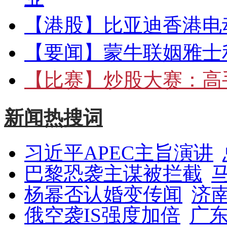
【港股】
比亚迪香港电
【要闻】
蒙牛联姻雅士
【比赛】
炒股大赛：高手
新闻热搜词
习近平APEC主旨演讲
巴黎恐袭主谋被拦截
杨幂否认婚变传闻
济
俄空袭IS强度加倍
广东