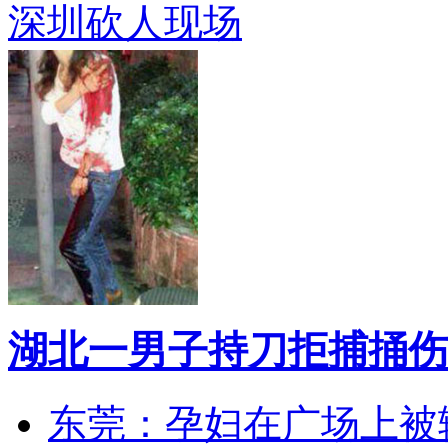
深圳砍人现场
湖北一男子持刀拒捕捅伤
东莞：孕妇在广场上被辅