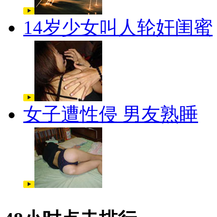
14岁少女叫人轮奸闺蜜
女子遭性侵 男友熟睡