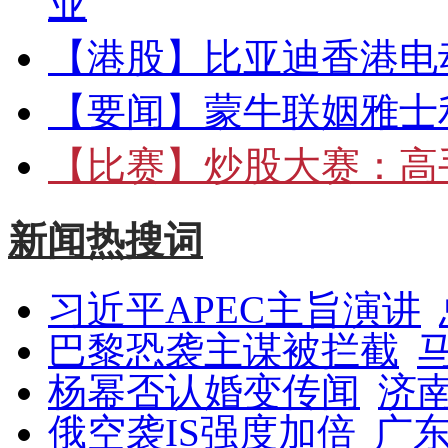
业
【港股】
比亚迪香港电
【要闻】
蒙牛联姻雅士
【比赛】
炒股大赛：高手
新闻热搜词
习近平APEC主旨演讲
巴黎恐袭主谋被拦截
杨幂否认婚变传闻
济
俄空袭IS强度加倍
广东