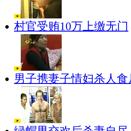
村官受贿10万上缴无门
男子携妻子情妇杀人食
绿帽男交欢后杀妻自尽