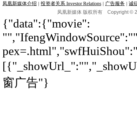
时尚品牌库
科技专题
|
探索
论坛
|
报价库
|
图片库
凤凰新媒体介绍
|
投资者关系 Investor Relations
|
广告服务
|
诚
理财：
轶闻秘档
|
历史映像室
凤凰新媒体 版权所有
Copyright © 20
健康：
历史专题
|
民间说史
城市：
基金
|
理财
|
银行
|
保险
{"data":{"movie":
外汇
|
期货
|
黄金
养生
|
食疗
|
心理
|
疾病
文化：
对话
|
专栏
|
城市之星
收藏
|
职场
热点
|
论坛
|
找大夫
陕西
|
河南
|
广州
|
重庆
"","IfengWindowSource":"",
文化时评
|
文坛往事
图库
|
百科
|
疾病查询
青岛
|
福州
|
厦门
|
宁波
房产：
人文轶闻
|
文化热点
专题
|
卡路里计算器
辽宁
|
山东
|
天津
pex=.html","swfHuiShou":""
视频
|
健康无小事
资讯
|
政策
|
市场
|
专题
教育：
旅游：
高清大图
|
豪宅
|
家居
[{"_showUrl_":"","_showUrl
建筑
|
风水
|
访谈
|
置业
高考
|
公务员
|
考研
百家迹忆
|
全球GO
|
专题
房企
|
曝光
|
新盘
|
公寓
育人者
|
教育投诉
游中感动
|
红酒美食
别墅
|
商业
|
旅游
|
海外
窗广告"}
出境游
|
国内游
|
周边游
养老
|
热帖
|
宅男宅女
列国志
|
九州记
|
浮生闲
景点大全
|
高清大图