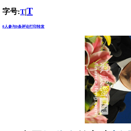
T
字号:
|
T
0
人参与
0
条评论
打印
转发