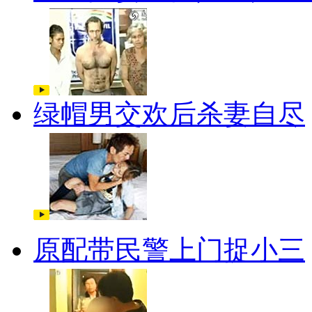
绿帽男交欢后杀妻自尽
原配带民警上门捉小三