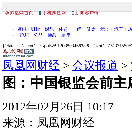
凤凰网首页
手机凤凰网
新闻客户端
资讯
财经
娱乐
体育
时尚
健康
亲子
汽车
论坛
公益
佛教
星座
{"data": {"client":"ca-pub-5912088984683438","slot":"7748715505"},
凤凰网财经
>
会议报道
>
图：中国银监会前主
2012年02月26日 10:17
来源：
凤凰网财经