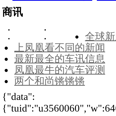
商讯
全球新
上凤凰看不同的新闻
最新最全的车讯信息
凤凰最牛的汽车评测
两个和尚锵锵锵
{"data":
{"tuid":"u3560060","w":640