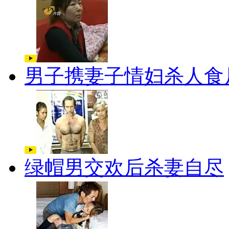
男子携妻子情妇杀人食
绿帽男交欢后杀妻自尽