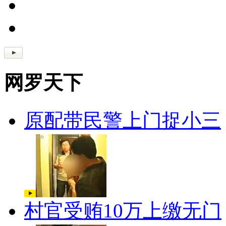
网罗天下
原配带民警上门捉小三
村官受贿10万上缴无门