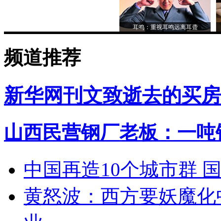
耳鸣：重视耳鸣远离耳聋
频道推荐
新华网刊文致逝去的买房
山西民营钢厂老板：一吨钢
中国再造10个城市群 
黄怒波：西方要妖魔化