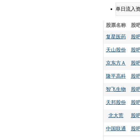
单日流入
股票名称
股
复星医药
股
天山股份
股
京东方Ａ
股
隆平高科
股
智飞生物
股
天邦股份
股
北大荒
股
中国联通
股