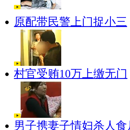
原配带民警上门捉小三
村官受贿10万上缴无门
男子携妻子情妇杀人食