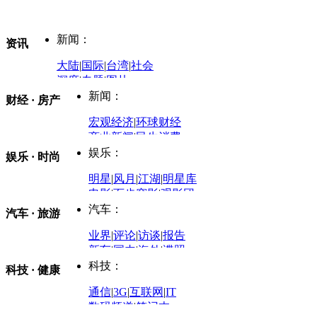
新闻：
资讯
大陆
|
国际
|
台湾
|
社会
深度
|
专题
|
图片
中国政要资料库
新闻：
财经 · 房产
评论：
宏观经济
|
环球财经
商业新闻
|
民生消费
时事开讲
娱乐：
娱乐 · 时尚
评论：
军事：
明星
|
风月
|
江湖
|
明星库
商业评论
|
宏观分析
电影
|
百步穿影
|
观影团
防务观察
|
防务写真
金融观察
|
财知道
星座
|
塔罗
|
演出
汽车：
汽车 · 旅游
中国军情
|
环球军情
外媒视角
凤凰网·非常道
|
星光邦
业界
|
评论
|
访谈
|
报告
体育：
股票：
时尚：
新车
|
国内
|
海外
|
谍照
购车
|
导购
|
试驾
|
图解
科技：
NBA
|
CBA
|
大局观
科技 · 健康
炒股大赛
|
图解资金流向
时装
|
美容
|
美体
|
论坛
文化
|
人文
|
酷车
|
游记
中超
|
国际足球
|
图片
投资观察
|
龙虎榜点评
化妆品库
|
试用中心
通信
|
3G
|
互联网
|
IT
用车
|
专栏
|
二手车
黑马追踪
|
明星分析师
情感
|
奢侈品
|
图片
数码频道
|
笔记本
历史：
赛事
|
城市站
|
经销商