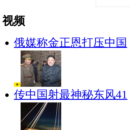
视频
俄媒称金正恩打压中国
传中国射最神秘东风41