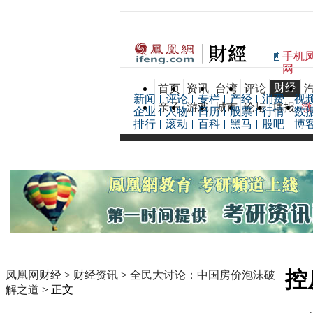
手机
网
财经
首页
资讯
台湾
评论
新闻
评论
专栏
产经
消费
视
亲子
游戏
城市
论坛
博报
微
企业
人物
日历
股票
行情
数
排行
滚动
百科
黑马
股吧
博
控
凤凰网财经
>
财经资讯
>
全民大讨论：中国房价泡沫破
解之道
> 正文