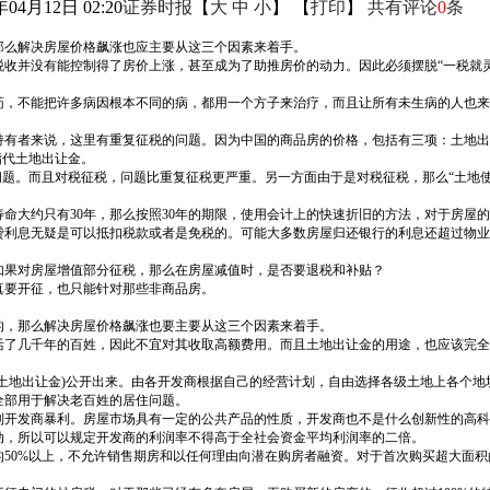
年04月12日 02:20
证券时报
【
大
中
小
】 【
打印
】
共有评论
0
条
那么解决房屋价格飙涨也应主要从这三个因素来着手。
收并没有能控制得了房价上涨，甚至成为了助推房价的动力。因此必须摆脱“一税就
药，不能把许多病因根本不同的病，都用一个方子来治疗，而且让所有未生病的人也来
有者来说，这里有重复征税的问题。因为中国的商品房的价格，包括有三项：土地出
指代土地出让金。
问题。而且对税征税，问题比重复征税更严重。另一方面由于是对税征税，那么“土地使
命大约只有30年，那么按照30年的期限，使用会计上的快速折旧的方法，对于房屋
贷利息无疑是可以抵扣税款或者是免税的。可能大多数房屋归还银行的利息还超过物业
如果对房屋增值部分征税，那么在房屋减值时，是否要退税和补贴？
真要开征，也只能针对那些非商品房。
的，那么解决房屋价格飙涨也要主要从这三个因素来着手。
活了几千年的百姓，因此不宜对其收取高额费用。而且土地出让金的用途，也应该完全
土地出让金)公开出来。由各开发商根据自己的经营计划，自由选择各级土地上各个
全部用于解决老百姓的居住问题。
制开发商暴利。房屋市场具有一定的公共产品的性质，开发商也不是什么创新性的高科
动，所以可以规定开发商的利润率不得高于全社会资金平均利润率的二倍。
50%以上，不允许销售期房和以任何理由向潜在购房者融资。对于首次购买超大面积