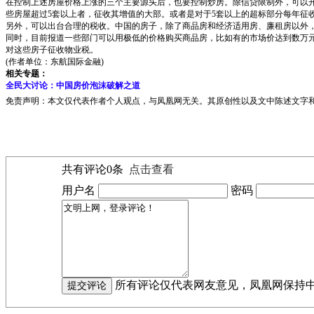
在控制上述房屋价格上涨的三个主要源头后，也要控制炒房。除信贷限制外，可以开
些房屋超过5套以上者，征收其增值的大部。或者是对于5套以上的超标部分每年征
另外，可以出台合理的税收。中国的房子，除了商品房和经济适用房、廉租房以外
同时，目前报道一些部门可以用极低的价格购买商品房，比如有的市场价达到数万
对这些房子征收物业税。
(作者单位：东航国际金融)
相关专题：
全民大讨论：中国房价泡沫破解之道
免责声明：本文仅代表作者个人观点，与凤凰网无关。其原创性以及文中陈述文字
共有评论
0
条
点击查看
用户名
密码
所有评论仅代表网友意见，凤凰网保持