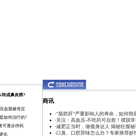
0%转成鼻炎癌?
商讯
血压血脂被肯定
·
“脂肪肝”严重影响人的寿命，如何彻
是如何治疗的?
·
关注：高血压-不吃药可自愈！摆脱
患者可逐步停药
·
减肥正当时，做瘦身达人 揭秘狂瘦秘
·
口臭、口腔异味怎么办？专家推荐妙
肝硬化