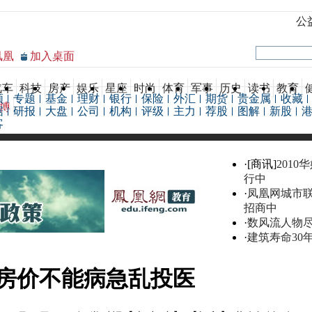
公
凤凰
加入桌面
汽车
科技
房产
娱乐
星座
时尚
体育
军事
历史
读书
教育
频
专题
基金
理财
银行
保险
外汇
期货
贵金属
收藏
博
据
研报
大盘
公司
机构
评级
主力
荐股
图解
新股
客
·[商讯]
2010
行中
·
凤凰网城市
招商中
·
数风流人物
·
建筑寿命30
房价不能病急乱投医