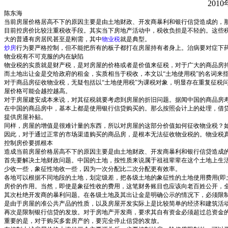
2010
陈东海
当前房屋价格居高不下的原因主要是由土地财政、开发商暴利和银行信贷造成的，
目前控房价比较注重税收手段。其实当下房地产活动中，税收负担是不轻的。这些税
大的普通有房居民甚至是刚需，其中
物业税
就是典型。
炒房
行为要严格控制，但不能把所有的板子都打在房屋持有者身上。治病要对症下
物业税有不可克服的内在缺陷
物业税的实质就是财产税，是对房屋的价格或者是价值来征税，对于广大的商品房持
而土地出让金是交给政府的租金，实质相当于税收，本文以“土地使用税”的名词来
对于商品房征收物业税，无疑包括以“土地使用税”为课税对象，明显存在重复征税
屋价格可能会越控越高。
对于房屋建安成本来说，对其征税就要考虑到房屋的折旧问题。据闻中国的商品房寿
在中国的商品房中，基本上都是使用银行信贷购买的。那么按照会计上的处理，借
提供房屋补贴。
同样，房屋的增值是很难计量的东西，所以对房屋的这部分价值如何征收物业税？
因此，对于通过正常的市场渠道购买的商品房，是根本无法征收物业税的。物业税
控制房价要抓根本
造成当前房屋价格居高不下的原因主要是由土地财政、开发商暴利和银行信贷造成
首先要解决土地财政问题。中国的土地，按性质来说属于祖祖辈辈在这个土地上生
少收一些，象征性地收一些，因为一次分配比二次分配更有效率。
各地可以根据不同地段的土地，划定级差，把各级土地的象征性的土地使用费用(即
房价的作用。当然，即使是象征性收的费用，这笔财务账目也应该向老百姓公开，
其次杜绝开发商的暴利问题。在各级土地及其出让金是明确公示的情况下，必须限
是由于房屋的准公共产品的性质，以及房屋开发实际上是比较简单的经济和建筑活
再次是限制银行信贷的发放。对于房地产开发商，要求其自有资金必须超过总资金的
重要的是，对于购买多套房产的，要完全停止信贷的发放。