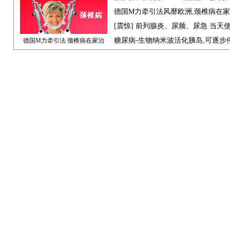
德国M力牵引法风靡欧洲,颈椎病在
[震惊] 前列腺炎、尿频、尿急 当天
糖尿病-生物纳米波活化胰岛,可逐步
德国M力牵引法 颈椎病在家治