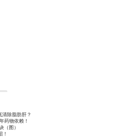
底清除脂肪肝？
常年药物依赖！
诀（图）
招！