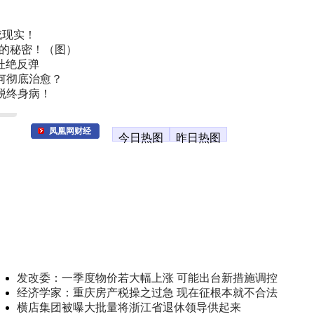
成现实！
叫的秘密！（图）
杜绝反弹
何彻底治愈？
脱终身病！
凤凰网财经
今日热图
昨日热图
发改委：一季度物价若大幅上涨 可能出台新措施调控
经济学家：重庆房产税操之过急 现在征根本就不合法
横店集团被曝大批量将浙江省退休领导供起来