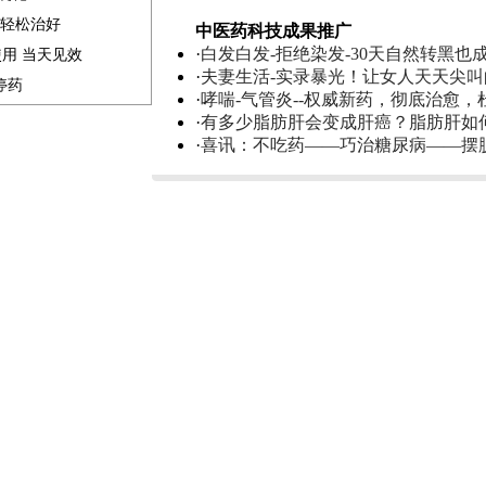
家轻松治好
中医药科技成果推广
·
白发白发-拒绝染发-30天自然转黑也
使用 当天见效
·
夫妻生活-实录暴光！让女人天天尖
停药
·
哮喘-气管炎--权威新药，彻底治愈，
·
有多少脂肪肝会变成肝癌？脂肪肝如
·
喜讯：不吃药——巧治糖尿病——摆