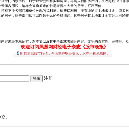
征专门的炒房税。对于那些已经有多套房屋，再购买新的房产的，征收超过100%的
收资源占用税，这样会逼迫原来的炒房者抛出大量的房子，打压房价。
，还有不少各部门和单位分配的福利房。这些福利房，没有缴纳过土地出让金，或者只
元的房子，这些部门却可以以数千元的价格团购。这些房子其土地出让金实际上已经转
和内容未经本站证实，对本文以及其中全部或者部分内容、文字的真实性、完整性、及
欢迎订阅凤凰网财经电子杂志《股市晚报》
时刻追踪股市行情，全面掌控财经资讯，尽在手机凤凰网。
注册
中立。