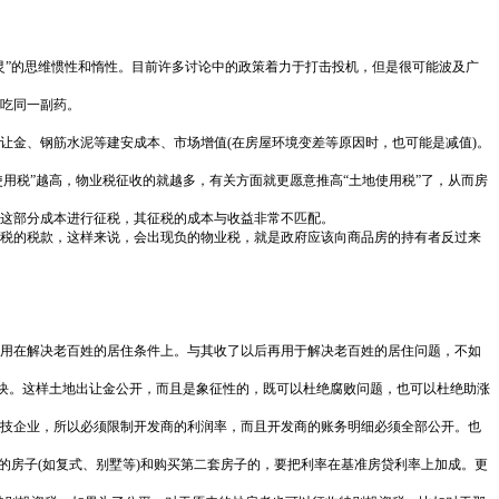
灵”的思维惯性和惰性。目前许多讨论中的政策着力于打击投机，但是很可能波及广
吃同一副药。
让金、钢筋水泥等建安成本、市场增值(在房屋环境变差等原因时，也可能是减值)。
用税”越高，物业税征收的就越多，有关方面就更愿意推高“土地使用税”了，从而房
的这部分成本进行征税，其征税的成本与收益非常不匹配。
税的税款，这样来说，会出现负的物业税，就是政府应该向商品房的持有者反过来
用在解决老百姓的居住条件上。与其收了以后再用于解决老百姓的居住问题，不如
地块。这样土地出让金公开，而且是象征性的，既可以杜绝腐败问题，也可以杜绝助涨
技企业，所以必须限制开发商的利润率，而且开发商的账务明细必须全部公开。也
的房子(如复式、别墅等)和购买第二套房子的，要把利率在基准房贷利率上加成。更