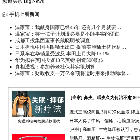
频道头条
Big News
手机上看新闻
温家宝：我献身国家已经45年 还有几个月就要…
温家宝：称一揽子计划没必要是不顾事实的歪曲
成都工投集团董事长戴晓明被调查
日本担忧中国再限稀土出口 提前实施稀土替代材…
日系车在华销量受波及 丰田上月大降15.1%
华为拟在英国投资13亿英镑 创造500职位
真相透视：参加养老社保其实很划算
温家宝：财政收支一万亿余额将适时用来推动稳增…
[专家] 鼻炎、咽炎久为何治不愈 8
腕式三高仪问世.3月可净化血液.降
日本人得了中风、偏瘫、心脑血管病
失眠/抑郁可摆脱药物困扰
[科技] 高血压--生物降压被认可，
脂肪肝、酒精肝---"生物洗肝"远离