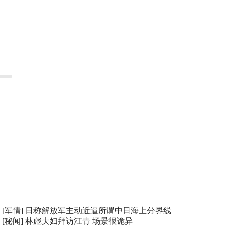
[军情]
日称解放军主动近逼所谓中日海上分界线
[秘闻]
林彪夫妇拜访江青 场景很诡异