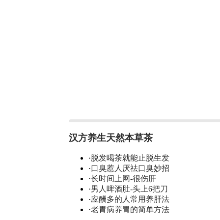
汉方养生天然本草茶
·
脱发喝茶就能止脱生发
·
口臭惹人厌祛口臭妙招
·
长时间上网-很伤肝
·
男人啤酒肚-头上6把刀
·
应酬多的人常用养肝法
·
老胃病养胃的简单方法