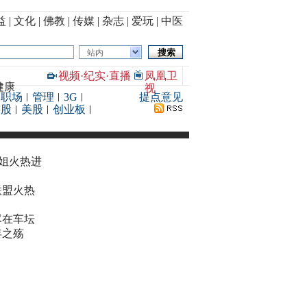
益
|
文化
|
佛教
|
传媒
|
杂志
|
爱玩
|
中医
站内
视频
·
纪实
·
直播
凤凰卫
健康
视
职场
管理
3G
提点意见
港股
美股
创业板
华姐火热进
联盟火热
尽在车坛
年之殇