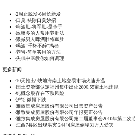
·
2周止脱发-6周长新发
·
口臭-祛除口臭妙招
·
啤酒肚-将军肚-是杀手
·
应酬多的人常用养肝法
·
狠减男人啤酒肚将军肚
·
喝酒“千杯不醉”揭秘
·
养胃-简单实用的方法
·
失眠中医教你如何调理
更多新闻
·
10天推出9块地海南土地交易市场火速升温
·
国土资源部认定福州集中出让2800.55亩土地违规
·
纯概念股存在下跌风险
·
沪铝 微幅下跌
·
雅致集成房屋股份有限公司出售资产公告
·
雅致集成房屋股份有限公司年报更正公告
·
雅致集成房屋股份有限公司第二届董事会2010年第二次
·
江西7县区出现洪灾 244间房屋倒塌31万人受灾