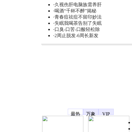
·
久视伤肝电脑族需养肝
·
喝酒“千杯不醉”揭秘
·
青春痘祛痘不留印妙法
·
失眠我喝茶告别了失眠
·
口臭-口苦-口酸轻松除
·
2周止脱发-6周长新发
凤凰宽频
最热
万象
VIP